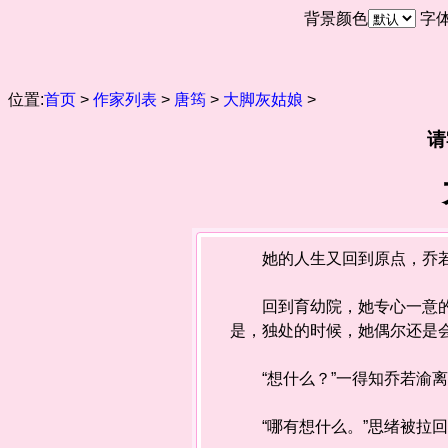
背景颜色
字
位置:
首页
>
作家列表
>
唐筠
>
大脚灰姑娘
>
请
她的人生又回到原点，乔若渝
回到育幼院，她专心一意的照
是，独处的时候，她偶尔还是
“想什么？”一得知乔若渝离
“哪有想什么。”思绪被拉回