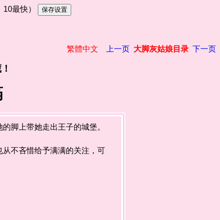
慢，10最快）
繁體中文
上一页
大脚灰姑娘目录
下一页
藏！
筠
的脚上带她走出王子的城堡。
从不吝惜给予满满的关注，可