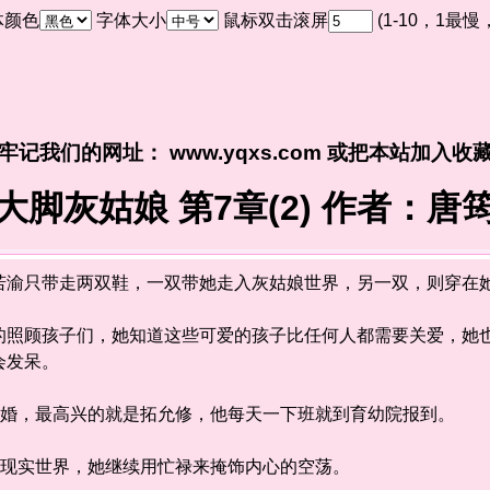
体颜色
字体大小
鼠标双击滚屏
(1-10，1最
牢记我们的网址： www.yqxs.com 或把本站加入收
大脚灰姑娘 第7章(2) 作者：唐
只带走两双鞋，一双带她走入灰姑娘世界，另一双，则穿在她
顾孩子们，她知道这些可爱的孩子比任何人都需要关爱，她也
会发呆。
婚，最高兴的就是拓允修，他每天一下班就到育幼院报到。
现实世界，她继续用忙禄来掩饰内心的空荡。