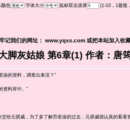
体颜色
字体大小
鼠标双击滚屏
(1-10，1最
牢记我们的网址： www.yqxs.com 或把本站加入收
大脚灰姑娘 第6章(1) 作者：唐
渝的资料，调查出来没？”
资料库中。”
给元祺威，为了多了解乔若渝的过去，元祺威很认真的看著资