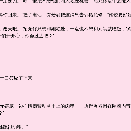
定要的。”哼，他绝不给他们两人独处机会，拓允修是个危险人
你回来。”挂了电话，乔若渝把这消息告诉拓允修，“他说要好好
改天吧。”拓允修只想和她独处，一点也不想和元祺威吃饭，“
们开开心，你会过去吧？”
一口答应了下来。
元祺威一边不情愿转动著手上的肉串，一边瞪著被围在圈圈内带
？”
跳很幼稚。”