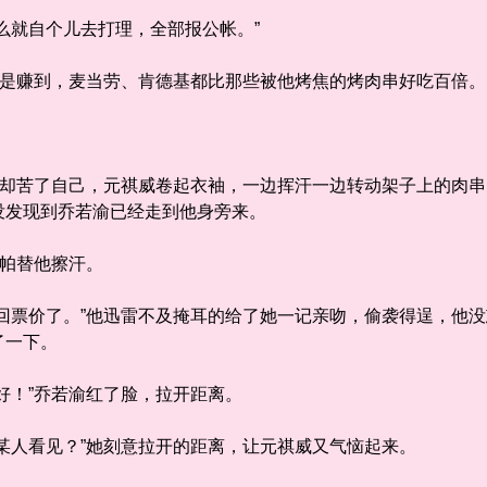
就自个儿去打理，全部报公帐。”
是赚到，麦当劳、肯德基都比那些被他烤焦的烤肉串好吃百倍。
却苦了自己，元祺威卷起衣袖，一边挥汗一边转动架子上的肉串
没发现到乔若渝已经走到他身旁来。
帕替他擦汗。
票价了。”他迅雷不及掩耳的给了她一记亲吻，偷袭得逞，他没
了一下。
！”乔若渝红了脸，拉开距离。
人看见？”她刻意拉开的距离，让元祺威又气恼起来。