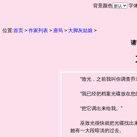
背景颜色
字
位置:
首页
>
作家列表
>
唐筠
>
大脚灰姑娘
>
请
“致光，之前我叫你调查乔若
“我已经把档案光碟放在您的
“把它调出来给我。”
巫致光很快就把光碟找出来交
她有一大段暗淡的过去。