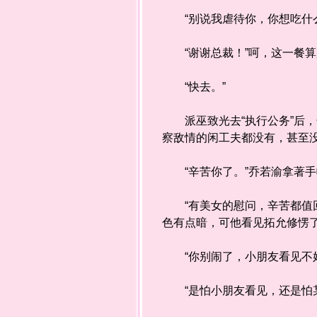
“别说我虐待你，你想吃什么
“谢谢总裁！”呵，这一餐算
“快去。”
派巫致光去“执行公务”后，
察敌情的闲工夫都没有，甚至
“辛苦你了。”乔若渝拿著手
“有美女的慰问，辛苦都值回
色有点暗，可他看见拓允修愣
“你别闹了，小朋友看见不好
“是怕小朋友看见，还是怕某