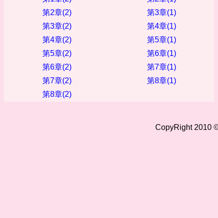
第2章(2)
第3章(1)
第3章(2)
第4章(1)
第4章(2)
第5章(1)
第5章(2)
第6章(1)
第6章(2)
第7章(1)
第7章(2)
第8章(1)
第8章(2)
CopyRight 2010 