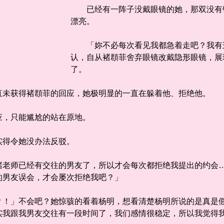
已经有一阵子没戴眼镜的她，那双没有镜
漂亮。
「妳不必每次看见我都急着走吧？我有
认，自从褚頵菲舍弃眼镜改戴隐形眼镜，展
了。
未获得褚頵菲的回应，她极明显的一直在躲着他、拒绝他。
，只能尴尬的站在原地。
得令她没办法反驳。
师已经有交往的男友了，所以才会每次都拒绝我提出的约会…
的男友误会，才会屡次拒绝我吧？」
」不会吧？她惊骇的看着杨明，想看清楚杨明所说的是真是假
实我跟我男友交往有一段时间了，我们感情很稳定，所以我觉得