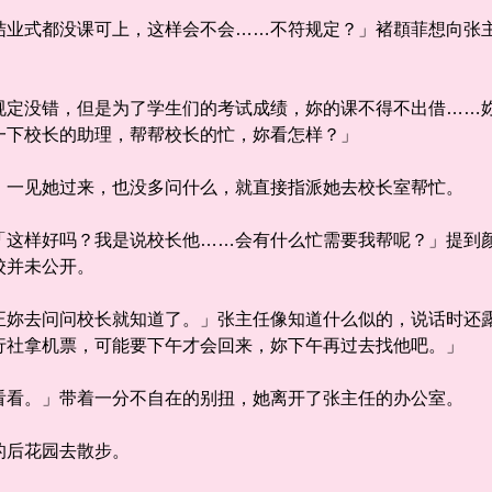
式都没课可上，这样会不会……不符规定？」褚頵菲想向张主
没错，但是为了学生们的考试成绩，妳的课不得不出借……妳
一下校长的助理，帮帮校长的忙，妳看怎样？」
一见她过来，也没多问什么，就直接指派她去校长室帮忙。
样好吗？我是说校长他……会有什么忙需要我帮呢？」提到颜
校并未公开。
去问问校长就知道了。」张主任像知道什么似的，说话时还露
行社拿机票，可能要下午才会回来，妳下午再过去找他吧。」
看。」带着一分不自在的别扭，她离开了张主任的办公室。
后花园去散步。