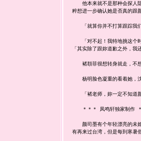
他本来就不是那种会探人隐私
粹想进一步确认她是否真的跟
「就算你并不打算跟踪我们，
「对不起！我特地挑这个时候
「其实除了跟妳道歉之外，我
褚頵菲很想转身就走，不想再
杨明脸色凝重的看着她，沈默
「褚老师，妳一定不知道颜
＊＊＊ 凤鸣轩独家制作 ＊＊＊ 
颜司墨有个年轻漂亮的未婚妻
有再来过台湾，但是每到寒暑