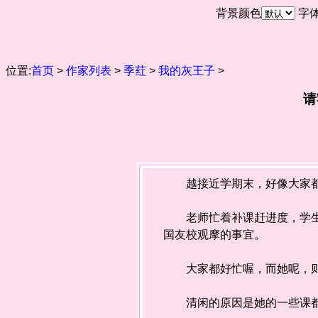
背景颜色
字
位置:
首页
>
作家列表
>
季荭
>
我的灰王子
>
请
越接近学期末，好像大家都
老师忙着补课赶进度，学生除
国友校观摩的事宜。
大家都好忙喔，而她呢，则
清闲的原因是她的一些课都被