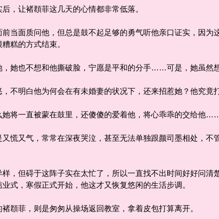
后，让褚頵菲这几天的心情都非常低落。
当面质问他，但总是鼓不起足够的勇气听他亲口证实，因为这
很糟糕的方式结束。
她也不想和他撕破脸，宁愿是平和的分手……可是，她虽然想
不明白他为何会在有未婚妻的状况下，还来招惹她？他究竟
将一直被蒙在鼓里，还傻傻的爱着他，将心乖乖的交给他…
慌又气，常常在深夜哭泣，甚至无法单独跟颜司墨相处，不管
，但碍于这阵子实在太忙了，所以一直找不出时间好好问清楚
结业式，寒假正式开始，他这才又恢复悠闲的生活步调。
褚頵菲，则是匆匆从操场返回教室，拿着皮包打算离开。