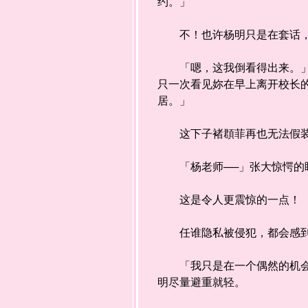
约。」
不！也许杨明只是在套话，
「嗯，这我倒看得出来。」杨
只一次看见妳在早上离开校长
居。」
这下子褚頵菲再也无法假
「杨老师──」张大惊愕的眸
这是令人更震惊的一点！
任谁隐私被侵犯，都会感到
「我只是在一个偶然的机会，
明尽量避重就轻。