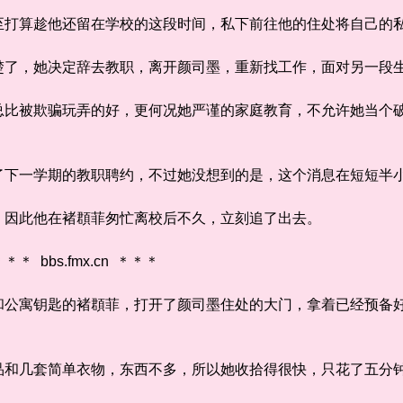
算趁他还留在学校的这段时间，私下前往他的住处将自己的私
，她决定辞去教职，离开颜司墨，重新找工作，面对另一段
被欺骗玩弄的好，更何况她严谨的家庭教育，不允许她当个破
一学期的教职聘约，不过她没想到的是，这个消息在短短半小
因此他在褚頵菲匆忙离校后不久，立刻追了出去。
bbs.fmx.cn ＊＊＊
寓钥匙的褚頵菲，打开了颜司墨住处的大门，拿着已经预备好
几套简单衣物，东西不多，所以她收拾得很快，只花了五分钟