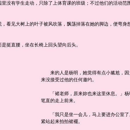
没有学生走动，只除了上体育课的班级；不过他们的活动范围
看见大树上的叶子被风吹落，飘荡掉落在她的脚边，便弯身想
是挺直腰，坐在长椅上回头望向后头。
来的人是杨明，她觉得有点小尴尬，因为
来没接受过他的任何邀约。
「褚老师，原来妳也来这里休息。」杨明
笔直的走上前来。
「我只是坐一会儿，马上要进办公室了。
紧站起来拍拍裙襬。