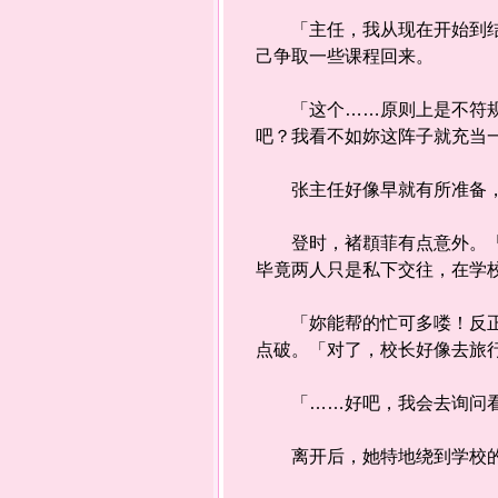
「主任，我从现在开始到结业
己争取一些课程回来。
「这个……原则上是不符规定
吧？我看不如妳这阵子就充当
张主任好像早就有所准备，
登时，褚頵菲有点意外。「这
毕竟两人只是私下交往，在学
「妳能帮的忙可多喽！反正妳
点破。「对了，校长好像去旅
「……好吧，我会去询问看
离开后，她特地绕到学校的