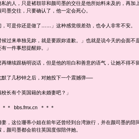
的人，只是褚頵菲和颜司墨的交往是他所始料未及的，再加上
颜司墨交往，只要确认了，他一定会死心。
可是你还是做了……」这种感觉很差劲，也令人非常不安。
过来单独见妳，就是要跟妳道歉。」也就是说今天的会面不是
还有一件事想提醒妳。」
继续跟杨明说话，但是他的坦白和善意的语气，让她不得不留
了几秒钟之后，对她投下一个震撼弹──
校长有个英国籍的未婚妻吧？」
bbs.fmx.cn ＊＊＊
，这位珊蒂小姐在前年还曾经到台湾旅行，并在颜司墨的陪同
假，颜司墨都会前往英国度假陪伴她。