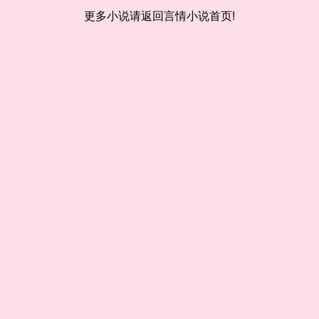
更多小说请返回言情小说首页!