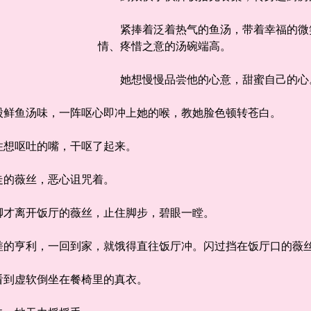
紧捧着泛着热气的鱼汤，带着幸福的微
情、疼惜之意的汤碗端高。
她想慢慢品尝他的心意，甜蜜自己的心
鲜鱼汤味，一阵呕心即冲上她的喉，教她脸色顿转苍白。
想呕吐的嘴，干呕了起来。
的薇丝，恶心诅咒着。
才离开饭厅的薇丝，止住脚步，碧眼一瞠。
亨利，一回到家，就饿得直往饭厅冲。闪过挡在饭厅口的薇丝
到虚软倒坐在餐椅里的真衣。