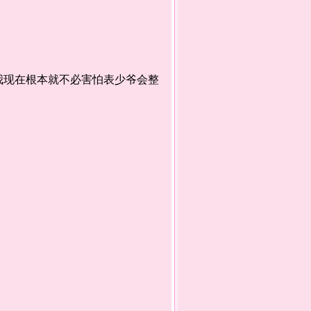
现在根本就不必害怕表少爷会整