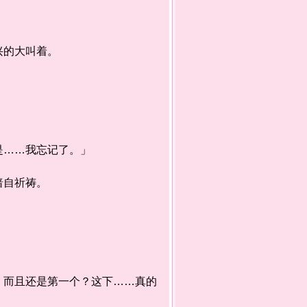
兴的大叫着。
……我忘记了。」
暗自祈祷。
而且还是第一个？这下……真的