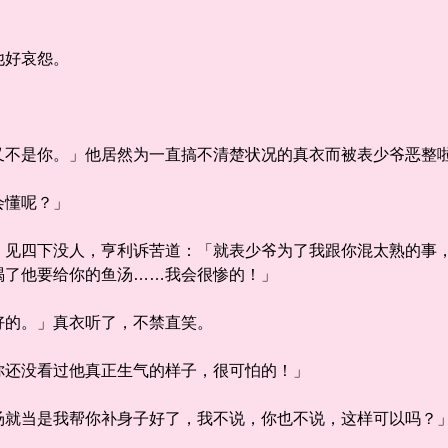
好哀怨。
是你。」他居然为一直搞不清楚状况的真衣而被表少爷恶整
懂呢？」
四下没人，亨利诉苦道：「就表少爷为了我跟你混太熟的事，
喝了他要给你的鱼汤……我会很惨的！」
的。」真衣听了，不禁直笑。
还没看过他真正生气的样子，很可怕的！」
当是我帮你补身子好了，我不说，你也不说，这样可以吗？」