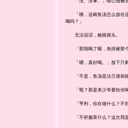
「没、没事。」呕心感褪去
「咦，这碗鱼汤怎么放在这里
喝吗？」
无法说话，她摇摇头。
「那我喝了喔，免得被那个女
「嗯，真好喝。」放下只剩鱼
「不是，鱼汤是法兰请厨娘
「呃？那是表少爷要给你喝的
「亨利，你在做什么？不舒
「不舒服算什么？这次我是