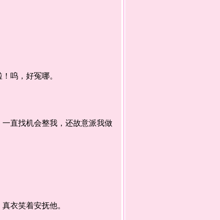
啦！呜，好冤哪。
一直找机会整我，还故意派我做
真衣笑着安抚他。