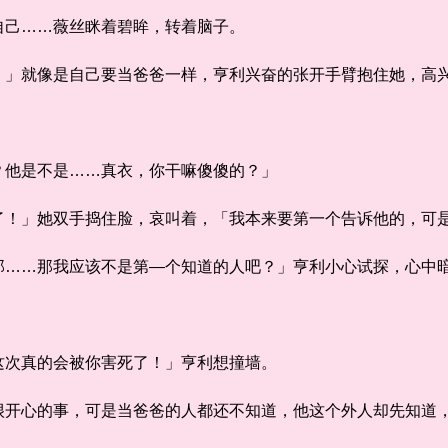
己……薇丝眯着碧眸，转着脑子。
就像是自己要当爸爸一样，亨利兴奋的张开手臂抱住她，高
他是不是……真衣，你干嘛傻傻的？」
」她双手捣住脸，哀叫着，「我本来要第一个告诉他的，可是
…那我应该不是第—个知道的人吧？」亨利小心试探，心中
次真的会被你害死了！」亨利想撞墙。
心的事，可是当爸爸的人都还不知道，他这个外人却先知道，