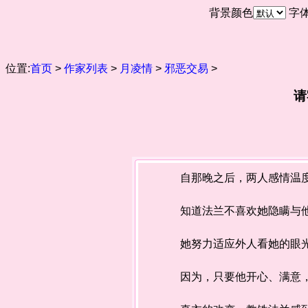
背景颜色
字
位置:
首页
>
作家列表
>
月凌情
>
邪恶交易
>
请
自那晚之后，两人感情温度
知道法兰不喜欢她隐瞒与他交
她努力适应外人看她的眼光
因为，只要他开心、满意，只