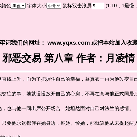
体颜色
字体大小
鼠标双击滚屏
(1-10，1最
牢记我们的网址： www.yqxs.com 或把本站加入收
邪恶交易 第八章 作者：月凌情
直线上升，而为了把握住自己的幸福，慕真衣一再为他改变自
往的事，她就慢慢放开自己的心房，不再在意与他正式同居
，也与他一同出席公开场合，她坦然面对自己对法兰的感情。
要他永远都伴在她身边，疼她、怜她，那就算他从未提起两人