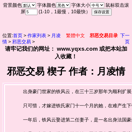
背景颜色
字体颜色
字体大小
鼠标双击滚
屏
(1-10，1最慢，10最快）
位置:
首页
>
作家列表
>
月凌
繁體中文
邪恶交易目录
下一
情
>
邪恶交易
>
页
请牢记我们的网址： www.yqxs.com 或把本站加
入收藏！
邪恶交易 楔子 作者：月凌情
出身豪门世家的铁风云，在三十三岁那年为顺利扩展美
只可惜，才嫁进铁氏家门十一个月的她，在难产生下
一年后，铁风云娶进第二任妻子，是一名出身法国豪门