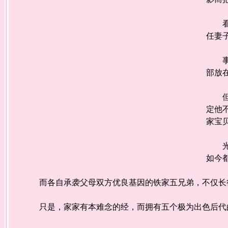
看着
任妻
事情
部放
但此
定他
家宝
光阴
如今
而各自承袭父母双方优良基因的铁家五兄弟，不仅长得
只是，家家有本难念的经，而拥有五个极为出色后代的