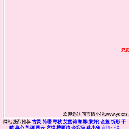
邪
欢迎您访问言情小说www.yqxx
网站强烈推荐:
古灵
简璎
寄秋
艾蜜莉
黎孅(黎奷)
金萱
忻彤
于
晴
典心
凯琍
夙云
席绢
楼雨晴
余宛宛
蔡小雀
言情小说