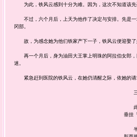
为此，铁风云感到十分为难。因为，这次不知道该先
不过，六个月后，上天为他作了决定与安排。先是一场
冈部。
故，为感念她为他们铁家产下一子，铁风云便迎娶了
再一个月后，身为油田大王掌上明珠的阿拉伯女郎，因
迷。
紧急赶到医院的铁风云，在她仍清醒之际，依她的请求
三个
此时
垂挂
半个
影而