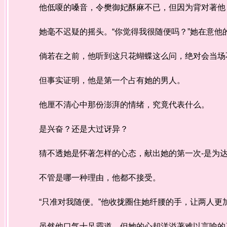
他低嗄的嗓音，令樊御妃酥麻不已，但因为背对著他
她毫不迟疑的摇头。“你觉得我很随便吗？”她在意他
倘若在之前，他听到这只花蝴蝶这么问，绝对会当场
但事实证明，他是第一个占有她的男人。
他厘不清心中那份澎湃的情绪，究竟代表什么。
是兴奋？还是大过讶异？
猜不透她是怀著怎样的心态，献出她的第一次-是为达
不管是哪一种理由，他都不接受。
“只准对我随便。”他收拢圈住她纤腰的手，让两人更
虽然他口气十足霸道，但她的心却洋溢著难以言喻的