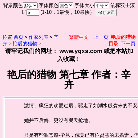
背景颜色
字体颜色
字体大小
鼠标双击滚
屏
(1-10，1最慢，10最快）
位置:
首页
>
作家列表
>
辛
繁體中文
上一页
艳后的猎物
卉
>
艳后的猎物
>
目录
下一页
请牢记我们的网址： www.yqxs.com 或把本站加
入收藏！
艳后的猎物 第七章 作者：辛
卉
激情、疯狂的欢爱过后，驱走了如潮水般袭来的不安与
她并不后侮、更没有哭天抢地。
只是有些罪恶感-毕竟，倪竞已有位贤慧的未婚妻，但也