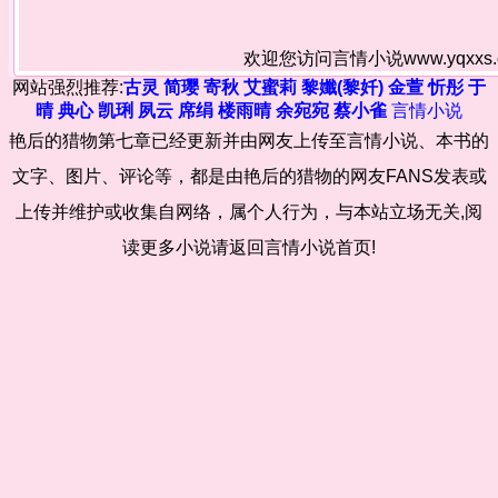
欢迎您访问言情小说www.yqxx
网站强烈推荐:
古灵
简璎
寄秋
艾蜜莉
黎孅(黎奷)
金萱
忻彤
于
晴
典心
凯琍
夙云
席绢
楼雨晴
余宛宛
蔡小雀
言情小说
艳后的猎物第七章已经更新并由网友上传至言情小说、本书的
文字、图片、评论等，都是由艳后的猎物的网友FANS发表或
上传并维护或收集自网络，属个人行为，与本站立场无关,阅
读更多小说请返回言情小说首页!