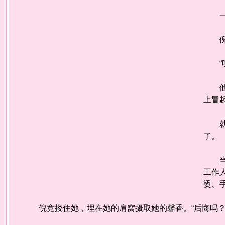
一幕
倪竞
“呃
他的
上冒
就在
了。
当模
工作
烫、
倪竞搂住她，埋在她的肩窝摄取她的馨香。“后悔吗？