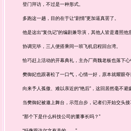
登门拜访，不过是一种形式。
多跑这一趟，目的在于让“剧情”更加逼真罢了。
他是这出“复仇记”的编剧兼导演，其他人皆是遵照他
协调完毕，三人便搭乘同一班飞机启程回台湾。
恰巧赶上活动的开幕典礼，主办厂商魏老板也落下心中
樊御妃也跟著松了一口气，心情一好，原本就耀眼夺
向来予人孤傲、难以亲近的“艳后”，这回居然毫不避
当樊御妃被邀上舞台，示范台步，记者们开始交头接
“那个下是什么科技公司的董事长吗？”
“奸像跟达尔文有关的……”