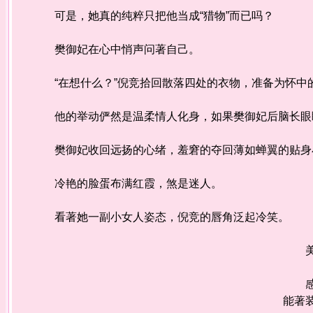
可是，她真的纯粹只把他当成“猎物”而已吗？
樊御妃在心中悄声问著自己。
“在想什么？”倪竞拾回散落四处的衣物，准备为怀中的人
他的举动俨然是温柔情人化身，如果樊御妃后脑长眼
樊御妃收回远扬的心绪，羞窘的夺回薄如蝉翼的贴身小
冷艳的脸蛋布满红霞，煞是迷人。
看著她一副小女人姿态，倪竞的唇角泛起冷笑。
美好
感受
能著