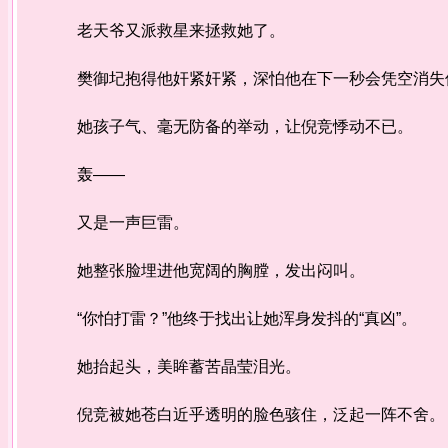
老天爷又派救星来拯救她了。
樊御圮抱得他奸紧奸紧，深怕他在下一秒会凭空消失
她孩子气、毫无防备的举动，让倪竞悸动不已。
轰——
又是一声巨雷。
她整张脸埋进他宽阔的胸膛，发出闷叫。
“你怕打雷？”他终于找出让她浑身发抖的“真凶”。
她抬起头，美眸蓄苦晶莹泪光。
倪竞被她苍白近乎透明的脸色骇住，泛起一阵不舍。