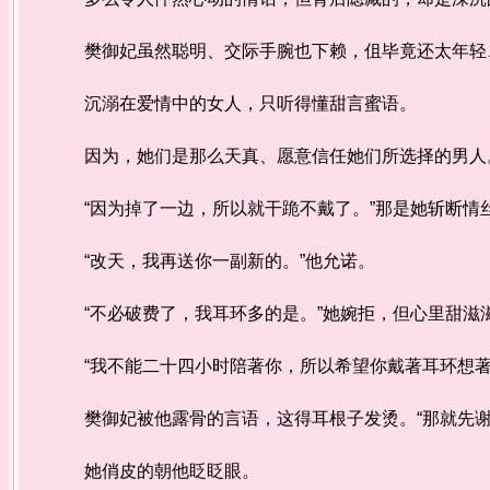
樊御妃虽然聪明、交际手腕也下赖，伹毕竟还太年轻、
沉溺在爱情中的女人，只听得懂甜言蜜语。
因为，她们是那么天真、愿意信任她们所选择的男人
“因为掉了一边，所以就干跪不戴了。”那是她斩断情
“改天，我再送你一副新的。”他允诺。
“不必破费了，我耳环多的是。”她婉拒，但心里甜滋
“我不能二十四小时陪著你，所以希望你戴著耳环想著
樊御妃被他露骨的言语，这得耳根子发烫。“那就先谢
她俏皮的朝他眨眨眼。