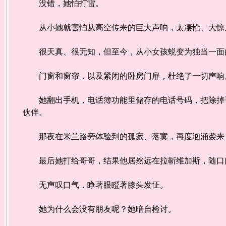
没错，她怕打雷。
从小她就害怕从高空传来的巨大声响，太凄怆、大惊
很天真、很无知，但至今，从小女孩蜕变为独当一面的
门窗和窗帘，以及紧闭的卧房门扉，杜绝了一切声响。
她翻出手机，电话簿功能里储存的电话号码，把除掉哥
伙伴。
那夜在米兰路旁体验到的孤寂、落寞，再度汹涌袭来
最后她打给哥哥，结果他居然远在拉靳维加斯，随口
无声叹口气，睁著眼瞪著膝头发怔。
她为什么会没有朋友呢？她暗自检讨。