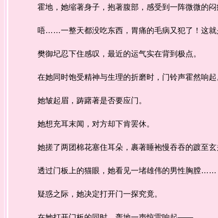
霍地，她缩著身子，抱著腹部，感受到一阵微微的闷
唔……一整天都没吃东西，胃痛的毛病又犯了！这就是
樊御圮忍下住感叹，最近的运气实在背到极点。
在她同时饱受精神与生理的折磨时，门铃声霍然响起
她皱起眉，踌躇著是否要应门。
她想充耳末闻，对方却下肯罢休。
她搓了两团棉花塞住耳朵，裹著睡袍慢吞吞的踱至玄
透过门板上的猫眼，她看见一堵雄伟的男性胸膛……
疑惑之际，她决定打开门一探究竟。
在她打开门板的同时，轰地一声惊雷响起——