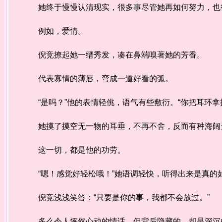
她终于慢慢认清现实，很多事尽管她再如何努力，也
例如，爱情。
倪竞撩起她一缙秀发，凑在鼻端嗅著她的芳香。
代表寡情的薄唇，弯成一道好看的弧。
“是吗？”他的表情轻佻，语气有些敷衍。“你把耳环拿
她摸了摸空无一物的耳垂，不再不舍，反而有种海阔
这一切，都是他的功劳。
“嗯！感觉好轻松哦！”她语调轻快，听得出来是真的如
倪竞浅浅笑答：“只要是你的事，我都不会放过。”
多么令人怦然心动的情话，但背后隐藏的，却是深沉