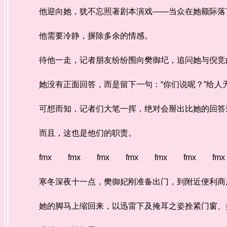
他迎向她，犹不忘照著剧本演戏——当众在她额际落
他需要冷静，摒除多余的情感。
待他一走，记者朋友纷纷围向樊御圮，追问她与倪竞
她没有正面回答，而是留下一句：“你们说呢？”给人
可想而知，记者们大笔一挥，绝对会掰出比她的回答
而且，这也是他们的职责。
fmx fmx fmx fmx fmx fmx fmx
寒冬深夜十一点，樊御妃刚准备出门，到附近便利商店
她的脚马上缩回来，以迅雷下及掩耳之姿拴紧门窗、拉