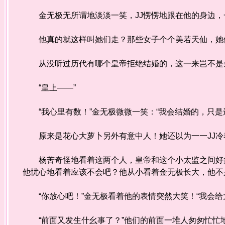
金无极无所谓地淡淡一笑，JJ愣愣地跟在他的身边，
他真的就这样叫她们走？那些女子个个美若天仙，她们
从没听过历代有哪个皇帝拒绝结婚的，这一来岂不是
“皇上——”
“我心里有数！”金无极微微一笑：“我会结婚的，只是
原来是花心大萝卜另外有意中人！她还以为一一JJ冷
杨苦奇怪地看着这两个人，皇帝和这个小太监之间好象
他忧心地看着应该不会吧？他从小看着金无极长大，他不
“你放心吧！”金无极看着他的表情突然大笑！“我会给大
“前面又发生什幺事了？”他们的前面一堆人匆匆忙忙地