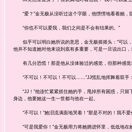
“爱？”金无极从没听过这个字眼，他愣愣地看着她，
“你也不可以爱我，我们之间是不会有结果的。”
似乎可以明白她所说的意思，金无极摇摇头：“可以，
他并不知道她对他来说到底有多重要，可是一旦说出口，
有几分恐慌！那是他从没体验过的感觉，但那种感觉
“不可以！不可以！不可以……”JJ慌乱地挥舞着双手：
“JJ！”他连忙紧紧抓住她的手，甩掉所有困惑，只留
身边，他要她这一生一世都与他在一起。
“不可以！”她泪流满面地哭着！“那是不对的！我不爱
“可是我爱你！”金无极用力将她拥进怀里，低低地在她