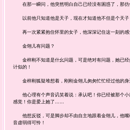
在那一瞬问，他突然明白自己已经没有困惑了，那仿佛
以前他只知道他是天子，现在才知道他不但是个天子，
再一次紧紧抱住怀里的女子，他深深记住这一刻的感
金翎儿有问题？
金梓刚不知道是什幺问题，可是绝对有问题，她已经好
计似的！
金梓刚狐疑堆想着，刚刚金翎儿匆匆忙忙经过他的身
他心理有个声音讥笑着说：承认吧！你已经被那个小魔
感觉！你是爱上她了……
他想反驳，可是脚步却不由自主地跟着金翎儿，他嘴硬
音虚弱得可怜！