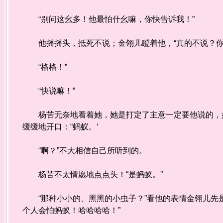
“别问这幺多！他最怕什幺嘛，你快告诉我！”
他摇摇头，抵死不说；金翎儿瞪着他，“真的不说？你
“格格！”
“快说嘛！”
杨苦无奈地看着她，她是打定了主意一定要他说的，如
缓缓地开口：“蚂蚁。‘
“啊？”不大相信自己所听到的。
杨苦不太情愿地点点头！“是蚂蚁。”
“那种小小的、黑黑的小虫子？”看他的表情金翎儿先是
个人会怕蚂蚁！哈哈哈哈！”