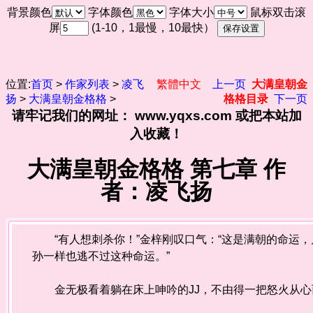
背景颜色
字体颜色
字体大小
鼠标双击滚
屏
(1-10，1最慢，10最快）
位置:
首页
>
作家列表
>
凌飞
繁體中文
上一页
大满皇朝金
扬
>
大满皇朝金格格
>
格格目录
下一页
请牢记我们的网址： www.yqxs.com 或把本站加
入收藏！
大满皇朝金格格 第七章 作
者：凌飞扬
“有人想刺杀你！”金梓刚叹口气：“这是满朝的命运，
孙一样也逃不过这种命运。”
金无极看着躺在床上呻吟的JJ，不由得一把怒火从心