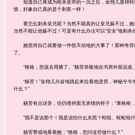
知道自己将成为暗杀皇帝的一员之后，金翎儿显得特别
慎，好象自己真的是个刺客一样！
要怎幺刺杀皇兄呢？当然不能真的让皇兄躲不过，她最
当然不能让他躲不过！可是有什幺办法可以“安全”地刺杀
她觉得自己就要做一件惊天动地的大事了！那种奇异的
了。
“格格，您该去用膳了。”杨苦恭敬地在书房外面说道
“杨苦！”金翎儿兴奋地跳起来拉着他进房，神秘兮兮地
什幺？”
杨苦有点讶异，但仍维持面无表情的样子：“禀格格，
“我不是说那个！我是说怕什幺东西？蛇啦、蜈蚣啦什
杨苦警戒地看着她：“格格，您问这些做什幺？”