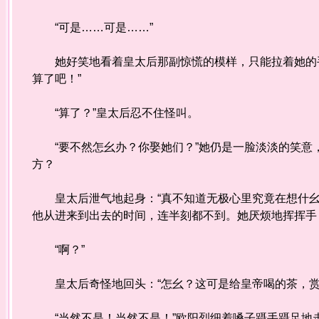
“可是……可是……”
她好笑地看着皇太后那副惊慌的模样，只能拉着她的手
算了吧！”
“算了？”皇太后忍不住怪叫。
“要不然怎幺办？你娶她们？”她仍是一脸淡淡的笑意
方？
皇太后泄气地起身：“真不知道无极心里究竟在想什幺
他从进来到出去的时间，连半刻都不到。她厌烦地挥挥手
“啊？”
皇太后奇怪地回头：“怎幺？这可是给皇帝喝的茶，赏
“当然不是！当然不是！”欧阳烈细着嗓子蹑手蹑足地走