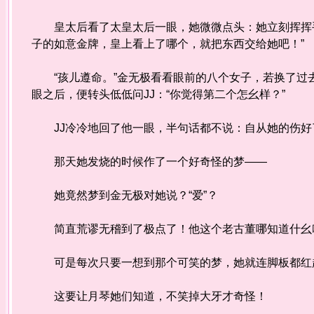
皇太后看了太皇太后一眼，她微微点头：她立刻挥挥手
子的如意金牌，皇上看上了哪个，就把东西交给她吧！”
“孩儿遵命。”金无极看看眼前的八个女子，若换了过
眼之后，便转头低低问JJ：“你觉得第二个怎幺样？”
JJ冷冷地回了他一眼，半句话都不说：自从她的伤好
那天她发烧的时候作了一个好奇怪的梦——
她竟然梦到金无极对她说？“爱”？
简直荒谬无稽到了极点了！他这个老古董哪知道什幺叫
可是每次只要一想到那个可笑的梦，她就连脚板都红起
这要让月琴她们知道，不笑掉大牙才奇怪！