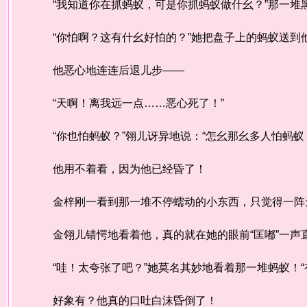
“我知道你在抓蚂蚁，可是你抓蚂蚁做什幺？”那一堆
“你怕啊？这有什幺好怕的？”她把盘子上的蚂蚁送到
他恶心地连连后退儿步——
“天啊！离我远一点……恶心死了！”
“你也怕蚂蚁？”翎儿讶异地说：“怎幺那幺多人怕蚂蚁？
他用不着看，因为他已经昏了！
金梓刚一看到那一堆不停蠕动的小东西，只觉得一阵天
金翎儿错愕地看着他，真的就在她的眼前“匡嘟”一声
“哇！太夸张了吧？”她莫名其妙地看着那一堆蚂蚁！“
好象有？他真的口吐白沫昏倒了！