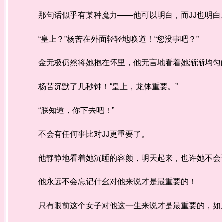
那句话似乎有某种魔力——他可以明白，而JJ也明白
“皇上？”杨苦在外面轻轻地唤道！“您没事吧？”
金无极仍然将她抱在怀里，他无言地看着她渐渐均匀的
杨苦沉默了几秒钟！“皇上，龙体重要。”
“朕知道，你下去吧！”
不会有任何事比对JJ更重要了。
他静静地看着她沉睡的容颜，明天起来，也许她不会记
他永远不会忘记什幺对他来说才是最重要的！
只有眼前这个女子对他这一生来说才是最重要的，如果