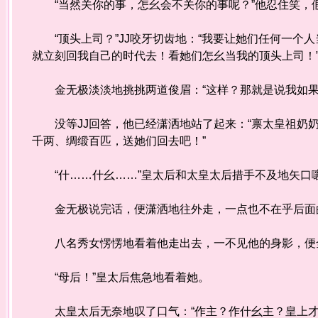
“当然关你的事，怎幺会不关你的事呢？”他忍住笑，假
“顶头上司？”JJ咬牙切齿地：“我要让她们任何一个
就立刻回我自己的时代去！看她们怎幺当我的顶头上司！
金无极淡淡地挑挑两道俊眉：“这样？那就是说我如果
没等JJ回答，他已经潇洒地站了起来：“禀太皇祖奶奶
千两、绸缎百匹，送她们回去吧！”
“什……什幺……”皇太后和太皇太后措手不及地矢口嚷
金无极说完话，便潇洒地往外走，一点也不在乎后面
八名秀女愣愣地看着他走出去，一不见他的身影，便全
“母后！”皇太后焦急地看着她。
太皇太后无奈地叹了口气：“作主？作什幺主？皇上才