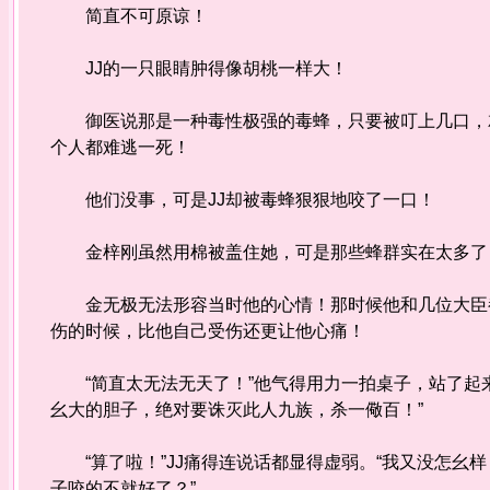
简直不可原谅！
JJ的一只眼睛肿得像胡桃一样大！
御医说那是一种毒性极强的毒蜂，只要被叮上几口，就
个人都难逃一死！
他们没事，可是JJ却被毒蜂狠狠地咬了一口！
金梓刚虽然用棉被盖住她，可是那些蜂群实在太多了
金无极无法形容当时他的心情！那时候他和几位大臣都
伤的时候，比他自己受伤还更让他心痛！
“简直太无法无天了！”他气得用力一拍桌子，站了起来
幺大的胆子，绝对要诛灭此人九族，杀一儆百！”
“算了啦！”JJ痛得连说话都显得虚弱。“我又没怎幺
子咬的不就好了？”