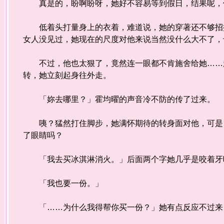
真是的，盼啊盼呀，她好不容易等到假日，结果呢，他
低着头打量身上的衣着，难道说，她的穿著还不够招摇
女人没见过，她现在的尺度对他来说当然没什么大不了，
不过，他也太狠了，竟然连一眼都不肯施舍给她……越
转，她立刻起身往外走。
「妳去哪里？」霍均曜的声音冷不防的传了过来。
咦？猛然打住脚步，她满怀期待的转身面对他，可是，
了眼睛吗？
「我去买冰淇淋消火。」后面两个字她几乎是咬着牙
「我也要一份。」
「……为什么我得帮你买一份？」她有点反应不过来