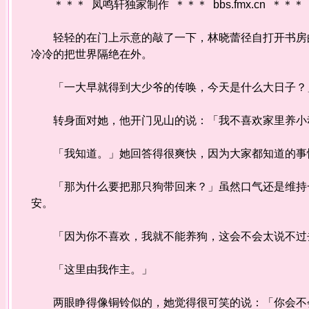
＊＊＊ 凤鸣轩独家制作 ＊＊＊ bbs.fmx.cn ＊＊＊
轻轻的在门上示意的敲了一下，林晓蕾径自打开书房的
冷冷的把世界隔绝在外。
「一大早就得到大少爷的传唤，今天是什么大日子？
转身面对她，他开门见山的说：「我不喜欢家里养小
「我知道。」她回答得很爽快，因为大家都知道的事
「那为什么要把那只狗带回来？」虽然口气还是维持一
安。
「因为你不喜欢，我就不能养狗，这会不会太说不过
「这里由我作主。」
两眼睁得像铜铃似的，她觉得很可笑的说：「你会不会