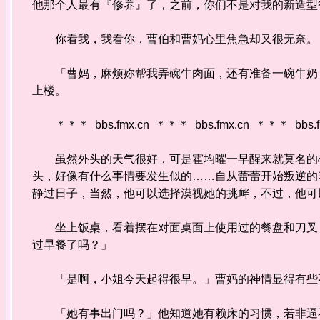
他那个人最有『修养』了，之前，你们不是对我的新造型
你看我，我看你，曹伯和曹妈心里焦急却又很无奈。
「曹妈，麻烦妳帮我弄碗牛肉面，还有准备一碗牛奶，
上楼。
＊＊＊ bbs.fmx.cn ＊＊＊ bbs.fmx.cn ＊＊＊ bbs.
虽然外头的天气很好，可是霍均曜一早醒来就莫名的心
头，好像有什么事情要发生似的……自从蕾蕾开始叛逆的
静过日子，当然，他可以选择漠视她的挑衅，不过，他可
坐上饭桌，看着摆在对面桌面上使用过的餐盘和刀叉，
过早餐了吗？」
「是啊，小姐今天起得很早。」曹妈的神情显得有些
「她有事出门吗？」他知道她有赖床的习惯，若非逼