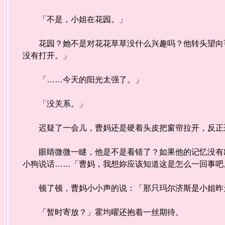
「不是，小姐在花园。」
花园？她不是对花花草草没什么兴趣吗？他转头望向可
没有打开。」
「……今天的阳光太强了。」
「没关系。」
迟疑了一会儿，曹妈还是硬着头皮把窗帘拉开，反正
眼睛微微一瞇，他是不是看错了？如果他的记忆没有出
小狗说话……「曹妈，我想妳应该知道这是怎么一回事吧
顿了顿，曹妈小小声的说：「那只玛尔济斯是小姐昨
「暂时寄放？」霍均曜还抱着一丝期待。