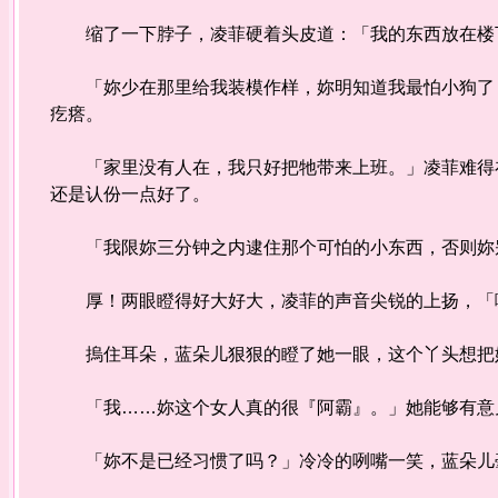
缩了一下脖子，凌菲硬着头皮道：「我的东西放在楼
「妳少在那里给我装模作样，妳明知道我最怕小狗了，
疙瘩。
「家里没有人在，我只好把牠带来上班。」凌菲难得在
还是认份一点好了。
「我限妳三分钟之内逮住那个可怕的小东西，否则妳
厚！两眼瞪得好大好大，凌菲的声音尖锐的上扬，「
摀住耳朵，蓝朵儿狠狠的瞪了她一眼，这个丫头想把她
「我……妳这个女人真的很『阿霸』。」她能够有意见
「妳不是已经习惯了吗？」冷冷的咧嘴一笑，蓝朵儿毫