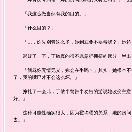
「我这么做当然有我的目的。」
「什么目的？」
「……妳先别管这么多，妳到底要不要帮我？」她还是
迟疑了一下，丁敏真的很不愿意把拥挤的床分一半出去
「我骂妳无情无义，妳会在乎吗？」其实，她根本不需
了，我的嘴巴才不会这么坏。」
挣扎了一会儿，丁敏半警告半劝告的游说她改变主意，
好。」
这种可能性确实很大，因为霍均曜的关系，她的房间可
去。」