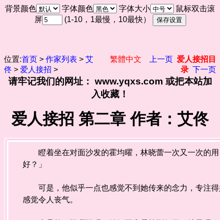
背景颜色
字体颜色
字体大小
鼠标双击滚
屏
(1-10，1最慢，10最快）
位置:
首页
>
作家列表
>
艾
繁體中文
上一页
爱人接招目
佟
>
爱人接招
>
录
下一页
请牢记我们的网址： www.yqxs.com 或把本站加
入收藏！
爱人接招 第二章 作者：艾佟
瞪着坐在对面沙发的霍均曜，林晓蕾一次又一次的用自
好？」
可是，他似乎一点也感觉不到她传来的念力，专注得好
感觉令人丧气。