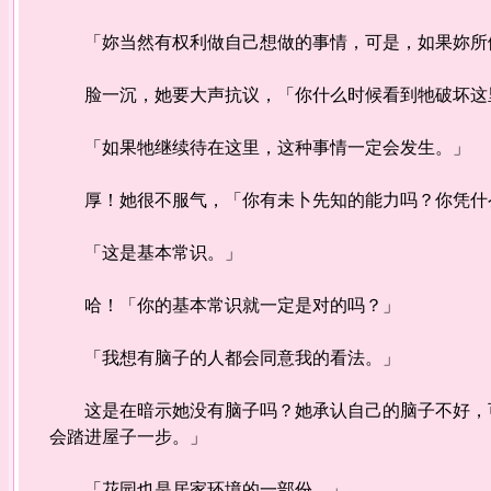
「妳当然有权利做自己想做的事情，可是，如果妳所做
脸一沉，她要大声抗议，「你什么时候看到牠破坏这
「如果牠继续待在这里，这种事情一定会发生。」
厚！她很不服气，「你有未卜先知的能力吗？你凭什
「这是基本常识。」
哈！「你的基本常识就一定是对的吗？」
「我想有脑子的人都会同意我的看法。」
这是在暗示她没有脑子吗？她承认自己的脑子不好，可
会踏进屋子一步。」
「花园也是居家环境的一部份。」