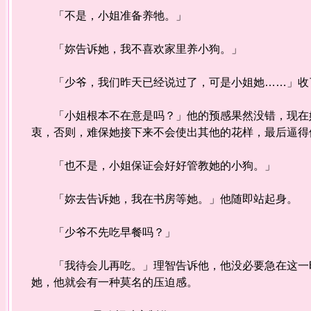
「不是，小姐准备养牠。」
「妳告诉她，我不喜欢家里养小狗。」
「少爷，我们昨天已经说过了，可是小姐她……」收了
「小姐根本不在意是吗？」他的预感果然没错，现在她
衷，否则，难保她接下来不会使出其他的花样，最后逼得
「也不是，小姐保证会好好管教她的小狗。」
「妳去告诉她，我在书房等她。」他随即站起身。
「少爷不先吃早餐吗？」
「我待会儿再吃。」理智告诉他，他没必要急在这一时
她，他就会有一种莫名的压迫感。