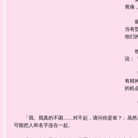
胃痛
偷偷
当有
他们
他突
说：
「不
有精
的机
「真
「我、我真的不困……对不起，请问你是谁？」虽然表
可能把人和名字连在一起。