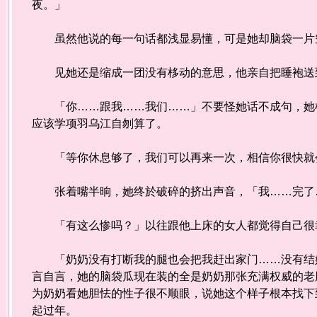
夜。」
虽然他说的每一句话都浅显易懂，可是她却脑袋一片
见她还是缩成一团没有栘动的意思，他亲自把睡袍送到
「你……跟我……我们……」不要怪她话不成句，她根
应该学项羽乌江自刎算了。
「等你休息够了，我们可以再来一次，相信你很快就
张着嘴半晌，她终於破碎的挤出声音，「我……完了
「有这么惨吗？」以往跟他上床的女人都觉得自己很
「奶奶没有打断我的腿也会把我赶出家门……没有结婚
言自言，她的脑袋瓜现在装的全是奶奶那张充满权威的老
为奶奶看她胆怯的性子很不顺眼，说她这个样子根本找下
起过年。