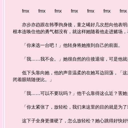
fmx fmx fmx fmx fmx fmx fm
亦步亦趋跟在韩季驹身後，童之晞好几次想向他表明自
根本连唤住他的勇气都没有，就这样她随着他走进赌场，
「你来选一台吧！」他转身将她推到自己的前面。
「我……我不会。」她很自然的往後退缩，可是他就
低下头靠向她，他的声音温柔的在她耳边回荡，「这用
闭着眼睛随便比。」
「我……可以不要玩吗？」他干么靠得这么近？害她
「你太紧张了，放轻松，我们来这里的目的就是为了玩
这下子全身更僵硬了，怎么放轻松？她心跳得好快好快