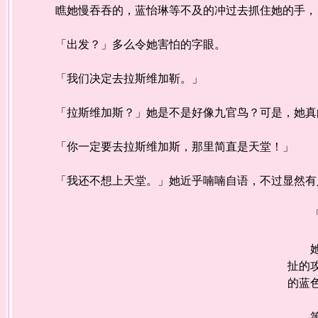
瞧她慢吞吞的，蓝怡琳等不及的冲过去抓住她的手，
「出发？」多么令她害怕的字眼。
「我们决定去拉斯维加靳。」
「拉斯维加斯？」她是不是好像九官鸟？可是，她真的
「你一定要去拉斯维加斯，那里简直是天堂！」
「我还不想上天堂。」她近乎喃喃自语，不过显然有人
「好
她可
扯的
的蓝
第一