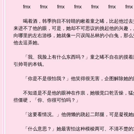
fmx fmx fmx fmx fmx fmx fmx
喝着酒，韩季驹目不转睛的瞅着童之晞，比起他过去交
来进不了他的眼，可是，她却不可思议的挑起他的兴趣，
向哪里的左右游栘，她就像一只误闯丛林的小白兔，那么
他去逗弄她。
「我、我脸上有什么东西吗？」童之晞不自在的摸着脸
引帅哥的本钱。
「你是不是很怕我？」他笑得很无害，企图解除她的
不知道是不是他的眼神在作祟，她顿觉口乾舌燥，猛然
些僵硬，「你、你很可怕吗？」
「这要看情况。」他佣懒的跷起二郎腿，可是凝视她
「什么意思？」她最害怕这种模棱两可、不清不楚的