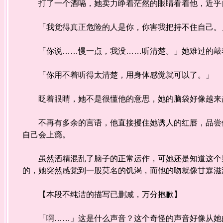
打了一个酒嗝，她卖力睁着茫然的眼睛看着他，近乎自
「我觉得真正危险的人是你，你害我把持不住自己。
「你说……慢一点，我没……听清楚。」她难过的敲着
「你用不着听得太清楚，用身体感觉就可以了。」
眨着眼睛，她不是很懂他的意思，她的脑袋好像越来
不再有多余的言语，他直接攫住她诱人的红唇，品尝他
自己会上瘾。
虽然酒精混乱了脑子的正常运作，可她还是知道这个男
的，她突然感觉到一股莫名的饥渴，而他的吻就像甘
【本段不纯洁的描写已删减，万分抱歉】
「啊……」这是什么声音？这个奇怪的声音好像从她的