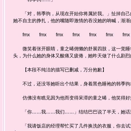
「对，韩季驹，从现在开始你将属於我。」扯掉自己的
她不自主的挣扎，他的嘴随即激情的吞没她的呐喊，渐渐
fmx fmx fmx fmx fmx fmx fmx
微笑着张开眼睛，童之晞佣懒的舒展四肢，这一觉睡得
头，为什么她的身体又酸痛又疲倦，她昨天做了什么剧烈
【本段不纯洁的描写已删减，万分抱歉】
不过，还没等她听出个结果，身着黑色睡袍的韩季驹
仿佛没有瞧见因为他而变得呆滞的童之晞，他笑得好
「你……我……我们……」结结巴巴说了半天，她话没
「我请饭店的经理帮忙买了几件换洗的衣服，你去试穿