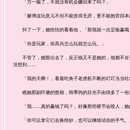
「万一输了，不就没有机会赚回来了吗？」
「赌博这玩意儿不但不能贪得无厌，更不能抱苦回本的
抖了一下，她怯怯的看着他，「那我就一次定输赢哦
「你是玩家，你高兴怎么玩就怎么玩。」
不管了，她豁出去了，反正钱又不是她的，他都不在乎
没想到……
「我的天啊！」看着吃角子老虎机不断的叮叮当当吐出
瞧她那副吓傻的憨相，韩季驹的目光不由得多了一份温
「我……真的赢钱了吗？」好像那些硬币会咬人，她的
「你可以拿它们去换纸钞，也可以继续试你的手气。