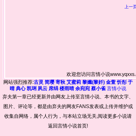
上一
欢迎您访问言情小说www.yqxx
网站强烈推荐:
古灵
简璎
寄秋
艾蜜莉
黎孅(黎奷)
金萱
忻彤
于
晴
典心
凯琍
夙云
席绢
楼雨晴
余宛宛
蔡小雀
言情小说
弃夫第一章已经更新并由网友上传至言情小说、本书的文字、
图片、评论等，都是由弃夫的网友FANS发表或上传并维护或
收集自网络，属个人行为，与本站立场无关,阅读更多小说请
返回言情小说首页!