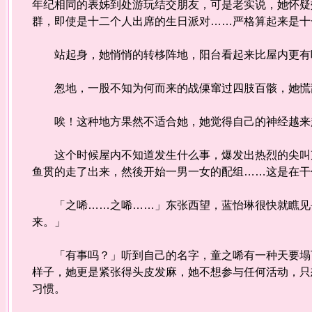
年纪相同的表姊到处游玩结交朋友，可是老实说，她怀疑
群，即使是十二个人出席的生日派对……严格算起来是十
站起身，她悄悄的转栘阵地，阳台看起来比屋内更有
怱地，一股不知为何而来的战傈窜过四肢百骸，她慌乱
唉！这种地方果然不适合她，她觉得自己的神经越来
这个时候屋内不知道发生什么事，爆发出热烈的尖叫声
鱼贯的走了出来，然後开始一男一女的配组……这是在干
「之唏……之唏……」东张西望，蓝怡琳很快就瞧见畏
来。」
「有事吗？」听到自己的名字，童之唏有一种天要塌下
样子，她更是紧张得头皮发麻，她不想参与任何活动，只
习惯。