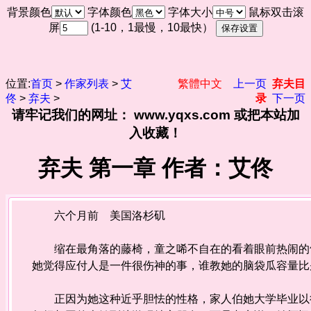
背景颜色
字体颜色
字体大小
鼠标双击滚
屏
(1-10，1最慢，10最快）
位置:
首页
>
作家列表
>
艾
繁體中文
上一页
弃夫目
佟
>
弃夫
>
录
下一页
请牢记我们的网址： www.yqxs.com 或把本站加
入收藏！
弃夫 第一章 作者：艾佟
六个月前 美国洛杉矶
缩在最角落的藤椅，童之唏不自在的看着眼前热闹的气
她觉得应付人是一件很伤神的事，谁教她的脑袋瓜容量比
正因为她这种近乎胆怯的性格，家人伯她大学毕业以後