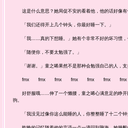
这是什么意思？她局促不安的看着他，他的话好像有
「我们还得开上几个钟头，你最好睡一下。」
「我……真的下想睡。」她有个非常不好的坏习惯，一
「随便你，不要太勉强了。」
「谢谢。」童之唏果然不是那种会勉强自己的人，支撑
fmx fmx fmx fmx fmx fmx fm
好舒服哦……伸了一个懒腰，童之唏心满意足的睁开眼
驹。
「我没见过像你这么能睡的人，你整整睡了十二个钟头
昨晚的记忆随着他的言语一点一滴回到脑海，她腼覥的