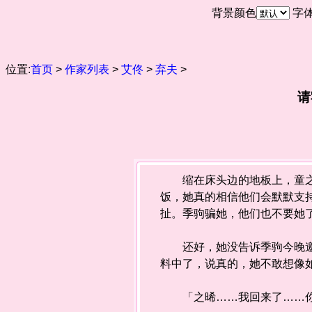
背景颜色
字
位置:
首页
>
作家列表
>
艾佟
>
弃夫
>
请
缩在床头边的地板上，童之晞
饭，她真的相信他们会默默支
扯。季驹骗她，他们也不要她
还好，她没告诉季驹今晚邀请
料中了，说真的，她不敢想像
「之晞……我回来了……你