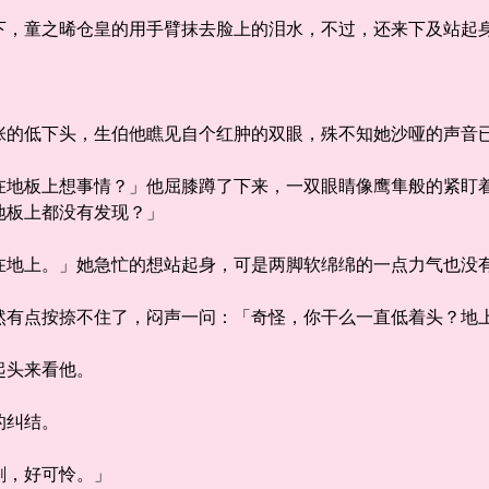
童之晞仓皇的用手臂抹去脸上的泪水，不过，还来下及站起身
低下头，生伯他瞧见自个红肿的双眼，殊不知她沙哑的声音
板上想事情？」他屈膝蹲了下来，一双眼睛像鹰隼般的紧盯着
地板上都没有发现？」
上。」她急忙的想站起身，可是两脚软绵绵的一点力气也没有
点按捺不住了，闷声一问：「奇怪，你干么一直低着头？地
头来看他。
纠结。
，好可怜。」