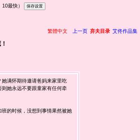
慢，10最快）
繁體中文
上一页
弃夫目录
艾佟作品集
藏！
她满怀期待邀请爸妈来家里吃
否则她永远不要跟童家有任何牵
班的时候，没想到事情果然被她