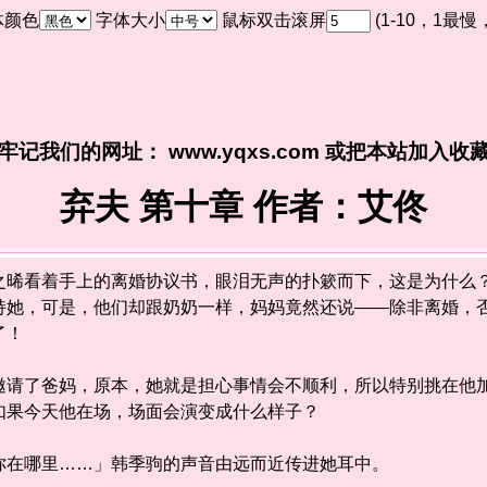
体颜色
字体大小
鼠标双击滚屏
(1-10，1最
牢记我们的网址： www.yqxs.com 或把本站加入收
弃夫 第十章 作者：艾佟
看着手上的离婚协议书，眼泪无声的扑簌而下，这是为什么？
持她，可是，他们却跟奶奶一样，妈妈竟然还说——除非离婚，
了！
了爸妈，原本，她就是担心事情会不顺利，所以特别挑在他加
如果今天他在场，场面会演变成什么样子？
在哪里……」韩季驹的声音由远而近传进她耳中。