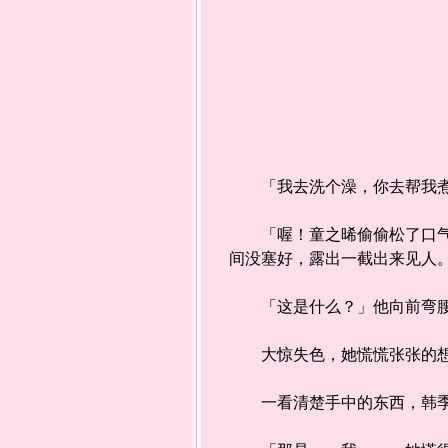
「我去洗个澡，你去帮我煮
「喔！童之晞偷偷松了口气，
间没塞好，露出一截出来见人
「这是什么？」他向前弯腰
大惊失色，她慌慌张张的想
一看清楚手中的东西，韩季