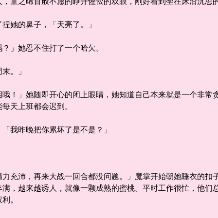
童之晞百般不愿的睁开惺忪的双眼，刚好看到坐在床沿沉思的
捏她的鼻子，「天亮了。」
？」她忍不住打了一个哈欠。
末。」
！」她随即开心的闭上眼睛，她知道自己本来就是一个非常贪
能每天上班都会迟到。
「我昨晚把你累坏了是不是？」
充沛，再来大战一回合都没问题。」魔掌开始朝她睡衣的扣子
丰满，越来越诱人，就像一颗成熟的蜜桃。平时工作很忙，他们
权利。