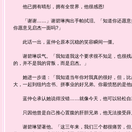
他已拥有晴彤，拥有全世界，他很感恩!
「谢谢……」谢碧琳掏出手帕拭泪。「知道你还愿意把
你愿意见启杰一面吗?」
此话一出，蓝仲仑原本沉稳的笑容瞬间一僵。
谢碧琳叹气。「我知道我这个要求很不知足，也很残忍
的，并不是我的背叛，而是启杰。」
她进一步道：「我知道当年你对我真的很好，但，比起
大，一起到纽约念书、拼事业的好兄弟。你最愤怒的是他
蓝仲仑承认她说得没错……就像今天，他可以轻松自若
只因他曾是自己推心置腹的肝胆兄弟，他无法接受薛
谢碧琳望著他。「这三年来，我们三个都很痛苦，但启