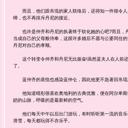
而且，他们跟帛琉的家人联络后，还得知一件很令人兴
啼，也不再排斥丹尼的接近。
也许是仲齐和丹尼的执著终于软化她的心吧?而且，丹
当成自己的父母般侍奉，这跟许多婚后不愿与公婆同住的
丹尼对自己的孝顺。
这个转变令仲齐和丹尼无比振奋!虽然蓝夫人在人前还
了。
蓝仲齐的喜悦也感染蓝仲仑，因此他更不急著回帛琉
他知道晴彤很喜欢奥地利的古典优雅，便在阿尔卑斯山
皑的山脉，呼吸的是最新鲜的空气。
他们每天中午以后出门游玩，有时听听第一流的音乐会
滑雪，每天都玩得不亦乐乎。