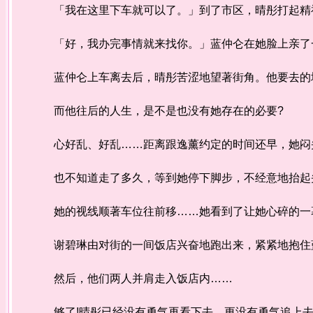
「我在这里下车就可以了。」到了市区，晴彤打起精
「好，我办完事情就来找你。」蓝仲仑在她脸上亲了
蓝仲仑上车离去后，晴彤苦涩地望著街角。他要去的地
而他往后的人生，是不是也没有她存在的必要?
心好乱、好乱……距离跟逸薰约定的时间还早，她闷头
也不知道走了多久，等到她停下脚步，不经意地抬起头
她的视线顺著车位往前移……她看到了让她心碎的一
谢碧琳由对街的一间饭店兴奋地跑出来，紧紧地抱住蓝
然后，他们两人并肩走入饭店内……
够了!晴彤已经没有勇气再看下去，更没有勇气追上去