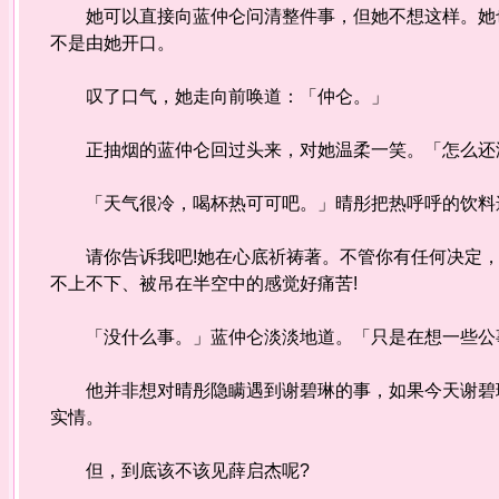
她可以直接向蓝仲仑问清整件事，但她不想这样。她也
不是由她开口。
叹了口气，她走向前唤道：「仲仑。」
正抽烟的蓝仲仑回过头来，对她温柔一笑。「怎么还没
「天气很冷，喝杯热可可吧。」晴彤把热呼呼的饮料递
请你告诉我吧!她在心底祈祷著。不管你有任何决定，
不上不下、被吊在半空中的感觉好痛苦!
「没什么事。」蓝仲仑淡淡地道。「只是在想一些公
他并非想对晴彤隐瞒遇到谢碧琳的事，如果今天谢碧琳
实情。
但，到底该不该见薛启杰呢?