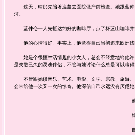
这天，晴彤先陪著逸薰去医院做产前检查。她跟蓝仲仑
河。
蓝仲仑一人先抵达约好的咖啡厅，点了杯蓝山咖啡并搭
他的心情很好。事实上，他觉得自己当初追来欧洲找
她是个很懂生活情趣的小女人，总会不经意地给他许多
是失散已久的灵魂伴侣，不管与她讨论什么总是可以聊得
不管跟她谈音乐、艺术、电影、文学、宗教、旅游、天
会带给他一次又一次的惊奇。他深信自己永远没有厌倦她
他渴
婚礼
自从