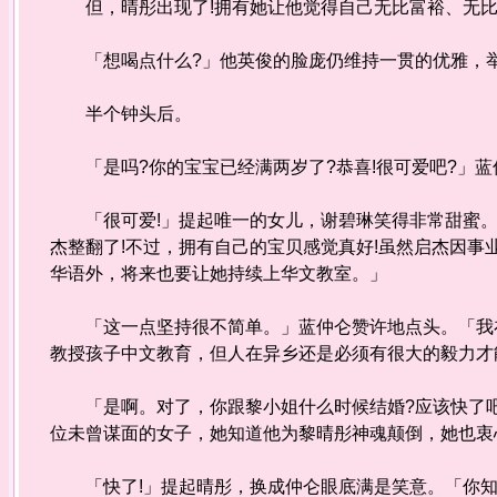
但，晴彤出现了!拥有她让他觉得自己无比富裕、无比
「想喝点什么?」他英俊的脸庞仍维持一贯的优雅，举
半个钟头后。
「是吗?你的宝宝已经满两岁了?恭喜!很可爱吧?」蓝
「很可爱!」提起唯一的女儿，谢碧琳笑得非常甜蜜。
杰整翻了!不过，拥有自己的宝贝感觉真好!虽然启杰因
华语外，将来也要让她持续上华文教室。」
「这一点坚持很不简单。」蓝仲仑赞许地点头。「我在
教授孩子中文教育，但人在异乡还是必须有很大的毅力才
「是啊。对了，你跟黎小姐什么时候结婚?应该快了吧
位未曾谋面的女子，她知道他为黎晴彤神魂颠倒，她也衷
「快了!」提起晴彤，换成仲仑眼底满是笑意。「你知