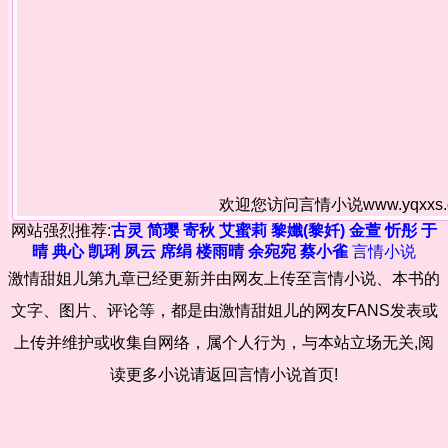
欢迎您访问言情小说www.yqxx
网站强烈推荐:
古灵
简璎
寄秋
艾蜜莉
黎孅(黎奷)
金萱
忻彤
于
晴
典心
凯琍
夙云
席绢
楼雨晴
余宛宛
蔡小雀
言情小说
激情甜姐儿第九章已经更新并由网友上传至言情小说、本书的
文字、图片、评论等，都是由激情甜姐儿的网友FANS发表或
上传并维护或收集自网络，属个人行为，与本站立场无关,阅
读更多小说请返回言情小说首页!