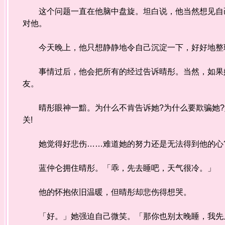
这个问题一直在他脑中盘旋。坦白说，他当然想见自己
对他。
今天晚上，他只想静静地令自己沉淀一下，好好地整
事情过后，他会把所有的经过告诉晴彤。当然，如果她
友。
晴彤眼神一黯。为什么不肯告诉她?为什么要欺骗她?
关!
她觉得好悲伤……难道她的努力还是无法得到他的心?
蓝仲仑拥住晴彤。「乖，先去睡吧，天气很冷。」
他的怀抱依旧温暖，但晴彤却悲伤得想哭。
「好。」她强迫自己微笑。「那你也别太晚睡，我先