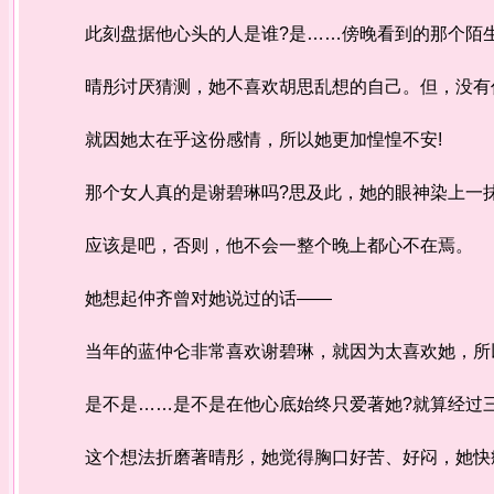
此刻盘据他心头的人是谁?是……傍晚看到的那个陌生
晴彤讨厌猜测，她不喜欢胡思乱想的自己。但，没有任
就因她太在乎这份感情，所以她更加惶惶不安!
那个女人真的是谢碧琳吗?思及此，她的眼神染上一
应该是吧，否则，他不会一整个晚上都心不在焉。
她想起仲齐曾对她说过的话——
当年的蓝仲仑非常喜欢谢碧琳，就因为太喜欢她，所以
是不是……是不是在他心底始终只爱著她?就算经过三
这个想法折磨著晴彤，她觉得胸口好苦、好闷，她快疯