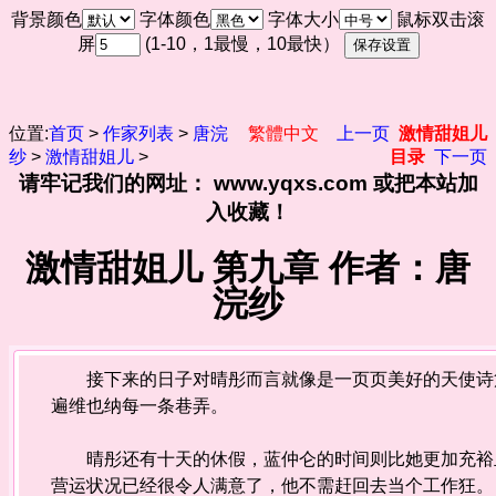
背景颜色
字体颜色
字体大小
鼠标双击滚
屏
(1-10，1最慢，10最快）
位置:
首页
>
作家列表
>
唐浣
繁體中文
上一页
激情甜姐儿
纱
>
激情甜姐儿
>
目录
下一页
请牢记我们的网址： www.yqxs.com 或把本站加
入收藏！
激情甜姐儿 第九章 作者：唐
浣纱
接下来的日子对晴彤而言就像是一页页美好的天使诗篇
遍维也纳每一条巷弄。
晴彤还有十天的休假，蓝仲仑的时间则比她更加充裕且
营运状况已经很令人满意了，他不需赶回去当个工作狂。