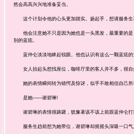
然会高高兴兴地准备妥当。
这个计划令他的心头更加踏实。扬起手，想请服务生再
他会注意她不只是因为她也是一头黑发，最重要的是，
别的蓝痣。
蓝仲仑淡淡地眯起锐眼。他也认识有这么一颗蓝痣的
女人抬起头想找座位，咖啡厅里的客人并不多，很自
她的表情瞬间转为错愕及惊讶，似乎不敢相信自己所
是她——谢碧琳!
谢碧琳的表情很踌躇，犹豫著该不该上前跟蓝仲仑打
服务生趋前想为她带位，谢碧琳却摇摇头深吸一口气