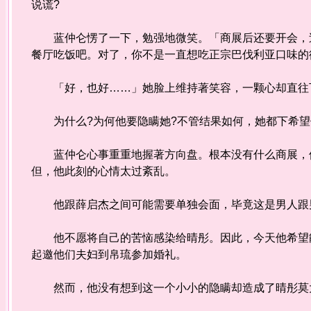
说谎?
蓝仲仑愣了一下，勉强地微笑。「商展后还要开会，过
餐厅吃饭吧。对了，你不是一直想吃正宗巴伐利亚口味的
「好，也好……」她脸上维持著笑容，一颗心却直往
为什么?为何他要隐瞒她?不管结果如何，她都下希望
蓝仲仑心事重重地握著方向盘。根本没有什么商展，他
但，他此刻的心情太过紊乱。
他跟薛启杰之间可能需要单独会面，毕竟这是男人跟
他不愿将自己的苦恼感染给晴彤。因此，今天他希望能
起邀他们夫妇到帛琉参加婚礼。
然而，他没有想到这一个小小的隐瞒却造成了晴彤莫