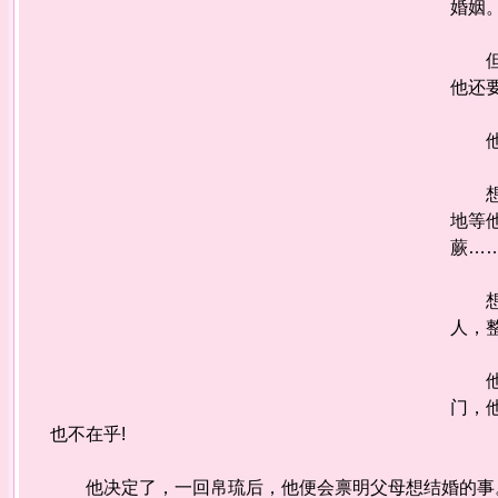
婚姻
但，
他还
他要
想著
地等
蕨…
想著
人，
他喜
门，
也不在乎!
他决定了，一回帛琉后，他便会禀明父母想结婚的事。