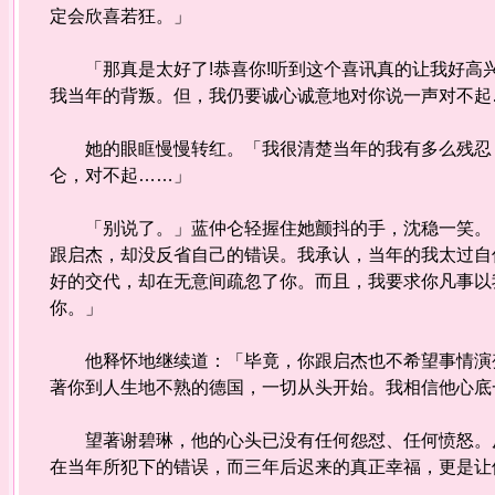
定会欣喜若狂。」
「那真是太好了!恭喜你!听到这个喜讯真的让我好高兴
我当年的背叛。但，我仍要诚心诚意地对你说一声对不起
她的眼眶慢慢转红。「我很清楚当年的我有多么残忍，
仑，对不起……」
「别说了。」蓝仲仑轻握住她颤抖的手，沈稳一笑。「
跟启杰，却没反省自己的错误。我承认，当年的我太过自
好的交代，却在无意间疏忽了你。而且，我要求你凡事以
你。」
他释怀地继续道：「毕竟，你跟启杰也不希望事情演变
著你到人生地不熟的德国，一切从头开始。我相信他心底
望著谢碧琳，他的心头已没有任何怨怼、任何愤怒。反
在当年所犯下的错误，而三年后迟来的真正幸福，更是让