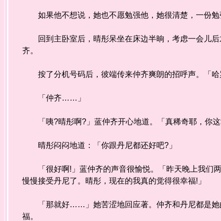
如果他不想说，她也不愿勉强他，她很清楚，一份勉
回到主卧室后，晴彤呆坐在床边半晌，考虑一会儿后才
齐。
按了分机号码后，彼端传来仲齐爽朗的招呼声。「哈罗
「仲齐……」
「咦?晴彤啊?」蓝仲齐开心地道。「真稀奇耶，你这幸
晴彤闷闷地道：「你跟丹尼都还好吧?」
「很好啊!」蓝仲齐的声音很愉悦。「昨天晚上我们两
慢慢接受丹尼了。晴彤，现在的我真的觉得很幸福!」
「那就好……」她苦涩地回应著。仲齐和丹尼都是她的
福。