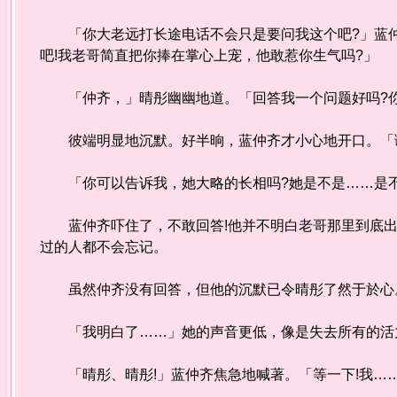
「你大老远打长途电话不会只是要问我这个吧?」蓝仲
吧!我老哥简直把你捧在掌心上宠，他敢惹你生气吗?」
「仲齐，」晴彤幽幽地道。「回答我一个问题好吗?你
彼端明显地沉默。好半晌，蓝仲齐才小心地开口。「谢
「你可以告诉我，她大略的长相吗?她是不是……是不
蓝仲齐吓住了，不敢回答!他并不明白老哥那里到底出
过的人都不会忘记。
虽然仲齐没有回答，但他的沉默已令晴彤了然于於心
「我明白了……」她的声音更低，像是失去所有的活力
「晴彤、晴彤!」蓝仲齐焦急地喊著。「等一下!我…