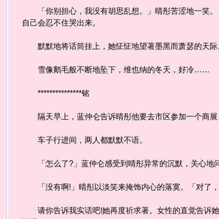
「你别担心，我没有胡思乱想。」晴彤苦涩地一笑。「
自己会忍不住哭出来。
默默地将话筒挂上，她怔怔地望著墨黑而萧瑟的天际
雪像鹅毛般不断地坠下，维也纳的冬天，好冷……
***************铭
隔天早上，蓝仲仑告诉晴彤他要去市区参加一个商展，
车子行进间，两人都默默不语。
「怎么了?」蓝仲仑感受到晴彤异常的沉默，关心地问
「没有啊!」晴彤以淡笑来掩饰内心的落寞。「对了，
请你告诉我实话吧!她再度祈求著。女性的直觉告诉她，