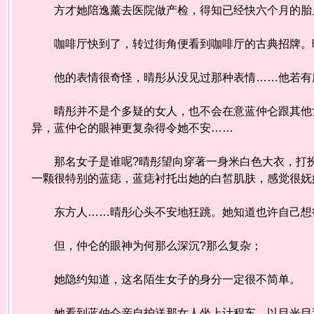
方才她陪逸薰去医院做产检，得知已经快六个月的胎儿
咖啡厅快到了，转过街角便看到咖啡厅的古典招牌。晴
他的表情很奇怪，晴彤从没见过那种表情……他若有所
晴彤并不是个多疑的女人，也不会在意蓝仲仑跟其他女
异，蓝仲仑的眼神更复杂得令她不安……
那名女子是谁呢?晴彤望向穿著一身米白色大衣，打扮
一颗很特别的蓝痣，蓝痣衬托出她的白皙肌肤，感觉很妩
东方人……晴彤心头不安地狂跳。她知道也许自己想得
但，仲仑的眼神为何那么深沉?那么复杂；
她隐约知道，这名陌生女子的身分一定很不简单。
她看到蓝仲仑亲自护送那女人坐上计程车，以目光目送