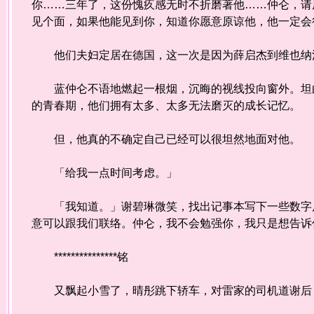
你……三年了，这份愧疚感无时不折磨著他……仲仑，请
见个面，如果他能见到你，知道你愿意原谅他，他一定会
他们夫妇定居在德国，这一次是因为薛启杰到维也纳
蓝仲仑不语地燃起一根烟，沉晦的视线投向窗外。坦白
的青春期，他们拥有太多、太多无法磨灭的成长记忆。
但，他真的不确定自己已经可以很坦然地面对他。
「给我一点时间考虑。」
「我知道。」谢碧琳微笑，找出记事本写下一些数字后
意可以跟我们联络。仲仑，我不会勉强你，我只是想告诉
***************铭
又飘起小雪了，晴彤跳下轿车，对雷家的司机道谢后