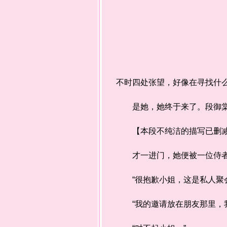
不时四处张望，好像在寻找什
是她，她终于来了。段御棠
【本段不纯洁的描写已删减
才一进门，她便被一位侍者
“很抱歉小姐，这是私人聚会
“我的邀请放在朋友那里，我