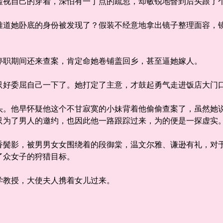
自己的穿着，深怕有一丁点的疏忽，却敏锐地瞥到后头跟了
她卧底的身份被发现了？假装不经意地拿出镜子整理面容，镜
职期间还来查案，肯定命她卷铺盖回乡，甚至逼她嫁人。
好委屈自己一下了。她打定了主意，才鼓起勇气走进饭店大门
他早怀疑他这个不甘寂寞的小妹背着他偷偷查案了，虽然她说
只为了男人的邀约，也因此他一路跟踪过来，为的便是一探虚实
影，被男男女女围绕着的段御棠，温文尔雅、谦逊有礼，对于
了众女子的狩猎目标。
教授，大使夫人携着女儿过来。