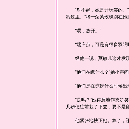
“对不起，她是开玩笑的。”
我这里。”将一朵紫玫瑰别在她
“喂，放开。”
“端庄点，可是有很多双眼睛
经他一说，莫敏儿这才发现
“他们在瞧什么？”她小声问
“他们是在惊讶什么时候出现
“是吗？”她得意地作态娇笑
几步便往前栽了下去，要不是
他紧张地扶正她。算了，还是