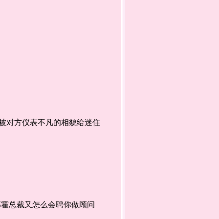
被对方仪表不凡的相貌给迷住
霍总裁又怎么会聘你做顾问