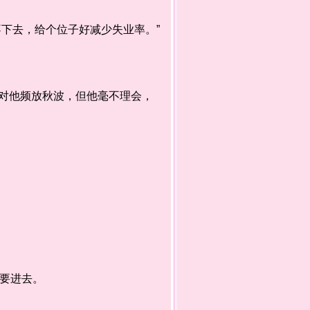
下去，给个位子好减少失业率。”
他频放秋波，但他毫不理会，
要进去。