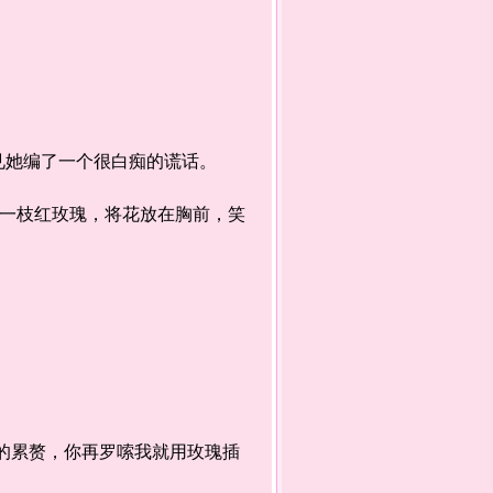
她编了一个很白痴的谎话。
一枝红玫瑰，将花放在胸前，笑
的累赘，你再罗嗦我就用玫瑰插