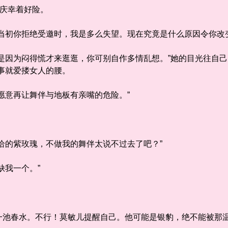
庆幸着好险。
初你拒绝受邀时，我是多么失望。现在究竟是什么原因令你改变
因为闷得慌才来逛逛，你可别自作多情乱想。”她的目光往自己
事就爱搂女人的腰。
意再让舞伴与地板有亲嘴的危险。”
的紫玫瑰，不做我的舞伴太说不过去了吧？”
我一个。”
春水。不行！莫敏儿提醒自己。他可能是银豹，绝不能被那温