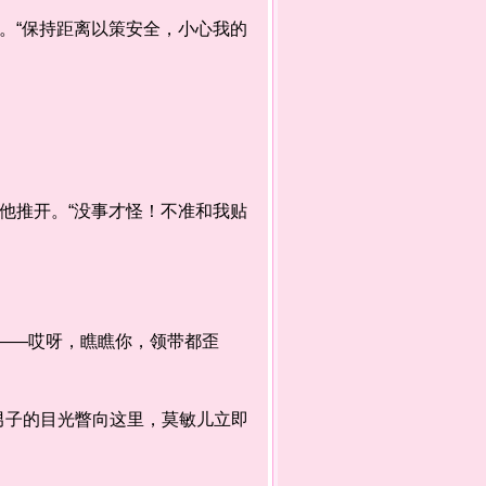
。“保持距离以策安全，小心我的
他推开。“没事才怪！不准和我贴
——哎呀，瞧瞧你，领带都歪
子的目光瞥向这里，莫敏儿立即