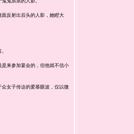
个鬼鬼祟祟的人影。
面反射出后头的人影，她瞪大
口。
是来参加宴会的，但他就不信小
。
众女子传达的爱慕眼波，仅以微