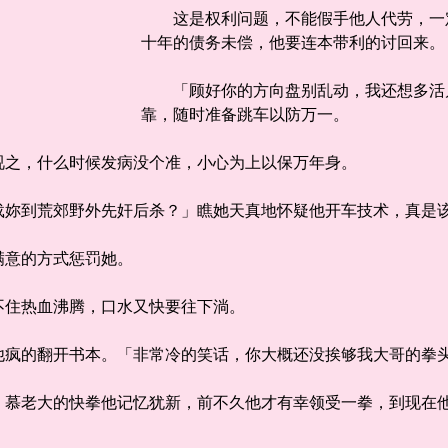
这是权利问题，不能假手他人代劳，一定
十年的债务未偿，他要连本带利的讨回来
「顾好你的方向盘别乱动，我还想多活
靠，随时准备跳车以防万一。
之，什么时候发病没个准，小心为上以保万年身。
妳到荒郊野外先奸后杀？」瞧她天真地怀疑他开车技术，真是
意的方式惩罚她。
住热血沸腾，口水又快要往下淌。
疯的翻开书本。「非常冷的笑话，你大概还没挨够我大哥的拳
老大的快拳他记忆犹新，前不久他才有幸领受一拳，到现在他