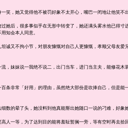
一笑，她又觉得他不被罚好象不太开心，嘴巴一闭地让他笑不
她后，很多事似乎在无形中转变了，她还满头雾水他已得寸进
不用知会本人同意。
诚又不拘小节，对朋友慷慨对自己人更慷慨，孝顺父母友爱兄
，妹妹说一我绝不说二，出门当车，进门当主夫，能修花木装
条非常「好用」的理由，虽然绝大部份是吹捧自己，但是能一
数的晕了头，她没料到他真能掰出她随口一说的刁难，好象
高人一等，为了达到目的能将羞耻暂搁一旁，等有空时再去拾