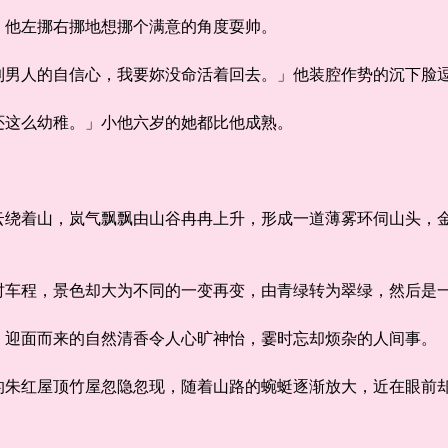
他左挪右挪地想挪个满意的角度耍帅。
男人的自信心，我要妳没命活着回去。」他装腔作势的沉下脸
这么幼稚。」小他六岁的她都比他成熟。
着山，岚气飘飘由山谷冉冉上升，形成一道薄雾环伺山头，金
程，景色却大为不同的一变再变，由青绿转为翠绿，然后是
迎面而来的自然清香令人心旷神怡，霎时忘却烦杂的人间事。
红屋顶竹屋忽隐忽现，随着山路的蜿蜓逐渐放大，近在眼前却