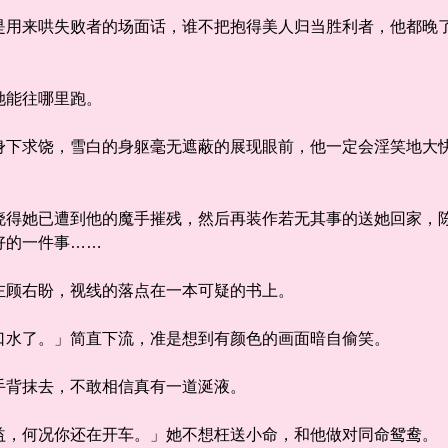
来哄失败者的场面话，谁不把抱得美人归当胜利者，他都晚了
她能往哪里跑。
求饶，雪白的身躯毫无遮蔽的展现眼前，他一定会淫笑地大快
她已遭到他的魔手摧残，然后再装作若无其事的送她回家，陈
好的一件事……
顾右盼，视线的落点在一本可疑的书上。
水了。」简直下流，准是想到有颜色的画面暗自偷笑。
背抹去，不敢相信真有一道涎液。
，何况你还在开车。」她不想枉送小命，和他做对同命鸳鸯。