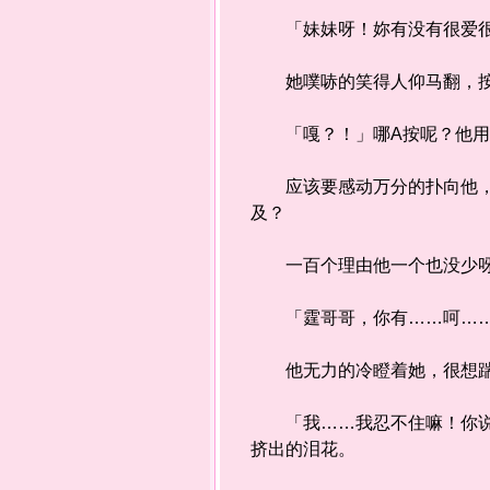
「妹妹呀！妳有没有很爱很
她噗哧的笑得人仰马翻，按
「嘎？！」哪A按呢？他用
应该要感动万分的扑向他，用
及？
一百个理由他一个也没少呀
「霆哥哥，你有……呵……搞
他无力的冷瞪着她，很想踹
「我……我忍不住嘛！你说的
挤出的泪花。