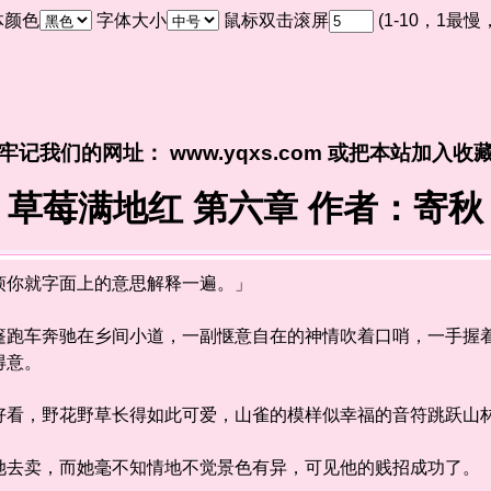
体颜色
字体大小
鼠标双击滚屏
(1-10，1最
牢记我们的网址： www.yqxs.com 或把本站加入收
草莓满地红 第六章 作者：寄秋
你就字面上的意思解释一遍。」
车奔驰在乡间小道，一副惬意自在的神情吹着口哨，一手握着
得意。
看，野花野草长得如此可爱，山雀的模样似幸福的音符跳跃山
去卖，而她毫不知情地不觉景色有异，可见他的贱招成功了。