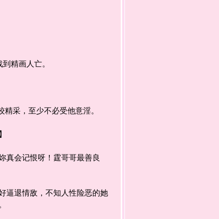
战到精画人亡。
较精采，至少不必受他意淫。
歉】
妳真会记恨呀！霆哥哥最善良
逼退情敌，不知人性险恶的她
她。