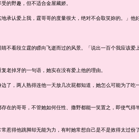
受的野趣，但不适合金屋藏娇。
承认爱上我，霆哥哥的度量很大，绝对不会取笑妳的。」他
不看段立霆的瞟向飞逝而过的风景。「说出一百个我应该爱上
复老掉牙的一句语，她实在没有爱上他的理由。
了，两人熟得连他一天放几次屁都知道，她怎么可能为了吃一
在的哥哥，不管她如何任性、撒野都能一笑置之，即使气得半
惹得他跳脚却无能为力，有时她常想自己是不是效得太过份了