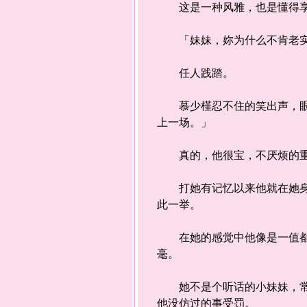
这是一种风雅，也是懂得享
「妹妹，妳为什么不肯老实地
任人践踏。
慕少槿忍不住的笑出声，眼睛
上一场。」
真的，他很宝，不厌烦的重
打她有记忆以来他就在她身边
此一举。
在她的感觉中他像是一值都存
毫。
她不是个听话的小妹妹，常常
他没仿过的事受罚。