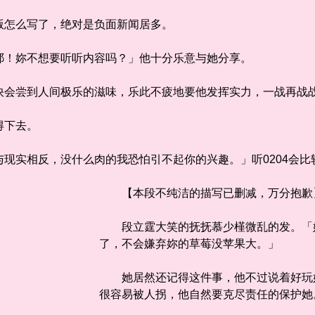
怎么写了，绝对是负面新闻居多。
！妳不想要听听内容吗？」他十分乐意与她分享。
会尝到人间极乐的滋味，乐此不疲地要他发挥实力，一战再战
得下去。
实相反，没什么肉的我恐怕引不起你的兴趣。」听0204会比
【本段不纯洁的描写已删减，万分抱
段立霆大笑的抚抚慕少槿微乱的发。「
了，不会嫌弃妳的草莓没苹果大。」
她居然还记得这件事，他不过说着好玩好
很容易被人拐，他自然要克尽责任的保护