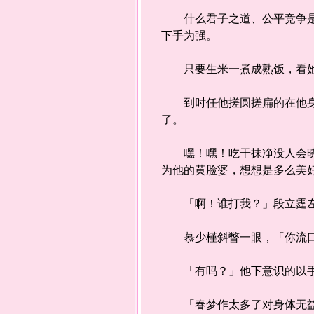
什么君子之道、公平竞争是用
下手为强。
只要生米一煮成熟饭，看
到时任他搓圆搓扁的在他身下
了。
嘿！嘿！吃干抹净没人会晓得
为他的黄脸婆，想想是多么美
「啊！谁打我？」段立霆左
慕少槿斜瞥一眼，「你流口
「有吗？」他下意识的以手
「春梦作太多了对身体无益