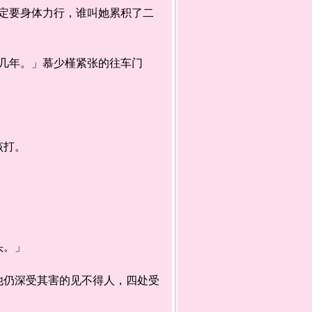
要身体力行，谁叫她累积了二
。
几年。」慕少槿紧张的往车门
该打。
头。」
仍深受其害的见不得人，四处受