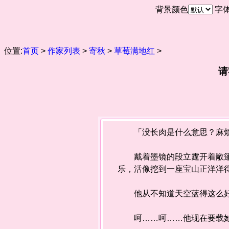
背景颜色
字
位置:
首页
>
作家列表
>
寄秋
>
草莓满地红
>
请
「没长肉是什么意思？麻烦
戴着墨镜的段立霆开着敞篷跑
乐，活像挖到一座宝山正洋洋
他从不知道天空蓝得这么好
呵……呵……他现在要载她