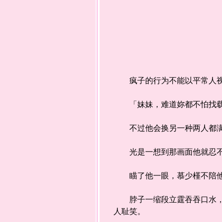
疯子的行为不能以平常人视
「妹妹，难道妳都不怕找载
不过他会换另一种两人都满
光是一想到那画面他就忍不
瞄了他一眼，慕少槿不陪他
脖子一缩段立霆吞吞口水，慕
人耻笑。