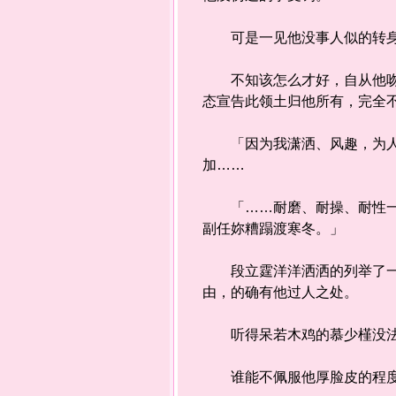
可是一见他没事人似的转身
不知该怎么才好，自从他吻过
态宣告此领土归他所有，完全
「因为我潇洒、风趣，为人坦
加……
「……耐磨、耐操、耐性一流
副任妳糟蹋渡寒冬。」
段立霆洋洋洒洒的列举了一百
由，的确有他过人之处。
听得呆若木鸡的慕少槿没法细
谁能不佩服他厚脸皮的程度