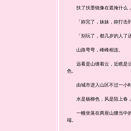
扶了扶墨镜像在遮掩什么，
「妳完了，妹妹，妳打击到
「别玩了，都几岁的人了还
山路弯弯，峰峰相连。
远看是山缠着云，近瞧是云绕
色。
由城市进入山区不过一小时车
水是杨柳色，风是陌上春，
一幢坐落在两座山腰当中的朱
端。