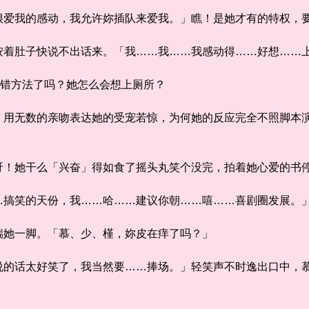
爱我的感动，我允许妳插队来爱我。」瞧！是她才有的特权，
着肚子快说不出话来。「我……我……我感动得……好想……
错方法了吗？她怎么会想上厕所？
无数的亲吻表达她的受宠若惊，为何她的反应完全不照脚本演
！她干么「兴奋」得如食了摇头丸笑个没完，拍着她心爱的书
笑的天份，我……哈……建议你朝……嘻……喜剧圈发展。
她一脚。「慕、少、槿，妳皮在痒了吗？」
话太好笑了，我当然要……捧场。」轻笑声不时逸出口中，慕