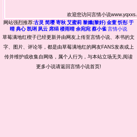
欢迎您访问言情小说www.yqxx
网站强烈推荐:
古灵
简璎
寄秋
艾蜜莉
黎孅(黎奷)
金萱
忻彤
于
晴
典心
凯琍
夙云
席绢
楼雨晴
余宛宛
蔡小雀
言情小说
草莓满地红楔子已经更新并由网友上传至言情小说、本书的文
字、图片、评论等，都是由草莓满地红的网友FANS发表或上
传并维护或收集自网络，属个人行为，与本站立场无关,阅读
更多小说请返回言情小说首页!