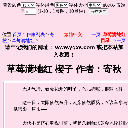
背景颜色
字体颜色
字体大小
鼠标双击滚
屏
(1-10，1最慢，10最快）
位置:
首页
>
作家列表
>
寄
繁體中文
上一页
草莓满地红
秋
>
草莓满地红
>
目录
下一页
请牢记我们的网址： www.yqxs.com 或把本站加
入收藏！
草莓满地红 楔子 作者：寄秋
天朗气清、春暖花开的时节，鸟儿啁啾，群蝶飞舞，
这一日，太阳依然东升，云朵依然飘飘，本该车水马龙
见踪影，原来──
大伙不是挤在电视机前，就是杀到台北黄金地段联泗集