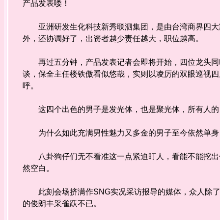
产品发表喽！
亚洲研发生化科技新秀联泗集团，是由台湾商界四大家
外，还协调好了，出资者越少责任越大，职位越高。
再过五分钟，产品发表记者会即将开始，四位龙头同时
谈，保全主任楼铁傲看似悠哉，实则以凌厉的双眼巡视四
呼。
这四个出色的男子是发光体，也是聚光体，所有人的
为什么如此充满男性魅力又多金的男子至今依然单
八卦狗仔们无不看准这一点紧迫盯人，看能不能挖出什
然空白。
此刻会场挤满作SNG实况采访报导的媒体，众人除了
的俊朗丰采雀跃不已。