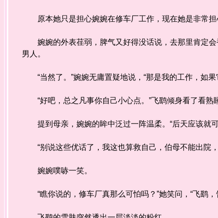
原本她只是担心婉婉在修车厂工作，现在她是非常担
婉婉的外表荏弱，脾气又好得没话说，去那里肯定会被
男人。
“当然了。”婉婉无庸置疑地说，“那是我的工作，如果
“好吧，总之凡事你自己小心点。”飞鹞倾身看了看熟睡
提到母亲，婉婉的眸中泛过一阵温柔。“后天应该就可
“别说这些优话了，我这也算救自己，伯母不能出院，
婉婉噗哧一笑。
“瞧你说的，修车厂真那么可怕吗？”她笑问，“飞鹞，
飞鹞的雪肤突然透出一层淡淡的粉红。