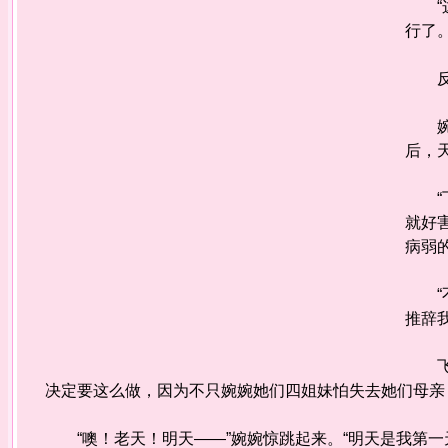
“这
行了。
反正
婉婉
后，
“飞
就好
病弱
“不
推辞
飞鹞
决定要这么做，因为不只婉婉她们四姐妹怕失去她们母亲
“噢！老天！明天——”婉婉惊跳起来。“明天是我第一