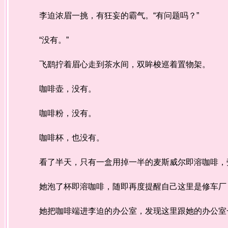
李迫浓眉一挑，有狂妄的霸气。“有问题吗？”
“没有。”
飞鹞拧着眉心走到茶水间，双眸梭巡着置物架。
咖啡壶，没有。
咖啡粉，没有。
咖啡杯，也没有。
看了半天，只有一盒用掉一半的麦斯威尔即溶咖啡，
她泡了杯即溶咖啡，随即再度提醒自己这里是修车厂
她把咖啡端进李迫的办公室，发现这里跟她的办公室