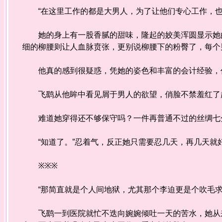
“在这里工作的都是大男人，为了让他们专心工作，也
她的身上有一股香腻的甜味，隆起的姣美浑圆显示她的
细的柳腰则让人血脉贲张，更别说柳腰下的粉臀了，每个
他真的感到很疑惑，凭她的姿色和丰富的会计经验，任
飞鹞从他眸中看见屑于男人的欲望，俏脸不禁羞红了
难道她穿得还不够保守吗？一件再普通不过的丝绸七
“知道了。”忍着气，反正她只需要忍几天，再几天就
※※※
“那简直就是个人间地狱，尤其那个李迫更是个吹毛求
飞鹞一到医院就忙不迭向婉婉倾吐一天的苦水，她从来