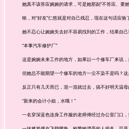
她真不该答应婉婉的请求，可是她那副“不答应、要她
唉，对“好友”仁慈就是对自己残忍，现在这句话应验
她不忍心让婉婉失去好不容易找到的工作，结果自己现
“本事汽车修护厂”
这是婉婉未来工作的地方，如果以一个修车厂来说，
但她总不能期望一个修车的地方一尘不染不是吗？这
反正只有几天而已，混一混就过去，搞不好明天温母的
“新来的会计小姐，水哦！”
一名穿深蓝色连身工作服的老师傅经过办公室门口，
一抹尴尬僵在飞鹞嘴角，称赞她漂亮的人很多，可是从