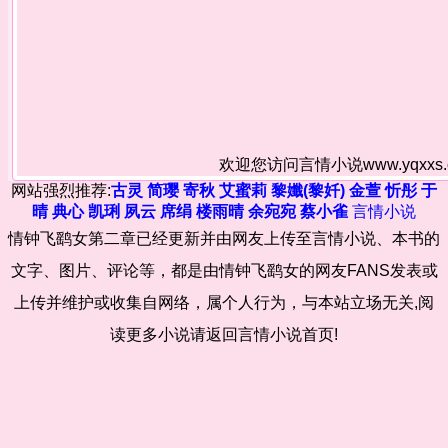
欢迎您访问言情小说www.yqxx
网站强烈推荐:
古灵
简璎
寄秋
艾蜜莉
黎孅(黎奷)
金萱
忻彤
于
晴
典心
凯琍
夙云
席绢
楼雨晴
余宛宛
蔡小雀
言情小说
情钟飞鹞女第二章已经更新并由网友上传至言情小说、本书的
文字、图片、评论等，都是由情钟飞鹞女的网友FANS发表或
上传并维护或收集自网络，属个人行为，与本站立场无关,阅
读更多小说请返回言情小说首页!