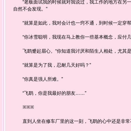
“老板面试我的时候就对我说过，我工作的地方在另一
自然不会发现。”
“就算是如此，我对会计也一窍不通，到时候一定穿帮
“你冰雪聪明，我现在马上教你一些基本概念，应付几
飞鹞蹙起眉心。“你知道我讨厌和陌生人相处，尤其是
“就算是为了我，忍耐几天好吗？”
“你真是强人所难。”
“飞鹞，你是我最好的朋友……”
※※※
直到人坐在修车厂里的这一刻，飞鹞的心中还是非常