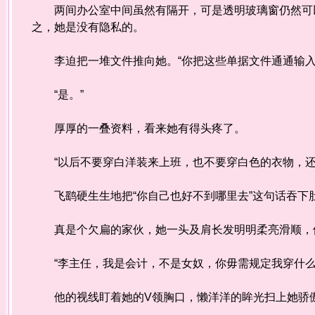
两间办公室中间虽然有隔开，可是透明玻璃窗仍然可以
之，她是没有隐私的。
李迫把一堆文件推向她。“你把这些单据文件通通输入
“是。”
厚厚的一叠资料，看来她有得头疼了。
“以后不要穿白洋装来上班，也不要穿白色的衣物，还
飞鹞硬生生地把“你自己也好不到哪里去”这句话吞下
真是个欠扁的家伙，她一头及肩长发明明柔亮滑顺，
“李主任，我是会计，不是女奴，你毋需规定我穿什么
他的视线盯着她的V领胸口，懒洋洋的眸光扫上她骄