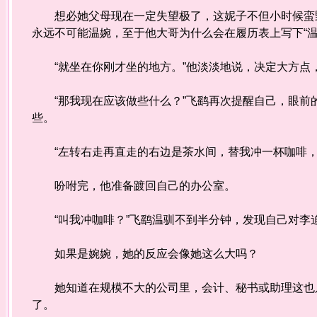
想必她父母现在一定失望极了，这妮子不但小时候蛮野
永远不可能温婉，至于他大哥为什么会在履历表上写下“
“就坐在你刚才坐的地方。”他淡淡地说，决定大方点
“那我现在应该做些什么？”飞鹞再次提醒自己，眼前
些。
“左转右走再直走的右边是茶水间，替我冲一杯咖啡，
吩咐完，他准备踱回自己的办公室。
“叫我冲咖啡？”飞鹞温驯不到半分钟，发现自己对李
如果是婉婉，她的反应会像她这么大吗？
她知道在规模不大的公司里，会计、秘书或助理这也只
了。