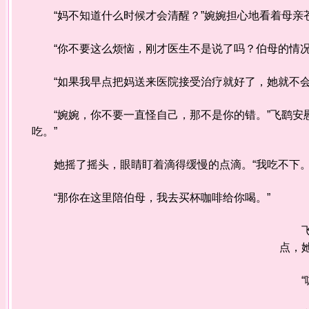
“妈不知道什么时候才会清醒？”婉婉担心地看着母亲
“你不要这么烦恼，刚才医生不是说了吗？伯母的情况
“如果我早点把妈送来医院接受治疗就好了，她就不会
“婉婉，你不要一直怪自己，那不是你的错。”飞鹞安慰
吃。”
她摇了摇头，眼睛盯着滴得缓慢的点滴。“我吃不下。
“那你在这里陪伯母，我去买杯咖啡给你喝。”
飞鹞
点，
“咖