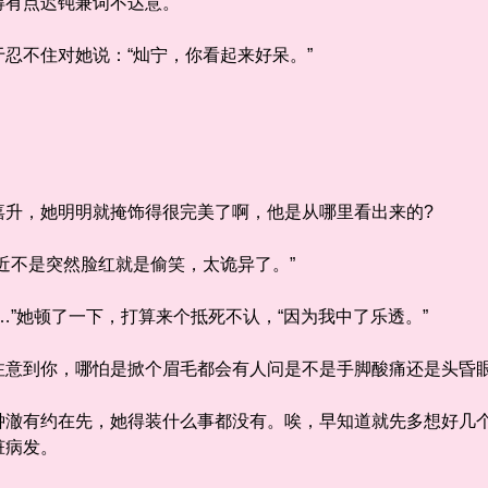
得有点迟钝兼词不达意。
不住对她说：“灿宁，你看起来好呆。”
，她明明就掩饰得很完美了啊，他是从哪里看出来的?
不是突然脸红就是偷笑，太诡异了。”
”她顿了一下，打算来个抵死不认，“因为我中了乐透。”
到你，哪怕是掀个眉毛都会有人问是不是手脚酸痛还是头昏
有约在先，她得装什么事都没有。唉，早知道就先多想好几个
脏病发。