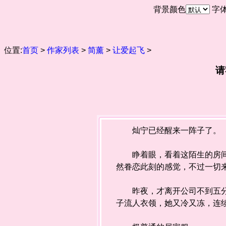
背景颜色
字
位置:
首页
>
作家列表
>
简薰
>
让爱起飞
>
请
灿宁已经醒来一阵子了。
睁着眼，看着这陌生的房间，
然眷恋此刻的感觉，不过一切
昨夜，才离开公司不到五分钟
子流人衣领，她又冷又冻，连