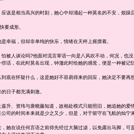
该是相当高兴的时刻，她心中却涌起一种莫名的不安，烦躁且
快要成形。
是幸福，但却非单纯的快乐，情绪在天秤上摇摆着。
被人谈论吗?他面对流言辈语一向是八风吹不动，何况，也没
一些话，在此时莫名出现，钟澈此时给她的感觉，便是一种被记
底在怀疑什么，这是她好不容易得来的回应，她决定不要再
的日子都充满刺激。
升、资玮与唐晓藤知道，故相处模式只能照旧，她追她的爱情
在公司的时间本来就是少之又少，但是，对于留守在飞航的灿宁
她在说任何言语之前得先经过大脑过滤，以免露出马脚，可是