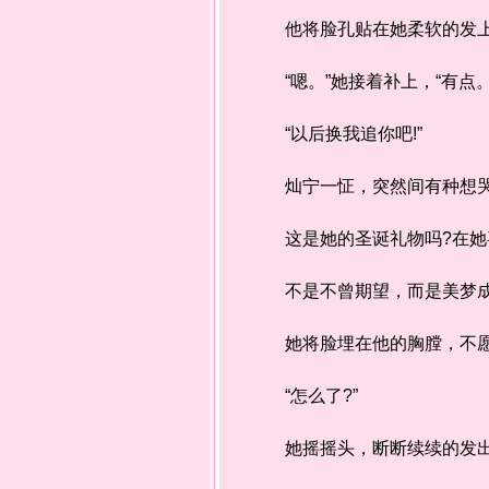
他将脸孔贴在她柔软的发上，
“嗯。”她接着补上，“有点。
“以后换我追你吧!”
灿宁一怔，突然间有种想哭
这是她的圣诞礼物吗?在她喜
不是不曾期望，而是美梦成真
她将脸埋在他的胸膛，不愿
“怎么了?”
她摇摇头，断断续续的发出闷