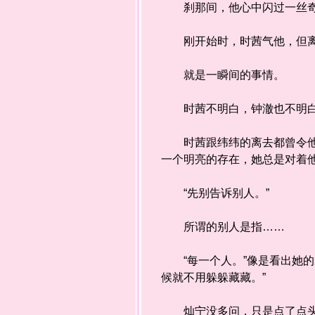
刹那间，他心中闪过一丝奇异
刚开始时，时茜气他，但离不
就是一瞬间的事情。
时茜不明白，钟澈也不明
时茜跟纬纬的离去都曾令他痛
一个明亮的存在，她总是对着
“先别告诉别人。”
所谓的别人是指……
“每一个人。”像是看出她的
候就不用躲躲藏藏。”
灿宁没多问，只是点了点