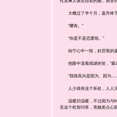
性直爽又谈笑自若的她，就变
大概过了半个月，嘉升终于忍
“哪有。”
“你是不是恋爱啦。”
灿宁心中一惊，好厉害的嘉升
他眼中漾着戏谑的笑，“最近
“我很高兴是因为、因为……
人少就有这个坏处，人人注意
温暖归温暖，不过因为与钟澈
丢这个机智问答，害她差点心