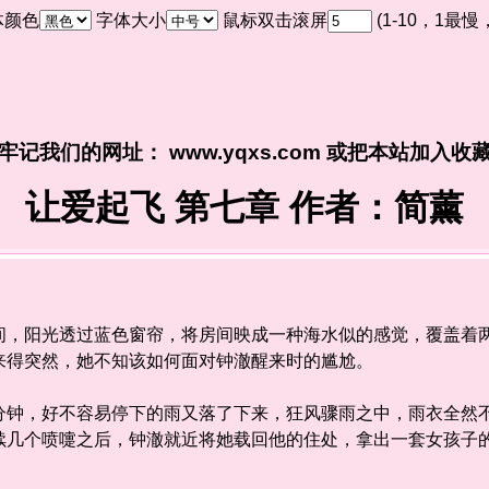
体颜色
字体大小
鼠标双击滚屏
(1-10，1最
牢记我们的网址： www.yqxs.com 或把本站加入收
让爱起飞 第七章 作者：简薰
阳光透过蓝色窗帘，将房间映成一种海水似的感觉，覆盖着两
来得突然，她不知该如何面对钟澈醒来时的尴尬。
，好不容易停下的雨又落了下来，狂风骤雨之中，雨衣全然不
续几个喷嚏之后，钟澈就近将她载回他的住处，拿出一套女孩子