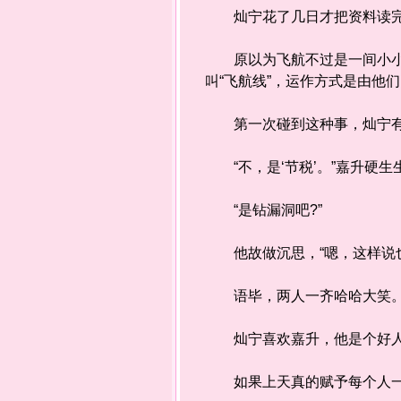
灿宁花了几日才把资料读
原以为飞航不过是一间小小的
叫“飞航线”，运作方式是由他
第一次碰到这种事，灿宁有些
“不，是‘节税’。”嘉升硬生
“是钻漏洞吧?”
他故做沉思，“嗯，这样说也
语毕，两人一齐哈哈大笑
灿宁喜欢嘉升，他是个好
如果上天真的赋予每个人一种