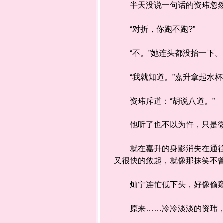
半天没说一句话的资玮忽然问
“对折，你跑不跑?”
“不。”她连头都没抬一下。
“我就知道。”嘉升拿起水杯
资玮斥道：“胡说八道。”
他听了也不以为忤，只是微
就在嘉升的身影消失在通往茶
又很快的敛起，就像那抹笑不
灿宁连忙低下头，好像偷窥
原来……冷冷淡淡的资玮，