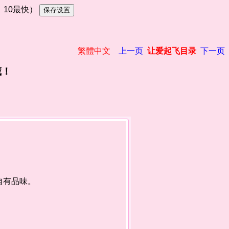
慢，10最快）
繁體中文
上一页
让爱起飞目录
下一页
藏！
自有品味。