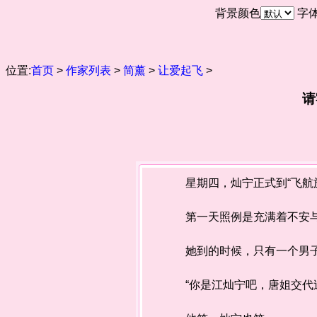
背景颜色
字
位置:
首页
>
作家列表
>
简薰
>
让爱起飞
>
请
星期四，灿宁正式到“飞航旅
第一天照例是充满着不安与
她到的时候，只有一个男子在
“你是江灿宁吧，唐姐交代过