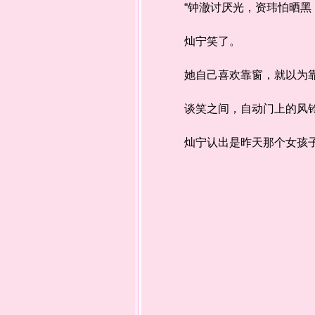
“钟澈讨厌光，资玮怕晒黑，
灿宁笑了。
她自己喜欢靠窗，就以为靠
谈笑之间，自动门上的风铃
灿宁认出是昨天那个女孩