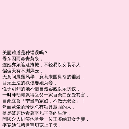
美丽难道是种错误吗？
母亲因而命丧黄泉，
连她亦须遮遮掩掩，不轻易以女装示人，
偏偏天有不测风云，
无意间展露风华，竟惹来国舅爷的垂涎，
目无王法的欲强娶她为妾，
性子刚烈的她不惜自毁容貌以示抗议，
一时冲动却累得义父一家百余口深受其害，
自此立誓「宁当愚家妇，不做无双女」！
然而蒙尘的珍珠总有独具慧眼的人，
硬是破坏她希冀平凡平淡的生活，
罔顾众人讥笑他堂堂一位王爷纳丑女为妾，
疼宠她似稀世宝贝宠上了天，