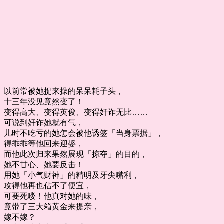
以前常被她捉来操的呆呆耗子头，
十三年没见竟然变了！
变得高大、变得英俊、变得奸诈无比……
可说到奸诈她就有气，
儿时不吃亏的她怎会被他诱签「当身票据」，
得乖乖等他回来迎娶，
而他此次归来果然展现「掠夺」的目的，
她不甘心、她要反击！
用她「小气财神」的精明及牙尖嘴利，
攻得他再也佔不了便宜，
可要死喽！他真对她的味，
竟带了三大箱黄金来提亲，
嫁不嫁？