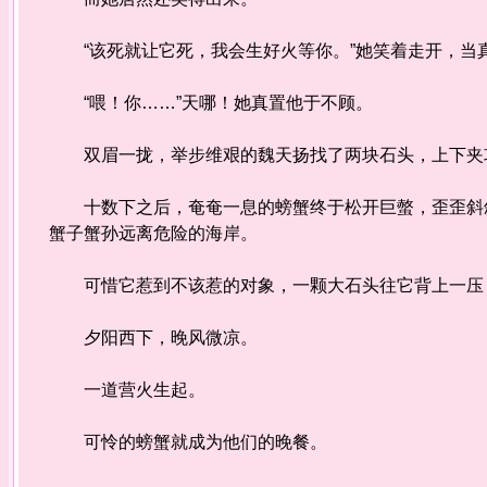
“该死就让它死，我会生好火等你。”她笑着走开，当
“喂！你……”天哪！她真置他于不顾。
双眉一拢，举步维艰的魏天扬找了两块石头，上下夹
十数下之后，奄奄一息的螃蟹终于松开巨螫，歪歪斜斜
蟹子蟹孙远离危险的海岸。
可惜它惹到不该惹的对象，一颗大石头往它背上一压
夕阳西下，晚风微凉。
一道营火生起。
可怜的螃蟹就成为他们的晚餐。