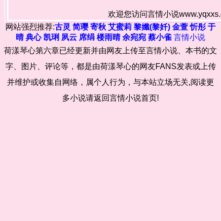
欢迎您访问言情小说www.yqxx
网站强烈推荐:
古灵
简璎
寄秋
艾蜜莉
黎孅(黎奷)
金萱
忻彤
于
晴
典心
凯琍
夙云
席绢
楼雨晴
余宛宛
蔡小雀
言情小说
荷漾琴心第六章已经更新并由网友上传至言情小说、本书的文
字、图片、评论等，都是由荷漾琴心的网友FANS发表或上传
并维护或收集自网络，属个人行为，与本站立场无关,阅读更
多小说请返回言情小说首页!