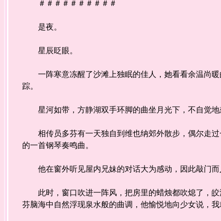
＃＃＃＃＃＃＃＃＃＃
是夜。
星辰眨眼。
一阵寒意冻醒了沙滩上独眠的佳人，她看看余温尚暖的
踪。
星河如带，方静湖双手环脚的曲坐月光下，不自觉地想
相传员多芬有一天独自到维也纳郊外散步，偶尔走过一
的一首钢琴奏鸣曲。
他在窗外听见屋内兄妹的对话大为感动，因此敲门而
此时，窗口吹进一阵风，把房里的蜡烛都吹熄了，皎洁
芬脑海中自然浮现泉水般的曲调，他愉悦地向少女说，