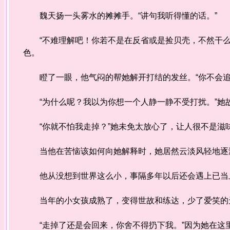
魏天扬一头雾水的摊摊手。“讲句我听得懂的话。”
“不难理解吧！你若不是在反省或是捡贝壳，不然干么
色。
瞪了一眼，他气闷的帮她解开打结的发丝。“你不会
“为什么呢？我以为你想一个人静一静不受打扰。”她
“你就不怕我走掉？”她未免太放心了，让人很不是
当他在苦恼该如何向她解释时，她居然云淡风轻地逐
他从没想到世界这么小，事隔多年以后还会遇上已当
当年的小女孩成熟了，变得世故和练达，少了爱笑的
“走掉了还是会回来，你舍不得扔下我。”因为她在