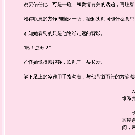
说要信任他，可是一碰上和爱情有关的话题，再理智
难得叹息的方静湖幽然一慨，抬起头询问他什么意
谁知她看到的只是他逐渐走远的背影。
“咦！是海？”
难怪她觉得风很强，吹乱了一头长发。
解下足上的凉鞋用手指勾着，与他背道而行的方静湖
爱情
维系
长期
离键
间，