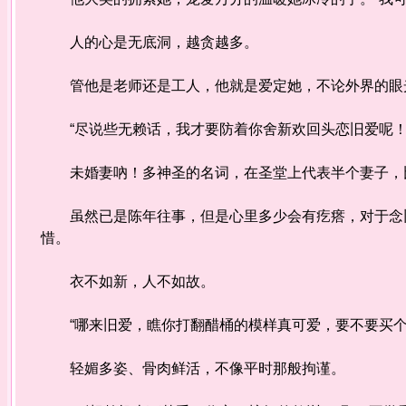
人的心是无底洞，越贪越多。
管他是老师还是工人，他就是爱定她，不论外界的眼
“尽说些无赖话，我才要防着你舍新欢回头恋旧爱呢！
未婚妻吶！多神圣的名词，在圣堂上代表半个妻子，比
虽然已是陈年往事，但是心里多少会有疙瘩，对于念旧
惜。
衣不如新，人不如故。
“哪来旧爱，瞧你打翻醋桶的模样真可爱，要不要买个
轻媚多姿、骨肉鲜活，不像平时那般拘谨。