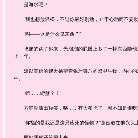
是海水吧？
“我也想放轻松，不过你最好别动，止于心动而不妄
“啊——这是什么鬼东西？”
吃痛的跳了起来，光溜溜的屁股上多了一样东西随他上
上一年。
难以置信的魏天扬望着张牙舞爪的螫甲生物，内心的悲
中。
“螃……螃蟹？！”
方静湖漾出轻笑，咯……有大餐吃了，就不知是谁吃谁
“你指的是我还是这只该死的怪物？”竟然敢在他兴头
而她居然还笑得出来。