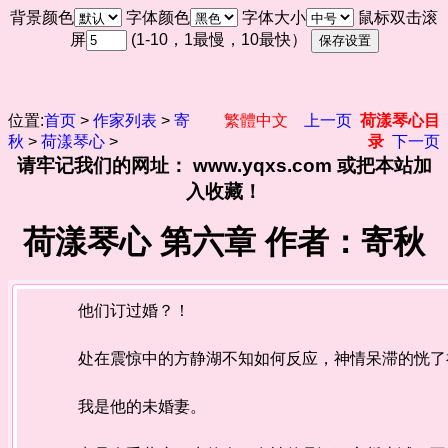
背景颜色
字体颜色
字体大小
鼠标双击滚
屏
(1-10，1最慢，10最快）
位置:
首页
>
作家列表
>
寄
繁體中文
上一页
荷漾琴心目
秋
>
荷漾琴心
>
录
下一页
请牢记我们的网址： www.yqxs.com 或把本站加
入收藏！
荷漾琴心 第六章 作者：寄秋
他们订过婚？！
处在震惊中的方静湖不知如何反应，神情呆滞的恍了
我是他的未婚妻。