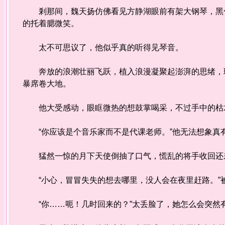
剎那间，魏天扬仿佛看见方静湖眼前有架大钢琴，黑色
的托着腮微笑。
太不可思议了，他似乎真的听得见琴音。
奔放的浪潮壮丽飞跃，植入浪漫凝聚起澎湃的思绪，理
暴席卷大地。
他大受感动，眼眶微热的想鼓掌喝采，不过手中的
“你应该是个音乐家而不是代课老师。”他无法想象真
猛然一惊的月下天使倒抽了口气，慌乱的将手收回还
“小心，冒冒失失的想去哪里，没人会在夜里赶路。”
“你……呃！几时回来的？”太丢脸了，她怎么会突