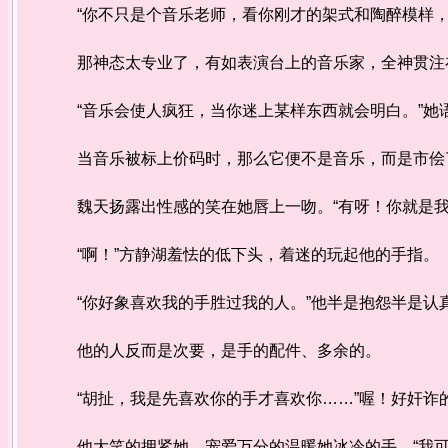
“你不只是个音乐老师，看你刚才的架式和陶醉模样，
那神态太专业了，有如表演台上的音乐家，全神贯注
“音乐会使人疯狂，当你迷上某样东西就会明白。”
当音乐被标上价码时，那么它便不是音乐，而是市
魏天扬露出性感的笑在她唇上一吻。“有呀！你就是
“啊！”方静湖羞怯的低下头，着迷的玩起他的手指
“你好象喜欢我的手胜过我的人。”他半是抱怨半是
他的人反而是次要，是手的配件、多余的。
“胡扯，我是先喜欢你的手才喜欢你……”喔！好奸诈
他大笑的拥紧她，宠爱万分的温暖她冰冷的手。“我可