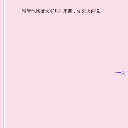
谁管他螃蟹大军几时来袭，先灭火再说。
上一页