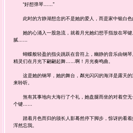
“好想弹琴……”
此时的方静湖想念的不是她的爱人，而是家中银白
她的心涌入一股急流，就着月光她幻想手指放在琴键上
腻……
蝴蝶般轻盈的指尖跳跃在音符上，幽静的音乐由钢琴上
精灵们在月光下翩翩起舞……啊！月光奏鸣曲。
这是她的钢琴，她的舞台，粼光闪闪的海洋是露天的观
来聆听。
煞有其事地向大海行了个礼，她盘腿而坐的对着空无一
个键……
踏着月色而归的颀长人影蓦然停下脚步，惊讶的看着她
浑然忘我。