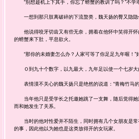
“别想趁机上下其手，你忘了螃蟹的教训了吗？”不
一想到那只肢离破碎的下流螯类，魏天扬的臀又隐隐作
他说得咬牙切齿又有些无奈，拥着在他怀中笑得开怀的
的螃蟹来下肚，平息欲火。
“那你的未婚妻怎么办？人家可等了你足足九年喔！”
Ｏ到九十个数字，以九最大，九年足以使一个七岁大
表情漠不关心的魏天扬只是绝然的说道：“青梅竹马的
当年他只是受学长之托邀她跳了一支舞，随后觉得她满
而和她发生了关系。
当时的他对性爱并不陌生，同时拥有几个女朋友是常有
的事，因此他以为她也是这类放得开的女玩家。