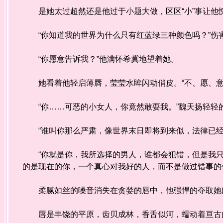
是她太过超然还是他过于小题大做，区区“小”事让他
“你知道我的世界为什么只有红蓝绿三种颜色吗？”
“你愿意告诉我？”他满怀希冀地望着她。
她看着他轻启薄唇，莹莹水眸闪动俏皮。“不、愿、
“你……可恶的小女人，你竟然敢耍我。”魏天扬轻轻
“谁叫你那么严肃，像世界末日即将到来似，法律已经
“你就是你，我所选择的男人，谁都会犯错，但是我只
的是现在的你，一个真心对我好的人，而不是做过错事
柔腻如丝的嗓音消失在贪婪的唇中，他强悍的夺取她
唇是丰饶的平原，齿贝成林，香舌似河，蠕动着亘古