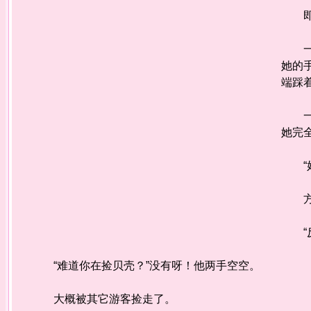
即使
一直
她的
端踩
一时
她完
“好
方静
“反
“难道你在捡贝壳？”没有呀！他两手空空。
大概被其它游客捡走了。