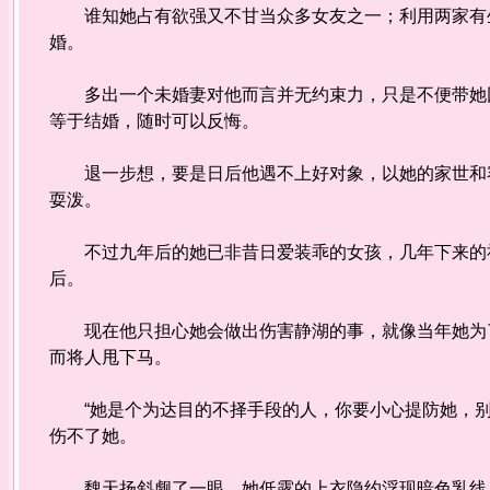
谁知她占有欲强又不甘当众多女友之一；利用两家有生
婚。
多出一个未婚妻对他而言并无约束力，只是不便带她回
等于结婚，随时可以反悔。
退一步想，要是日后他遇不上好对象，以她的家世和容
耍泼。
不过九年后的她已非昔日爱装乖的女孩，几年下来的社
后。
现在他只担心她会做出伤害静湖的事，就像当年她为了
而将人甩下马。
“她是个为达目的不择手段的人，你要小心提防她，别
伤不了她。
魏天扬斜觑了一眼，她低露的上衣隐约浮现暗色乳线