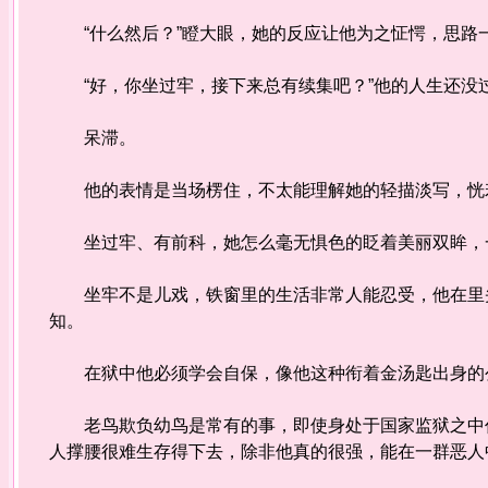
“什么然后？”瞪大眼，她的反应让他为之怔愕，思
“好，你坐过牢，接下来总有续集吧？”他的人生还没
呆滞。
他的表情是当场楞住，不太能理解她的轻描淡写，恍
坐过牢、有前科，她怎么毫无惧色的眨着美丽双眸，
坐牢不是儿戏，铁窗里的生活非常人能忍受，他在里头
知。
在狱中他必须学会自保，像他这种衔着金汤匙出身的
老鸟欺负幼鸟是常有的事，即使身处于国家监狱之中仍
人撑腰很难生存得下去，除非他真的很强，能在一群恶