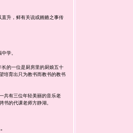
直升，鲜有关说或贿赂之事传
幸福中学。
长的一位是厨房里的厨娘五十
望培育出只为教书而教书的教书
一共有三位年轻美丽的音乐老
式聘书的代课老师方静湖。
？”