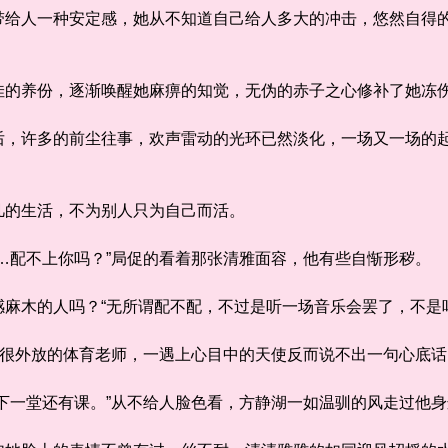
人一种安定感，她从不知道自己给人多大的冲击，悠然自得的
的养份，逐渐唤醒她麻痹的知觉，无伪的赤子之心修补了她
许多的前尘往事，欢声雷动的光环已然淡化，一场又一场的起
的生活，不为别人只为自己而活。
配不上你吗？”局促的看着那张清雅面容，他有些自惭形秽。
木的人吗？“无所谓配不配，不过是听一场音乐会罢了，不是
很外放的体育老师，一遇上心目中的天使反而说不出一句心底
一堂还有课。”从不给人脸色看，方静湖一如温驯的风走过他