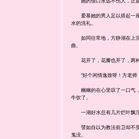
她的借口永远不伤人，正如
爱慕她的男人足以搭起一座关
水的洗礼。
如同往常地，方静湖在上完课
曲。
花开了，花瓣也开了，两种
“好个闲情逸致呀！方老师
幽幽的在心里叹了一口气，她
牛饮了。
一湖好水总有几片烂叶飘浮
譬如自以为教法前卫却不受重
鬼没。