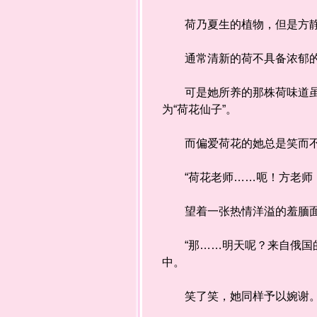
荷乃夏生的植物，但是方静
通常清新的荷不具备浓郁的
可是她所养的那株荷味道虽然
为“荷花仙子”。
而偏爱荷花的她总是笑而不
“荷花老师……呃！方老师，
望着一张热情洋溢的羞腼面孔
“那……明天呢？来自俄国的
中。
笑了笑，她同样予以婉谢。“