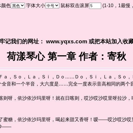
体颜色
字体大小
鼠标双击滚屏
(1-10，1最
牢记我们的网址： www.yqxs.com 或把本站加入收
荷漾琴心 第一章 作者：寄秋
ａ，Ｓｏ，Ｌａ，Ｓｉ，Ｄｏ……Ｄｏ，Ｓｉ，Ｌａ，Ｓｏ，
个全音和一个半音，大六度是……完全一度表示音高相同的两个
则呀，依沙依沙玛里呀！就在日喀则，哎沙哎沙哎里呀拉沙，
蜜糖，依沙依沙玛里呀，喝起来甜又香呀！嗳——哎沙哎沙哎
拉沙——