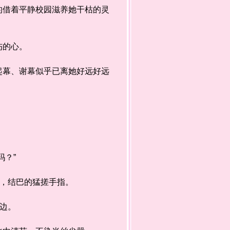
借着平静校园滋养她干枯的灵
冻伤的心。
幕、谢幕似乎已离她好远好远
吗？”
话，结巴的猛搓手指。
身边。