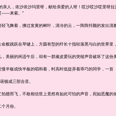
亲人，依沙依沙玛里呀，献给亲爱的人呀！哎沙哎沙哎里呀拉
哎——来索。”
飞舞着，拂过发黄的树叶，清冷的云，一阵阵抖颤的发出清脆
命般跳跃在琴键上，方圆有型的纤长十指轻落黑与白的世界里
，美丽的闲适午后，却有一群顽皮爱玩的突槌声音破坏了这
慢半板或快半板的唱和着，时高时低捉弄着乖巧的同学，一
民谣顿成三部合音。
拍翅而飞，不敢相信世上竟然有如此可怕的声音，宛如恶魔的
二个月份。