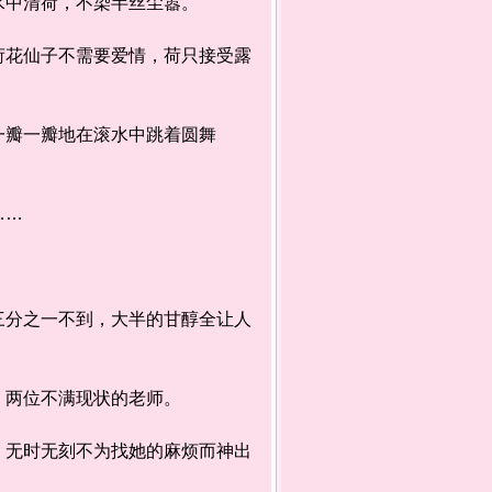
水中清荷，不染半丝尘嚣。
花仙子不需要爱情，荷只接受露
瓣一瓣地在滚水中跳着圆舞
是……
分之一不到，大半的甘醇全让人
、两位不满现状的老师。
无时无刻不为找她的麻烦而神出