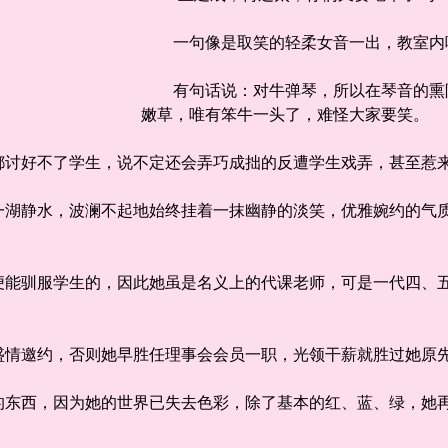
一句像是取笑的轻柔女音一出，教室
有句话说：对牛弹琴，所以在琴音的熏陶
嫩草，唯有笨牛一头了，难怪大家要笑。
讨好不了学生，说不定还会弄巧成拙的反遭学生戏弄，甚至惹
静水，波澜不起地始终挂着一抹幽静的淡笑，优雅婉约的气质
驯服学生的，因此她虽是名义上的代课老师，可是一代四、五
情邀约，否则她早胜任理事会会员一职，光领干薪就胜过她原
西，因为她的世界已失去色彩，除了基本的红、蓝、绿，她再