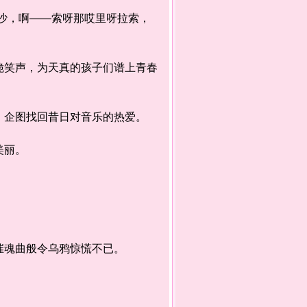
沙，啊——索呀那哎里呀拉索，
笑声，为天真的孩子们谱上青春
，企图找回昔日对音乐的热爱。
份美丽。
首
催魂曲般令乌鸦惊慌不已。