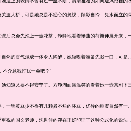
她脸上的表情不曾有过一丝不耐，清清雅雅的如同迎风招摇的
渡大桥，可是她总是不经心的忽视，顾影自怜，凭水而立的荷
后总会先泡上一壶花茶，静静地看着蜷曲的荷瓣伸展开来，一
自然的香气混成一体令人陶醉，她轻嗅着准备先啜一口，可
，不介意我打扰一会吧？”
知道又要不得安宁了。方静湖面露温笑的看着她一壶茶剩下三
，一锅黄豆少不得有几颗煮不烂的坏豆，优异的师资自然有一
视的国文老师，沈世佳的存在正好印证了这种公式化的说法，