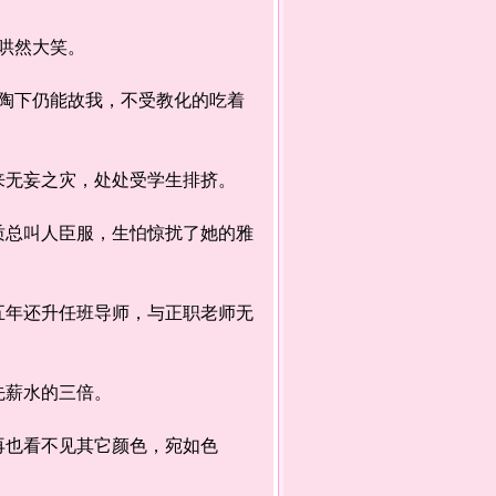
内哄然大笑。
下仍能故我，不受教化的吃着
来无妄之灾，处处受学生排挤。
总叫人臣服，生怕惊扰了她的雅
年还升任班导师，与正职老师无
先薪水的三倍。
也看不见其它颜色，宛如色