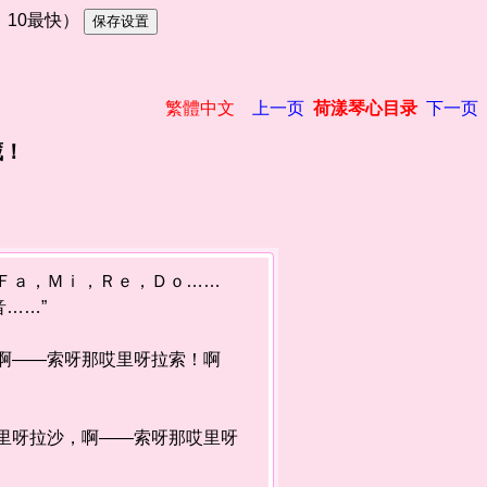
慢，10最快）
繁體中文
上一页
荷漾琴心目录
下一页
藏！
Ｆａ，Ｍｉ，Ｒｅ，Ｄｏ……
音……”
啊——索呀那哎里呀拉索！啊
里呀拉沙，啊——索呀那哎里呀