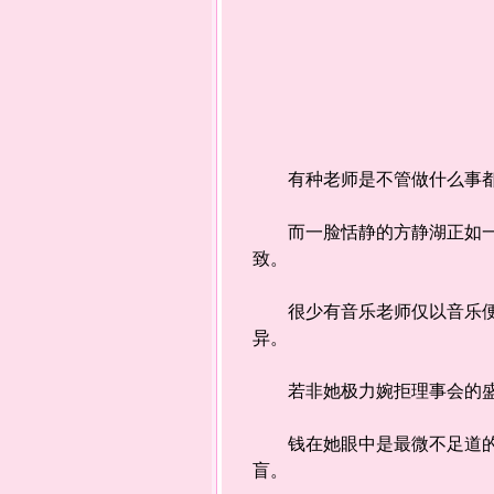
有种老师是不管做什么事都
而一脸恬静的方静湖正如一湖
致。
很少有音乐老师仅以音乐便能
异。
若非她极力婉拒理事会的盛
钱在她眼中是最微不足道的东
盲。