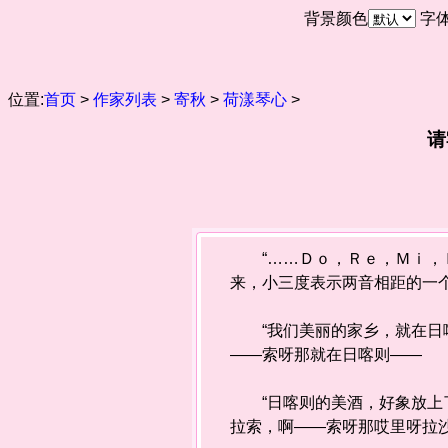
背景颜色
字
位置:
首页
>
作家列表
>
寄秋
>
荷漾琴心
>
请
“……Ｄｏ，Ｒｅ，Ｍｉ，Ｆ
来，小三度表示两音相距的一
“我们美丽的家乡，就在日喀
——索呀那就在日喀则——
“日喀则的美酒，好象放上了
拉索，啊——索呀那哎里呀