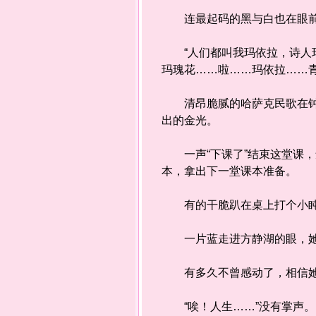
连最起码的黑与白也在眼
“人们都叫我玛依拉，诗人玛
玛瑰花……啦……玛依拉……
清昂脆腻的哈萨克民歌在钟声
出的金光。
一声“下课了”结束这堂课，
本，拿出下一堂课本准备。
有的干脆趴在桌上打个小盹
一片蓝走进方静湖的眼，她
有多久不曾感动了，相信她
“唉！人生……”没有掌声