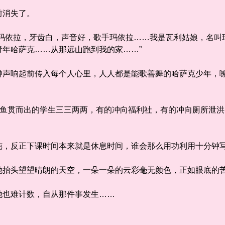
前消失了。
依拉，牙齿白，声音好，歌手玛依拉……我是瓦利姑娘，名叫
青年哈萨克……从那远山跑到我的家……”
响起前传入每个人心里，人人都是能歌善舞的哈萨克少年，嘹
鱼贯而出的学生三三两两，有的冲向福利社，有的冲向厕所泄洪
，反正下课时间本来就是休息时间，谁会那么用功利用十分钟
抬头望望晴朗的天空，一朵一朵的云彩毫无颜色，正如眼底的
也难计数，自从那件事发生……
。