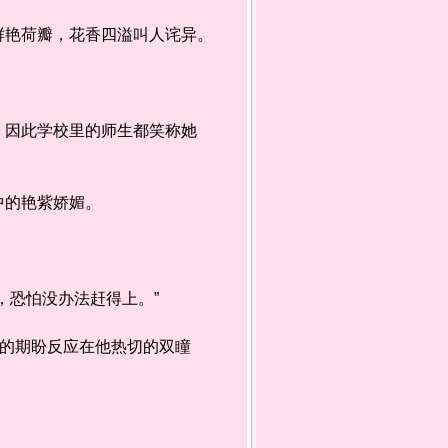
鲜艳荷瓣，花香四溢叫人诧异。
因此学校里的师生都笑称她
中的艳紫娇媚。
，恐怕没办法赶得上。”
的期盼反应在他热切的双瞳