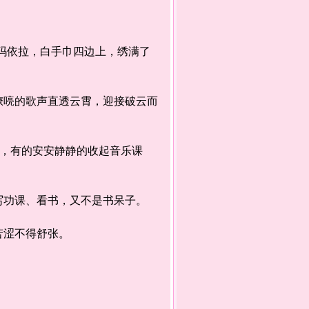
玛依拉，白手巾四边上，绣满了
喨的歌声直透云霄，迎接破云而
，有的安安静静的收起音乐课
写功课、看书，又不是书呆子。
苦涩不得舒张。