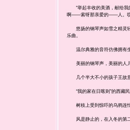
“举起丰收的美酒，献给我的
啊——索呀那亲爱的——人。
悠扬的钢琴声如雪之精灵轻轻
乐曲。
温尔典雅的音符仿佛拥有生
美丽的钢琴声，美丽的人儿
几个半大不小的孩子王故意
“我的家在日喀则”的西藏
树枝上受到惊吓的乌鸦连忙
风是静止的，在入冬的第