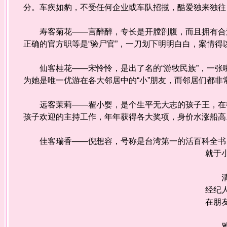
分。车疾如豹，不受任何企业或车队招揽，酷爱独来独
寿客菊花——言醉醉，专长是开膛剖腹，而且拥有合法
正确的官方职等是“验尸官”，一刀划下明明白白，案情
仙客桂花——宋怜怜，是出了名的“游牧民族”，一张嘴
为她是唯一优游在各大邻居中的“小”朋友，而邻居们都
远客茉莉——翟小婴，是个生平无大志的孩子王，在街
孩子欢迎的主持工作，年年获得各大奖项，身价水涨船
佳客瑞香——倪想容，号称是台湾第一的活百科全书，
就于
清客
经纪
在朋
雅客