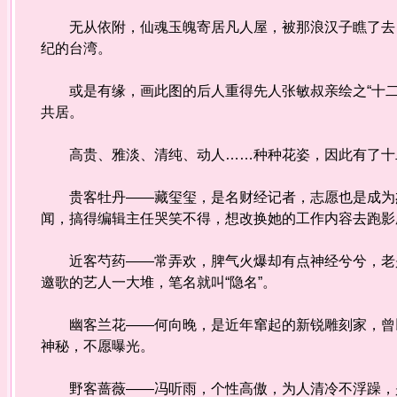
无从依附，仙魂玉魄寄居凡人屋，被那浪汉子瞧了去，
纪的台湾。
或是有缘，画此图的后人重得先人张敏叔亲绘之“十二
共居。
高贵、雅淡、清纯、动人……种种花姿，因此有了
贵客牡丹——藏玺玺，是名财经记者，志愿也是成为杰
闻，搞得编辑主任哭笑不得，想改换她的工作内容去跑
近客芍药——常弄欢，脾气火爆却有点神经兮兮，老是
邀歌的艺人一大堆，笔名就叫“隐名”。
幽客兰花——何向晚，是近年窜起的新锐雕刻家，曾以
神秘，不愿曝光。
野客蔷薇——冯听雨，个性高傲，为人清冷不浮躁，是