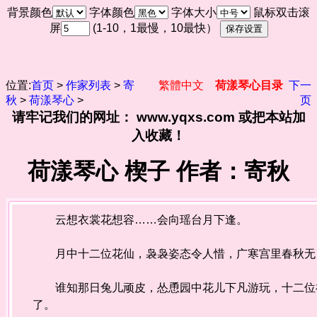
背景颜色
字体颜色
字体大小
鼠标双击滚
屏
(1-10，1最慢，10最快）
位置:
首页
>
作家列表
>
寄
繁體中文
荷漾琴心目录
下一
秋
>
荷漾琴心
>
页
请牢记我们的网址： www.yqxs.com 或把本站加
入收藏！
荷漾琴心 楔子 作者：寄秋
云想衣裳花想容……会向瑶台月下逢。
月中十二位花仙，袅袅姿态令人惜，广寒宫里春秋
谁知那日兔儿顽皮，怂恿园中花儿下凡游玩，十二位神
了。