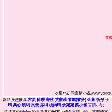
荷
欢迎您访问言情小说www.yqxx
网站强烈推荐:
古灵
简璎
寄秋
艾蜜莉
黎孅(黎奷)
金萱
忻彤
于
晴
典心
凯琍
夙云
席绢
楼雨晴
余宛宛
蔡小雀
言情小说
荷漾琴心楔子已经更新并由网友上传至言情小说、本书的文