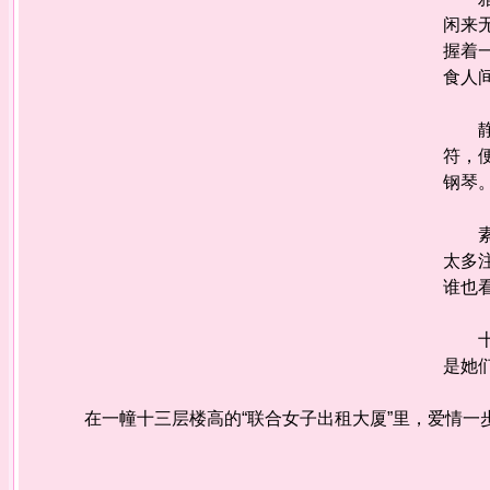
闲来
握着
食人
静客
符，
钢琴
素客
太多
谁也
十二
是她
在一幢十三层楼高的“联合女子出租大厦”里，爱情