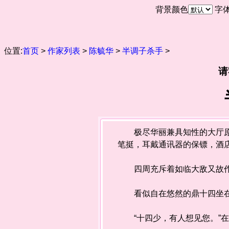
背景颜色
字
位置:
首页
>
作家列表
>
陈毓华
>
半调子杀手
>
请
极尽华丽兼具知性的大厅原来
笔挺，耳戴通讯器的保镖，酒
四周充斥着如临大敌又故作
看似自在悠然的鼎十四坐在
“十四少，有人想见您。”在