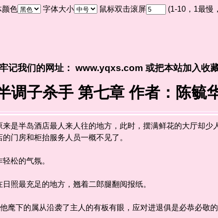
体颜色
字体大小
鼠标双击滚屏
(1-10，1最
牢记我们的网址： www.yqxs.com 或把本站加入收
半调子杀手 第七章 作者：陈毓
是半岛酒店最人来人往的地方，此时，摆满鲜花的大厅却少人
店的门房和柜抬服务人员一概不见了。
轻松的气氛。
日照最充足的地方，翘着二郎腿翻阅报纸。
他麾下的属从沿袭了主人的有板有眼，应对进退俱是必恭必敬的