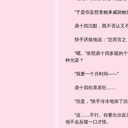
“于是你妄想拿她来威胁她背
鼎十四沉默，既不否认又不
快手厌烦地说：“总而言之，
“嗯。”依照鼎十四多疑的个
种允诺？
“我要一个月时间——”
鼎十四欣喜若狂……
“但是，”快手冷冷地加了但
“这……不行。你要出尔反尔
他不会反噬一口才怪。