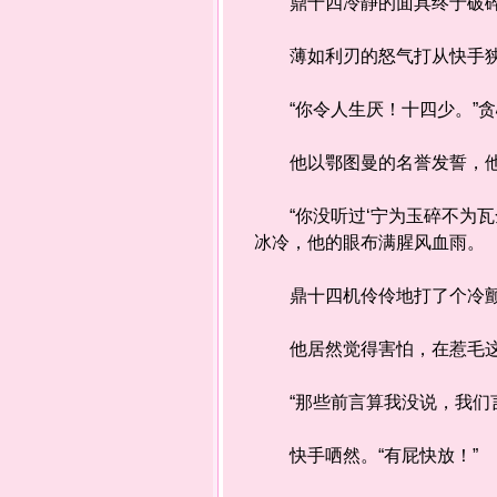
鼎十四冷静的面具终于破碎！
薄如利刃的怒气打从快手狭
“你令人生厌！十四少。”贪
他以鄂图曼的名誉发誓，他
“你没听过‘宁为玉碎不为瓦
冰冷，他的眼布满腥风血雨。
鼎十四机伶伶地打了个冷
他居然觉得害怕，在惹毛这
“那些前言算我没说，我们言
快手哂然。“有屁快放！”