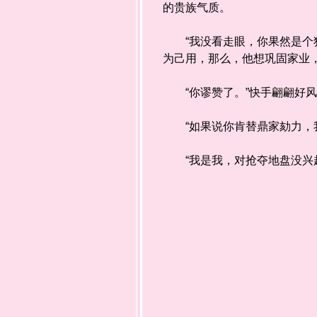
的贵族气质。
“我没看走眼，你果然是个狠
为己用，那么，他想巩固家业
“你谬赞了。”快手翩翩好风
“如果说你肯替鼎家劾力，我
“我是我，对抢夺地盘没兴趣