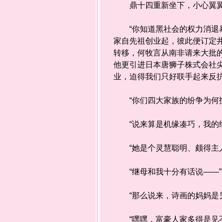
鼎十四重新坐下，小心翼翼
“你知道黑社会的权力消退暴
家自先祖创业起，彼此便订定
转移，何牧言从南非请来大批
他更引进日本唐狮子株式会社
业，迫得我们只好联手起来反抗
“你们四大家族的纷争为何扯
“说来算是机缘凑巧，我的继
“她是个灵慧聪明、颇得主人
“继母和我十分有话说——”
“那么说来，诗画的妈妈是另
“嘿嘿，富豪人家多得是见不