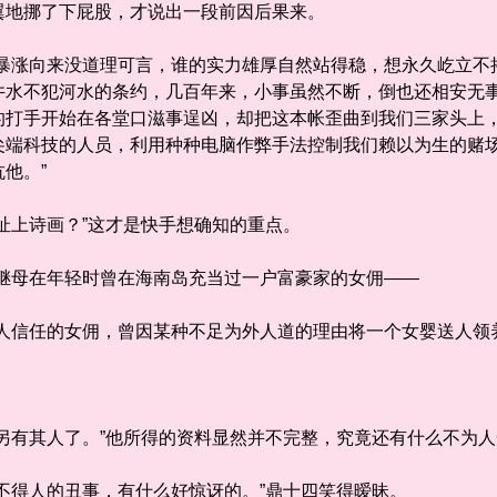
地挪了下屁股，才说出一段前因后果来。
涨向来没道理可言，谁的实力雄厚自然站得稳，想永久屹立不
井水不犯河水的条约，几百年来，小事虽然不断，倒也还相安无
的打手开始在各堂口滋事逞凶，却把这本帐歪曲到我们三家头上
尖端科技的人员，利用种种电脑作弊手法控制我们赖以为生的赌
他。”
上诗画？”这才是快手想确知的重点。
母在年轻时曾在海南岛充当过一户富豪家的女佣——
信任的女佣，曾因某种不足为外人道的理由将一个女婴送人领
有其人了。”他所得的资料显然并不完整，究竟还有什么不为人
得人的丑事，有什么好惊讶的。”鼎十四笑得暧昧。