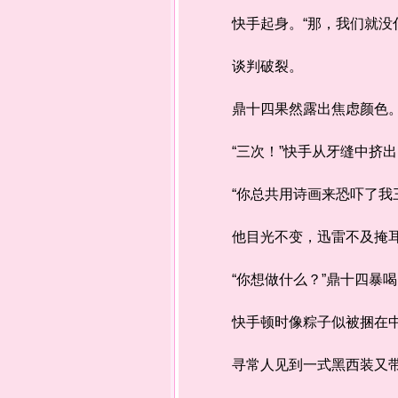
快手起身。“那，我们就没什
谈判破裂。
鼎十四果然露出焦虑颜色。“
“三次！”快手从牙缝中挤出
“你总共用诗画来恐吓了我三
他目光不变，迅雷不及掩耳
“你想做什么？”鼎十四暴喝
快手顿时像粽子似被捆在
寻常人见到一式黑西装又带重