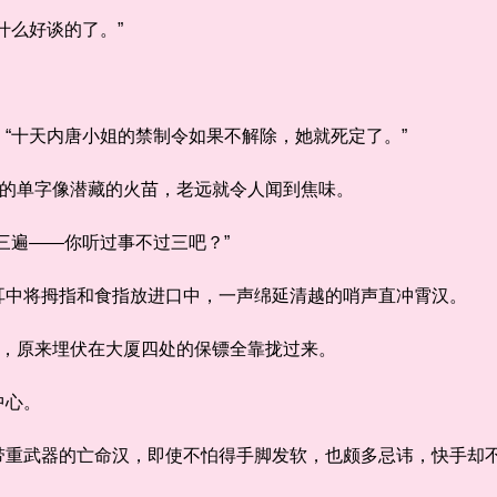
么好谈的了。”
十天内唐小姐的禁制令如果不解除，她就死定了。”
的单字像潜藏的火苗，老远就令人闻到焦味。
遍——你听过事不过三吧？”
中将拇指和食指放进口中，一声绵延清越的哨声直冲霄汉。
，原来埋伏在大厦四处的保镖全靠拢过来。
中心。
武器的亡命汉，即使不怕得手脚发软，也颇多忌讳，快手却