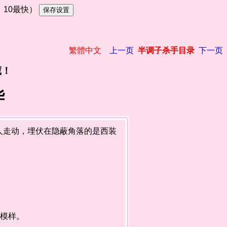
慢，10最快）
繁體中文
上一页
半调子杀手目录
下一页
藏！
华
走动，埋伏在隐蔽角落的是西装
模样。