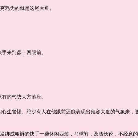
穷耗为的就是这尾大鱼。
手来到鼎十四眼前。
有的气势大方落座。
生警惕。绝少有人在他跟前还能表现出雍容大度的气象来，更
发绑成粗辫的快手一袭休闲西装，马球裤，及膝长靴，不经意的