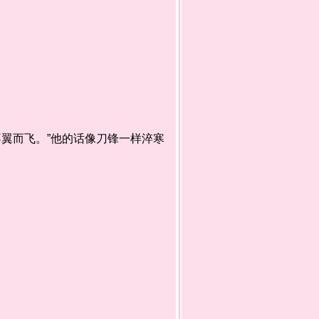
”
翼而飞。”他的话像刀锋一样淬寒