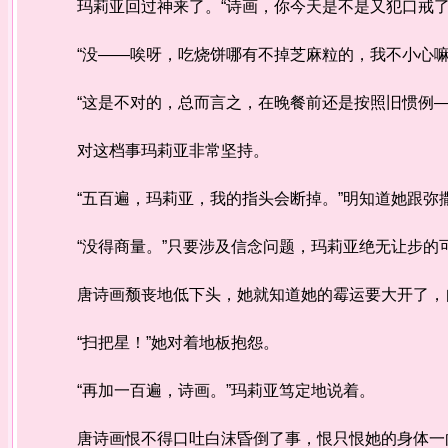
玛莉亚回过神来了。“诗画，你今天是不是又犯口戒了
“没——唉呀，吃烧饼哪有不掉芝麻粒的，我不小心嘛
“这是不对的，总而言之，在晚餐前还是按照旧惯例—
对这档事玛莉亚非常坚持。
“五百遍，玛莉亚，我的指头会断掉。”明知道她跟弥
“没得商量。”只要涉及信念问题，玛莉亚绝无让步的
唐诗画颓丧地低下头，她就知道她的霉运要大开了，自
“扫把星！”她对着地板抱怨。
“再加一百遍，诗画。”玛莉亚笃定地说着。
唐诗画恨不得口吐白沫昏倒了事，恨只恨她的身体一向