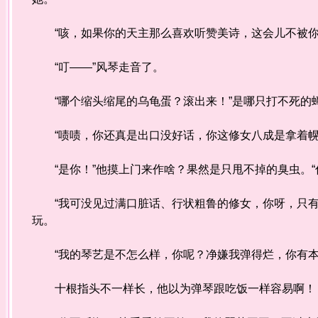
“咳，如果你的天主那么喜欢听赞美诗，这会儿不被你
“叮——”风琴走音了。
“哪个缩头缩尾的乌龟蛋？滚出来！”是哪只打不死的
“啧啧，你还真是出口没好话，你这修女八成是拿着幌
“是你！”他摸上门来作啥？果然是只甩不掉的臭虫。“
“我可没见过满口脏话、行状粗鲁的修女，你呀，只有
玩。
“我的琴艺是不怎么样，你呢？净嫌我弹得烂，你有本
十根指头不一样长，他以为弹琴跟吃饭一样容易啊！