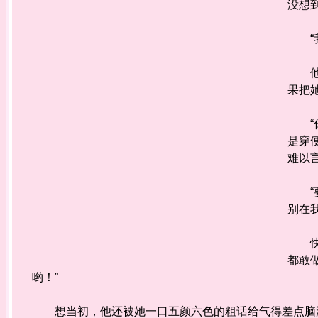
没想
“我
他一
果把
“你
是穿
难以
“要
别在
快手
都敢
哟！”
想当初，他还被她一口五颜六色的粗话给气得差点脑溢