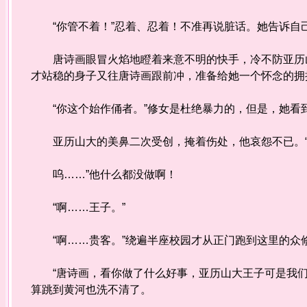
“你管不着！”忍着、忍着！不准再说脏话。她告诉自
唐诗画眼冒火焰地瞪着来意不明的快手，冷不防亚历山
才站稳的身子又往唐诗画跟前冲，准备给她一个怀念的拥
“你这个始作俑者。”修女是杜绝暴力的，但是，她看
亚历山大的美鼻二次受创，掩着伤处，他哀怨不已。“
呜……”他什么都没做啊！
“啊……王子。”
“啊……贵客。”绕遍半座校园才从正门跑到这里的众
“唐诗画，看你做了什么好事，亚历山大王子可是我们学
算跳到黄河也洗不清了。