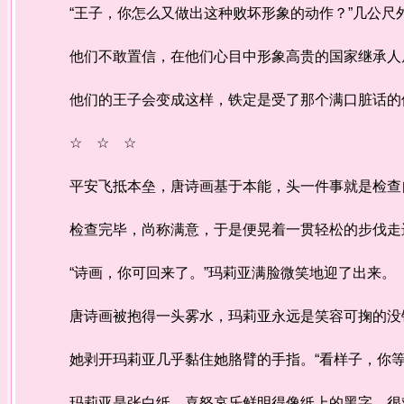
“王子，你怎么又做出这种败坏形象的动作？”几公尺
他们不敢置信，在他们心目中形象高贵的国家继承人
他们的王子会变成这样，铁定是受了那个满口脏话的
☆ ☆ ☆
平安飞抵本垒，唐诗画基于本能，头一件事就是检查
检查完毕，尚称满意，于是便晃着一贯轻松的步伐走
“诗画，你可回来了。”玛莉亚满脸微笑地迎了出来。
唐诗画被抱得一头雾水，玛莉亚永远是笑容可掬的没错
她剥开玛莉亚几乎黏住她胳臂的手指。“看样子，你等
玛莉亚是张白纸，喜怒哀乐鲜明得像纸上的黑字，很