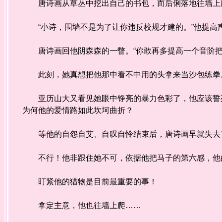
唐诗画从草丛中挖出自己的书包，而后俐落地往墙上爬
“小诗，围墙不是为了让你违反校规才建的。”他提高
唐诗画回他阴森森的一瞥。“你敢再多提高一个音阶把修
此刻，她真想把他那中看不中用的头拿来当沙包练拳
亚历山大又看见她眼中铮亮的暴力色彩了，他应该誓死
为何他的爱情路如此坎坷曲折？
等他的自怨自艾、自叹自怜结束后，唐诗画早就失去
不行！他非跟住她不可，依据他把马子的第六感，他的
盯紧他的猎物是目前最重要的事！
拿定主意，他也往墙上爬……