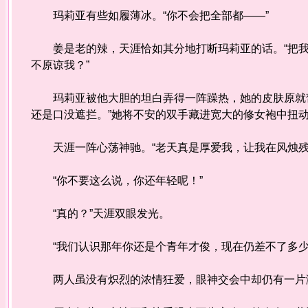
玛莉亚有些如履薄冰。“你不会把全部都——”
姜是老的辣，天涯恰如其分地打断玛莉亚的话。“把我
不原谅我？”
玛莉亚被他大胆的坦白弄得一阵躁热，她的皮肤原就皙
还是口没遮拦。”她将不安的双手藏进宽大的修女袍中扭
天涯一阵心荡神驰。“老天真是厚爱我，让我在风烛残
“你不要这么说，你还年轻呢！”
“真的？”天涯双眼发光。
“我们认识那年你还是个青年才俊，现在仍差不了多少
两人虽没有炽烈的浓情狂爱，眼神交会中却仍有一片