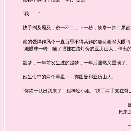
“我——”
快手剑及履及，说一不二，下一秒，铁拳一挥二果然
他的强悍作风令一直百思不得其解的唐诗画瞪大眼睛，
——”她眼珠一转，瞄了眼挂在路灯旁的亚历山大，伸出的
噩梦，一年前发生过的噩梦，一年后居然又重演了。
她生命中的两个霉星——鄂图曼和亚历山大。
“你终于认出我来了，粗神经小姐。”快手两手支在臀
唐诗
原来
一年