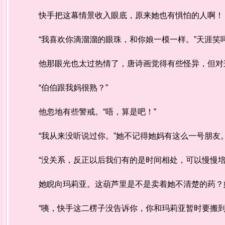
快手把这幕情景收入眼底，原来她也有惧怕的人啊！
“我喜欢你滴溜溜的眼珠，和你娘一模一样。”天涯笑
他那眼光也太过热情了，唐诗画觉得有些怪异，但对这
“伯伯跟我妈很熟？”
他忽地有些警戒。“唔，算是吧！”
“我从来没听说过你。”她不记得她妈有这么一号朋友
“没关系，反正以后我们有的是时间相处，可以慢慢培
她睨向玛莉亚。这葫芦里是不是卖着她不清楚的药？她
“咦，快手这二楞子没告诉你，你和玛莉亚暂时要搬到