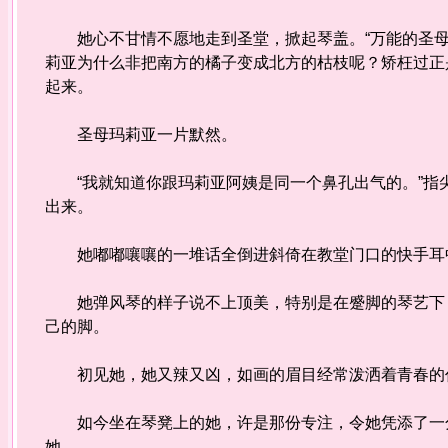
她心不甘情不愿地走到圣堂，掀起琴盖。“万能的圣母
莉亚为什么非把南方的橘子变成北方的枯枝呢？矫枉过正
起来。
圣母玛莉亚一片默然。
“我就知道你跟玛莉亚阿姨是同一个鼻孔出气的。”指
出来。
她嘟嘟嚷嚷的一堆话全倒进斜倚在教堂门口的快手耳
她弹风琴的样子说不上顶美，特别是在蹙脚的琴艺下，
己的脚。
初见她，她又辣又凶，如画的眉目经常泼洒着青春的任
如今坐在琴凳上的她，许是那份专注，令她凭添了一分
她。