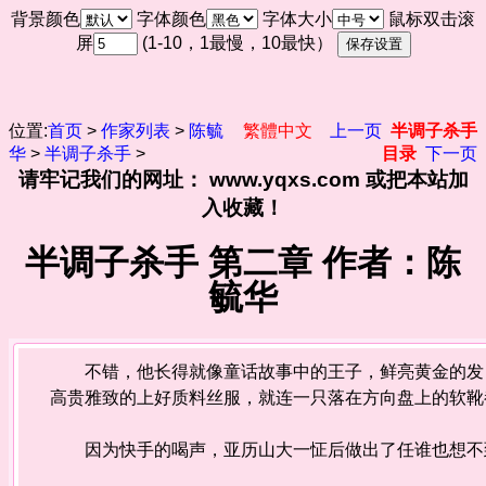
背景颜色
字体颜色
字体大小
鼠标双击滚
屏
(1-10，1最慢，10最快）
位置:
首页
>
作家列表
>
陈毓
繁體中文
上一页
半调子杀手
华
>
半调子杀手
>
目录
下一页
请牢记我们的网址： www.yqxs.com 或把本站加
入收藏！
半调子杀手 第二章 作者：陈
毓华
不错，他长得就像童话故事中的王子，鲜亮黄金的发，
高贵雅致的上好质料丝服，就连一只落在方向盘上的软靴
因为快手的喝声，亚历山大一怔后做出了任谁也想不到