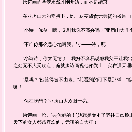
唐诗画的圣梦果然才刚开始，而不是结束。
在亚历山大的坚持下，她一跃变成责无旁贷的校园向
“小诗，你别走嘛，见到我你不高兴吗？”亚历山大几
“不准你那么恶心地叫我。”小——诗，呃！
“小诗诗，你太无情了，我好不容易说服我父王让我出
之处无不大受欢迎，偏就唐诗画视他如粪土，实在没天理
“是吗？”她笑得挺不由衷。“我看到的可不是那样。”
嘛！
“你在吃醋？”亚历山大双眼一亮。
唐诗画一呛。“去你妈的！”她就是受不了老往自己脸
天下的女人都该喜欢他，无聊的自大狂！