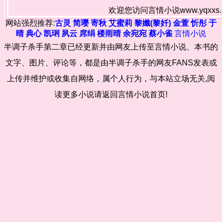
欢迎您访问言情小说www.yqxx
网站强烈推荐:
古灵
简璎
寄秋
艾蜜莉
黎孅(黎奷)
金萱
忻彤
于
晴
典心
凯琍
夙云
席绢
楼雨晴
余宛宛
蔡小雀
言情小说
半调子杀手第二章已经更新并由网友上传至言情小说、本书的
文字、图片、评论等，都是由半调子杀手的网友FANS发表或
上传并维护或收集自网络，属个人行为，与本站立场无关,阅
读更多小说请返回言情小说首页!