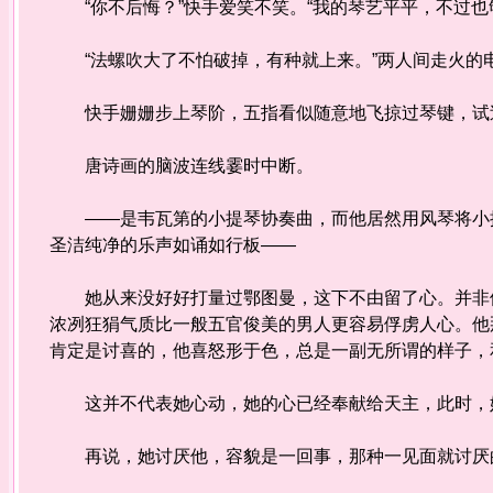
“你不后悔？”快手爱笑不笑。“我的琴艺平平，不过也
“法螺吹大了不怕破掉，有种就上来。”两人间走火的
快手姗姗步上琴阶，五指看似随意地飞掠过琴键，试过
唐诗画的脑波连线霎时中断。
——是韦瓦第的小提琴协奏曲，而他居然用风琴将小提
圣洁纯净的乐声如诵如行板——
她从来没好好打量过鄂图曼，这下不由留了心。并非他
浓冽狂狷气质比一般五官俊美的男人更容易俘虏人心。他
肯定是讨喜的，他喜怒形于色，总是一副无所谓的样子，
这并不代表她心动，她的心已经奉献给天主，此时，她
再说，她讨厌他，容貌是一回事，那种一见面就讨厌的