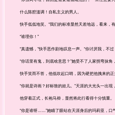
什么陈腔滥调！自私主义的男人。
快手低低地笑。“我们的标准显然天差地远，看来，有
“谁理你！”
“真遗憾，”快手恶作剧地叹息一声。“你讨厌我，不过
“你话里有鬼，到底啥意思？”她受不了人家拐弯抹角
快手笑而不答，他低吹起口哨，因为硬把他拽来的正
“你就是诗画？好标致的娃儿。”天涯的大光头一出现
他穿着正式，长袍马褂，显然将此行看得十分慎重。
“你是谁呀……”她瞄了眼站在天涯身后的玛莉亚，口气