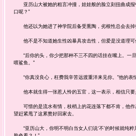
亚历山大被她的粗言冲撞，娃娃般的脸立刻扭曲成报销
口呢？”
他还以为她进了神学院后备受熏陶，劣根性总会去掉
他不是不知道她生性凶暴具攻击性，但爱是没道理可
“后你的头，你少把那种不三不四的话挂在嘴上。一旦
喂鲨鱼。”
“你真没良心，枉费我辛苦远渡重洋来见你。”他的表
他本就生得一张惹人怜的五官，这一表示，相信只要
可惜的是流水有情，枝梢上的花连落下都不肯，他作态
望赶紧甩了这累赘好回家去。
“亚历山大，你明不明白当女人们说‘不’的时候就纯粹
脸色看？！”