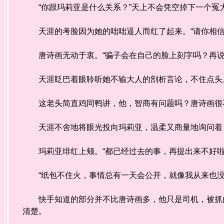
“你跟玛莉亚是什么关系？”天上不会凭空掉下一个冤大
天涯的考脸因为她的咄咄逼人而红了起来。“请你相信
唐诗画无动于衷。“骗子会在自己的脸上刻字吗？再说
天涯眨巴着眼聆听她不输大人的剖析言论，不住点头。
这老头简直鸡同鸭讲，他，智商有问题吗？唐诗画很
天涯不舍地将眼光投向玛莉亚，温柔又商量地询问着：
玛莉亚绯红上颊。“都已经过去的事，再提出来不好啦
“纸包不住火，事情总有一天会公开，就像我从来也没
快手知道的部分并不比唐诗画多，他只是司机，被抓的
清楚。