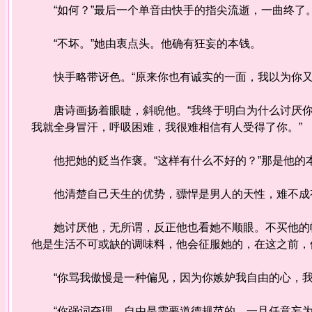
“如何？”最后一个单音由快手的指尖流逝，一曲终了
“不坏。”她由衷点头。他确有狂妄的本钱。
快手略带讶色。“原来你也有诚实的一面，我以为你又
唐诗画扬着眼睫，斜睨他。“我终于明白为什么讨厌你了
我就全身冒汗，呼吸困难，我很难相信有人受得了你。”
他把她的贬当作褒。“这样有什么不好的？”那是他的
他清楚自己天生的优势，骠悍是男人的天性，难不成
她讨厌他，无所谓，反正他也看她不顺眼。不买他的帐
他是生活不可或缺的调味料，他会征服她的，在这之前，
“你骂我傲慢是一种偏见，因为你嫉妒我自由的心，我
“你强词夺理，自由是需要道德规范的，一旦任意妄为