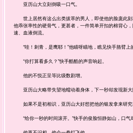
亚历山大立刻倒吸一口气。
世上居然有这么出类拔萃的男人，即使他的脸庞此刻布
他乖张率性的硬骨气，更甚者，一件简单开扣的棉背心，
速、血液倒流。
“哇！刺青，是鹰耶！”他瞄呀瞄地，瞧见快手胳臂上
“你打算看多久？”快手酷酷的声音响起。
他的不悦正呈等比级数剧增。
亚历山大略带失望地蠕动着身体，下一秒却发现新大陆
如果不是初相识，亚历山大好想把他的银发拿来研究
“给你一秒的时间滚开。”快手的俊脸恒静如山，口气
他再不识相，他会一拳打飞他。