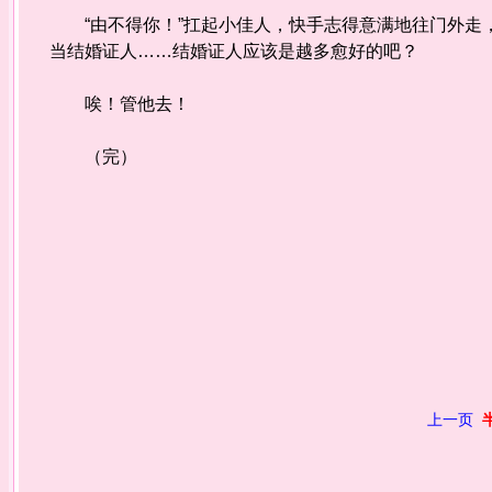
“由不得你！”扛起小佳人，快手志得意满地往门外走
当结婚证人……结婚证人应该是越多愈好的吧？
唉！管他去！
（完）
上一页