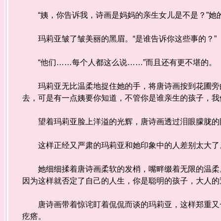
“姨，你告诉我，诗画是妈妈的亲生女儿是不是？”她
玛莉亚皱了皱美丽的黑眉。“是谁告诉你这些事的？”
“他们……每个人都这么说……”而且还有更不堪的。
玛莉亚无比温柔地捉住她的手，将唐诗画按到花圃旁的
去，可是有一点姨要你知道，不管你是谁亲生的孩子，我
望着玛莉亚脸上洋溢的光辉，唐诗画透过泪眼朦胧的
这样正经又严肃的玛莉亚和她印象中的人差别太大了
她细细揉着唐诗画柔软的发梢，嘴畔缀着无限的温柔。
因为这样就否定了自己的人生，你是聪明的孩子，大人的
唐诗画带着惊诧盯着侃侃而谈的玛莉亚，这样郑重又一
疙瘩。