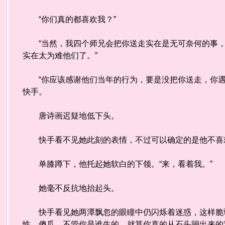
“你们真的都喜欢我？”
“当然，我四个师兄会把你送走实在是无可奈何的事，
实在太为难他们了。”
“你应该感谢他们当年的行为，要是没把你送走，你遇
快手。
唐诗画迟疑地低下头。
快手看不见她此刻的表情，不过可以确定的是他不喜
单膝蹲下，他托起她软白的下领。“来，看着我。”
她毫不反抗地抬起头。
快手看见她两潭飘忽的眼瞳中仍闪烁着迷惑，这样脆弱
性。傻瓜，不管你是谁生的，就算你真的从石头蹦出来的