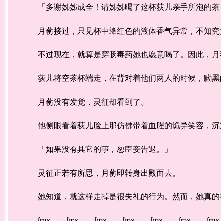
「多谢姊姊成全！请姊姊暍了这杯荻儿亲手所泡的茶
月蘅接过，只见杯中绛红色的液体香气异常，不知究
不过现在，就算是穿肠毒药她也愿意喝了。因此，月
荻儿将空茶杯端走，在背对着他们两人的时候，黝黑
月蘅没有发觉，灵征却看到了。
他侧眼看着荻儿脸上那仿佛带着血腥的诡异笑容，沉
「如果没有其它的事，恕臣妾告退。」
灵征正若有所思，月蘅即转身出殿而去。
她知道，就这样走掉是很失礼的行为。然而，她真的很
fmx fmx fmx fmx fmx fmx fmx