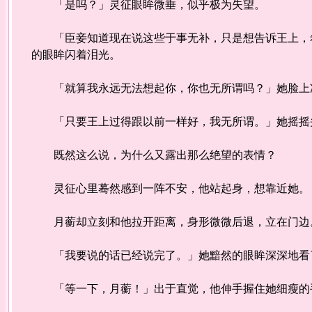
「是吗？」灵征眼眸微垂，似乎极为失望。
「臣妾知道现在说这些于事无补，只是想告诉王上，希
的眼眸闪着泪光。
「就算我永远无法想起你，你也无所谓吗？」她脸上
「只要王上过得跟以前一样好，我无所谓。」她摇摇头
既然这么说，为什么又露出那么绝望的表情？
灵征心里蓦然感到一阵不安，他站起身，想靠近她。
月蘅却立刻和他拉开距离，身形微微后退，立在门边
「我要说的话已经说完了。」她黯然的眼眸深深地看
「等一下，月蘅！」出于直觉，他伸手握住她细瘦的