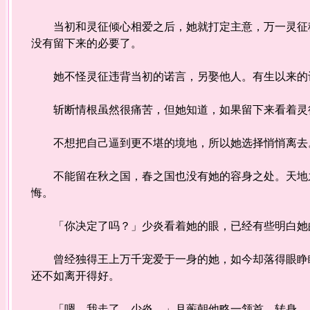
当初和灵征倾心相爱之后，她就打定主意，万一灵征移
没有留下来的必要了。
她不怪灵征违背当初的诺言，另娶他人。有生以来的记
斩断情根虽然很痛苦，但她知道，如果留下来看着灵
不想把自己逼到更不堪的境地，所以她选择悄悄离去
不能留在秋之国，春之国也没有她的容身之处。天地之
悔。
「你决定了吗？」少炎看着她的眼，已经有些明白她
曾经独得王上万千宠爱于一身的她，如今却落得眼睁睁
还不如离开得好。
「嗯。我走了，少炎。」月蘅朝他略一颔首，转身。