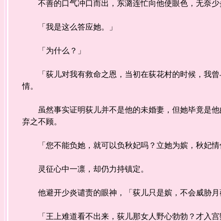
不善的口气冲口而出，东潞连忙向他使眼色，无奈少
「我是这么答应她。」
「为什么？」
「荻儿对我有救命之恩，当初在荻花村的时候，我曾与
情。
虽然事实证明荻儿并不是他的未婚妻，但她毕竟是他的
弃之不顾。
「您不能负她，就可以负秋妃吗？立她为嫔，秋妃情
灵征心中一凛，却仍力持镇定。
他避开少炎谴责的眼神，「荻儿只是嫔，不会威胁月
「王上难道看不出来，荻儿那女人野心勃勃？才入宫数