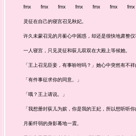
fmx fmx fmx fmx fmx fmx fmx
灵征在自己的寝宫召见秋妃。
许久未蒙召见的月蘅心中困惑，却还是很快地肃整仪
一人寝宫，只见灵征和荻儿双双在大殿上等候她。
「王上召见臣妾，有事吩咐吗？」她心中突然有不祥
「有件事征求你的同意。」
「哦？王上请说。」
「我想册封荻儿为嫔，你是我的王妃，所以想听听你
月蘅纤弱的身影蓦地一震。