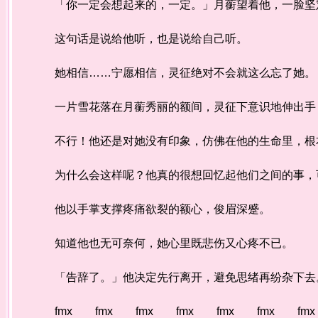
「你一定会想起来的，一定。」月蘅望着他，一脸坚
这句话是说给他听，也是说给自己听。
她相信……宁愿相信，灵征绝对不会就这么忘了她。
一片雪花落在月蘅秀丽的额间，灵征下意识地伸出手，
不行！他还是对她没有印象，仿佛在他的生命里，根
为什么会这样呢？他真的很想回忆起他们之间的事，
他以手掌支撑疼痛欲裂的额心，俊眉深蹙。
知道他也无可奈何，她心里既悲伤又心疼不已。
「告辞了。」他决定先行离开，避免思绪再纷杂下去
fmx fmx fmx fmx fmx fmx fmx