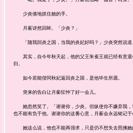
少炎倏地抓住她的手。
月蘅讶然回眸。「少炎？」
「随我回炎之国，当我的炎妃好吗？」少炎突然说道
其实，自今年秋天起，他的父王朱雀王就已经有意退位
归。
如今若能偕同秋妃返回炎之国，是他毕生所愿。
突来的告白让月蘅怔忡了好一会儿。
她忽然笑了。「谢谢你，少炎。但纵使你不嫌弃我，我
也不能有负于他。谢谢你的这番心意，月蘅会永远铭记于
她这么说，他也不能再强求，只是仍不想失去照拂她