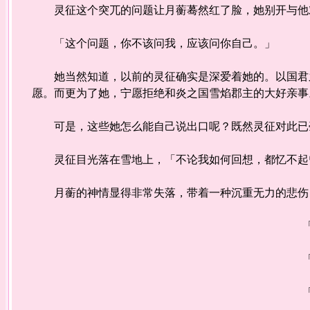
灵征这个突兀的问题让月蘅蓦然红了脸，她别开与他
「这个问题，你不该问我，应该问你自己。」
她当然知道，以前的灵征确实是深爱着她的。以国君之
愿。而更为了她，宁愿拒绝和炎之国雪焰郡主的大好亲事
可是，这些她怎么能自己说出口呢？既然灵征对此已
灵征目光落在雪地上，「不论我如何回想，都忆不起曾
月蘅的神情显得非常失落，带着一种沉重无力的悲伤，
「要
「要
「你