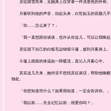
灵征踏雪而来，见她身上仅穿著一件淡墨色的外褂。
月蘅听到他的声音，抬起头来，白皙如玉的容颜几乎
「你……怎么来了？」
「我一直想跟你谈谈，也许从你这儿，可以让我唤起
灵征脱下自己的白狐毛边锦缎斗篷，披到月蘅身上。
斗篷上残留的体温如一阵暖流，直沁入月蘅心中。
其实这几天来，她何尝不想找灵征谈话，帮助他唤醒回
独处。
「你想知道些什么？如果我知道，一定会告诉你。」
「我以前……失去记忆以前，很爱你吗？」