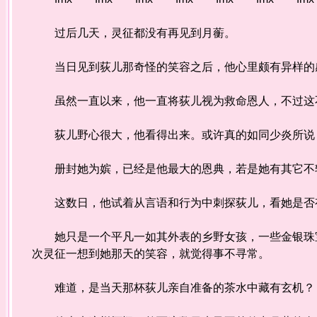
过后几天，灵征都没有再见到月蘅。
当日见到荻儿那奇怪的笑容之后，他心里颇有异样的感
虽然一直以来，他一直将荻儿视为救命恩人，不过这
荻儿野心很大，他看得出来。或许真的如同少炎所说，
册封她为嫔，已经是他最大的恩典，若是她有其它不轨
这数日，他试着从言语和行为中刺探荻儿，看她是否
她只是一个平凡一如其外表的乡野女孩，一些金银珠宝
次灵征一想到她那天的笑容，就觉得事不寻常。
难道，是当天那杯荻儿亲自准备的茶水中藏有玄机？