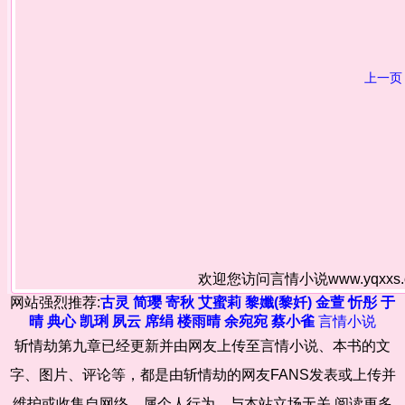
上一页
欢迎您访问言情小说www.yqxx
网站强烈推荐:
古灵
简璎
寄秋
艾蜜莉
黎孅(黎奷)
金萱
忻彤
于
晴
典心
凯琍
夙云
席绢
楼雨晴
余宛宛
蔡小雀
言情小说
斩情劫第九章已经更新并由网友上传至言情小说、本书的文
字、图片、评论等，都是由斩情劫的网友FANS发表或上传并
维护或收集自网络，属个人行为，与本站立场无关,阅读更多