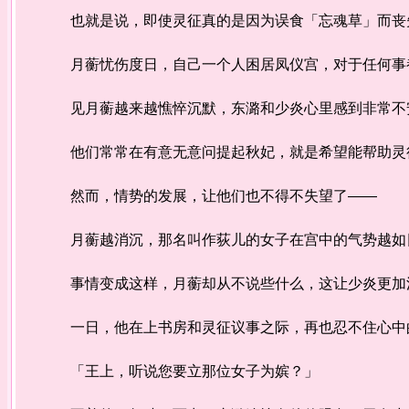
也就是说，即使灵征真的是因为误食「忘魂草」而丧失
月蘅忧伤度日，自己一个人困居凤仪宫，对于任何事都
见月蘅越来越憔悴沉默，东潞和少炎心里感到非常不安
他们常常在有意无意问提起秋妃，就是希望能帮助灵
然而，情势的发展，让他们也不得不失望了——
月蘅越消沉，那名叫作荻儿的女子在宫中的气势越如日
事情变成这样，月蘅却从不说些什么，这让少炎更加
一日，他在上书房和灵征议事之际，再也忍不住心中
「王上，听说您要立那位女子为嫔？」