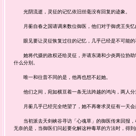
光阴流逝，灵征的记忆依旧丝毫没有回复的迹象。
月蘅自春之国请调来数位御医，他们对于御虎王失忆
眼见要让灵征恢复过往的记忆，几乎已经是不可能的
她将代摄的政权还给灵征，并请东潞和少炎两位协助辅
什么分别。
唯一和往昔不同的是，他再也想不起她。
他们之间，宛如横亘着一条无法跨越的鸿沟，两人分别
月蘅几乎已经完全绝望了，她不再奢求灵征有一天会想
当初派去天剑峡谷寻访「心魂草」的御医传来回报，根
无奈的是，当御医们问起要化解这种毒草的方法时，得到