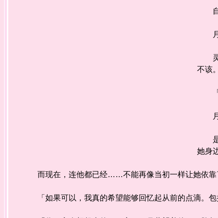
自从
月蘅
灵征
不该
「你
月蘅
是的
她身
而现在，连他都已经……不能再像当初一样让她依靠
「如果可以，我真的希望能够回忆起从前的点滴。包