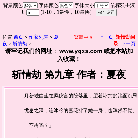
背景颜色
字体颜色
字体大小
鼠标双击滚
屏
(1-10，1最慢，10最快）
位置:
首页
>
作家列表
>
夏
繁體中文
上一页
斩情劫目
夜
>
斩情劫
>
录
下一页
请牢记我们的网址： www.yqxs.com 或把本站加
入收藏！
斩情劫 第九章 作者：夏夜
月蘅独自坐在凤仪宫的院落里，望着冰封的池面沉思
忧思之深，连冰冷的雪花拂了她一身，也浑然不觉。
「不冷吗？」