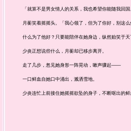
「就算不是男女情人的关系，我也希望你能随我回国。
月蘅笑着摇摇头。「我心领了，但为了你好，别这么
什么为了他好？只要能陪伴在她身边，纵然贻笑于天
少炎正想说些什么，月蘅却已移步离开。
走了几步，怱见她身形一阵晃动，嗽声骤起——
一口鲜血自她口中涌出，溅洒雪地。
少炎连忙上前接住她摇摇欲坠的身子，不断呕出的鲜