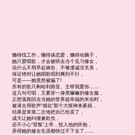
懒得找工作，懒得谈恋爱，懒得动脑子，
她只爱唱歌，才会被哄去当个见习修女，
说什么不用早起祷告、不够虔诚没关系，
保证绝对让她唱歌唱到爽到不行，
可是——她竟然被骗了!
所有的歌只剩哈利路亚、主呀我爱你……
这几句可唱，又要穿一身黑嘛嘛的修女服，
正想落跑回去当她的世界超幸福的米虫时，
被请去用歌声“感化”那个大抠神来募捐，
结果是笨第二次地把自己给卖了，
成天让她纠缠兼欺负，
还不小心“背叛”上帝，投入他的怀抱，
弄得她的修女生涯都快过不下去了……