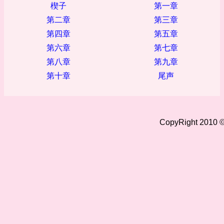
楔子
第一章
第二章
第三章
第四章
第五章
第六章
第七章
第八章
第九章
第十章
尾声
CopyRight 2010 