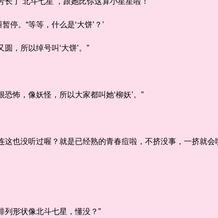
了‘北斗七星’，跟她比你这算小星星啦！”
。“等等，什么是‘大饼’？’
，所以绰号叫‘大饼’。”
怖，像妖怪，所以大家都叫她‘柳妖’。”
这也没听过喔？就是已经熟的青春痘啦，不挤没事，一挤就会喷
列形状像北斗七星，懂没？”