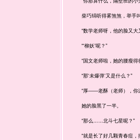
“你那算什么，隔壁班的小芳长
柴巧绢听得雾煞煞，举手叫暂停
“数学老师呀，他的脸又大又圆
“‘柳妖’呢？”
“国文老师啦，她的腰瘦得很恐
“那‘未爆弹’又是什么？”
“厚——老酥（老师），你连
她的脸黑了一半。
“那么……北斗七星呢？”
“就是长了好几颗青春痘，排