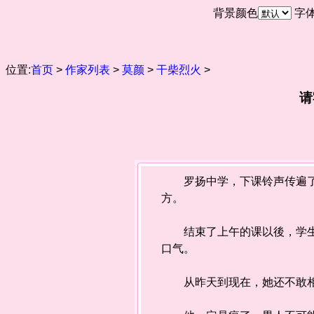
背景颜色
字
位置:
首页
>
作家列表
>
莫颜
>
干柴烈火
>
请
罗扬中学，下课铃声传遍了校
方。
结束了上午的课以後，学生有
口气。
从昨天到现在，她还不敢相