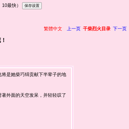
慢，10最快）
繁體中文
上一页
干柴烈火目录
下一页
藏！
将是她柴巧绢贡献下半辈子的地
著外面的天空发呆，并轻轻叹了