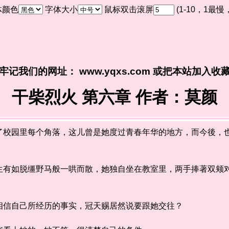
体颜色
字体大小
鼠标双击滚屏
(1-10，1最
牢记我们的网址： www.yqxs.com 或把本站加入收
干柴烈火 第六章 作者：莫颜
园里每个角落，这儿曾是她度过青春年华的地方，而今後，也
如脱缰野马般一哄而散，她独自坐在教室里，两手捧著双颊对
信自己所经历的事实，冠天赐居然说要跟她交往？