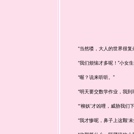
“当然喽，大人的世界很复杂
“我们烦恼才多呢！”小女生
“喔？说来听听。”
“明天要交数学作业，我到现在
“‘柳妖’才凶哩，威胁我们
“我才惨呢，鼻子上这颗‘未爆