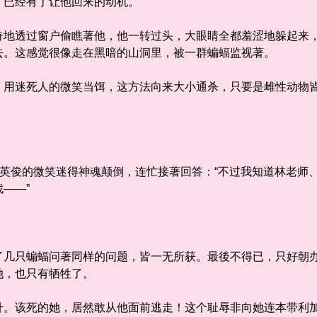
，已经有了让他回来的动机。
透过窗户偷瞧著他，他一转过头，大眼睛全都羞涩地躲起来，
去。这感觉很像走在黑暗的山洞里，被一群蝙蝠监视著。
迷死人的微笑当饵，这方法向来大小通杀，只要是雌性动物皆
英俊的微笑迷得神魂颠倒，连忙接著回答：“不过我知道林老师
——”
只蝙蝠问著同样的问题，皆一无所获。最後不得已，只好朝办
她，也只有牺牲了。
该死的她，居然敢从他面前逃走！这个耻辱非向她连本带利