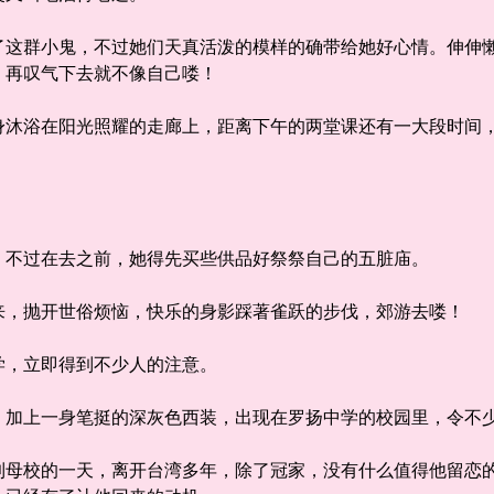
群小鬼，不过她们天真活泼的模样的确带给她好心情。伸伸懒
，再叹气下去就不像自己喽！
浴在阳光照耀的走廊上，距离下午的两堂课还有一大段时间，
不过在去之前，她得先买些供品好祭祭自己的五脏庙。
，抛开世俗烦恼，快乐的身影踩著雀跃的步伐，郊游去喽！
，立即得到不少人的注意。
上一身笔挺的深灰色西装，出现在罗扬中学的校园里，令不少
校的一天，离开台湾多年，除了冠家，没有什么值得他留恋的