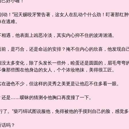
己好小喔！
动！”冠天赐咬牙警告著，这女人在乱动个什么劲！盯著那红肿
像在逃难。
相遇，他表面上凶恶冷淡，其实内心抑不住的波涛汹涌。
，是巧合，还是命运的安排？掩不住内心的欣喜，他发现自己
太多变化，除了头发长一些外，睑蛋还是圆圆的，眉毛弯弯的
不像那些围在他身边的女人，个个浓妆艳抹，美得很工匠。
在逊色不少，但这样的灵秀之美更是让他忍不住多看一眼。
还是……暧昧的猜测令他胸口再度撞了一下。
了。”柴巧绢试图说服他，免得被他的手摸到自己的脸，感觉多
话吗？