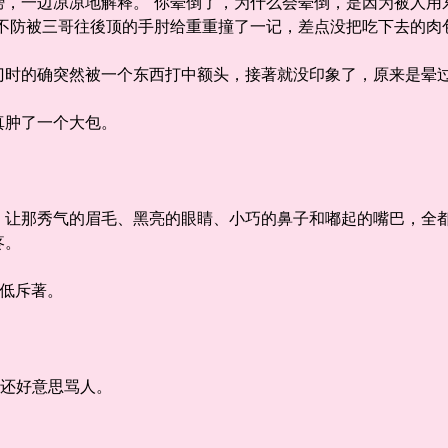
一边凉凉地解释。“你晕倒了，为什么会晕倒，是因为被人用
冷不防被三哥往後顶的手肘给重重撞了一记，差点没把吃下去的肉
的确突然被一个东西打中额头，接著就没印象了，原来是晕
肿了一个大包。
那秀气的眉毛、黑亮的眼睛、小巧的鼻子和嘟起的嘴巴，全都
疼。
低斥著。
还好意思骂人。