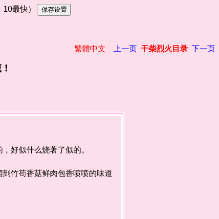
慢，10最快）
繁體中文
上一页
干柴烈火目录
下一页
藏！
，好似什么烧著了似的。
到竹苟香菇鲜肉包香喷喷的味道