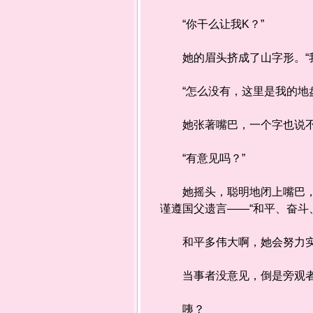
“你干么让我K？”
她的眉头挤成了山字形。“我
“怎么没有，这里是我的地盘
她张著嘴巴，一个字也说不
“有意见吗？”
她摇头，聪明地闭上嘴巴，一
谨遵国父遗言——“和平、奋斗
和平多伟大啊，她会努力实
当事者没意见，倒是旁观者一
咦？