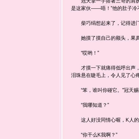
冠天擎一手搭著三哥的肩膀，
是这家伙——唔！”他的肚子
柴巧绢想起来了，记得进门时
她摸了摸自己的额头，果真
“哎哟！”
才摸一下就痛得低呼出声，让
泪珠悬在睫毛上，令人见了心
“笨，谁叫你碰它。”冠天赐
“我哪知道？”
这人好没同情心喔，K人的
“你干么K我啊？”