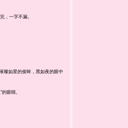
完，一字不漏。
璨如星的俊眸，黑如夜的眼中
”的眼睛。