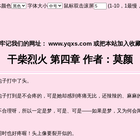
体颜色
字体大小
鼠标双击滚屏
(1-10，1最
牢记我们的网址： www.yqxs.com 或把本站加入收
干柴烈火 第四章 作者：莫颜
子打中了头。
打到是不会疼的，可是她却感到疼痛无比，还辣辣的、麻麻的
理呀，所以一定是梦，可是、可是——如果是梦，又为何会闻
时也好疼喔！头上像要裂开似的。