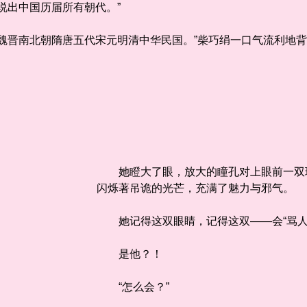
出中国历届所有朝代。”
晋南北朝隋唐五代宋元明清中华民国。”柴巧绢一口气流利地背
她瞪大了眼，放大的瞳孔对上眼前一双璀
闪烁著吊诡的光芒，充满了魅力与邪气。
她记得这双眼睛，记得这双——会“骂人
是他？！
“怎么会？”