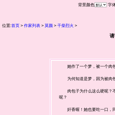
背景颜色
字
位置:
首页
>
作家列表
>
莫颜
>
干柴烈火
>
请
她作了一个梦，被一个肉包
为何知道是梦，因为被肉包子
肉包子为什么这么硬呢？不合
呢？
奸香喔！她也要吃一口，同