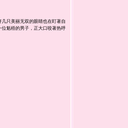
几只美丽无双的眼睛也在盯著自
一位魁梧的男子，正大口咬著热呼