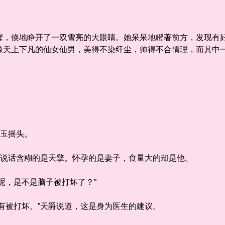
倏地睁开了一双雪亮的大眼睛。她呆呆地瞪著前方，发现有好
像天上下凡的仙女仙男，美得不染纤尘，帅得不合情理，而其中
。
玉摇头。
说话含糊的是天擎。怀孕的是妻子，食量大的却是他。
，是不是脑子被打坏了？”
被打坏。”天爵说道，这是身为医生的建议。