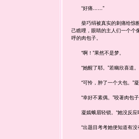
“好痛……”
柴巧绢被真实的刺痛给惊醒，
己瞧哩，眼睛的主人们一个个
呼的肉包子。
“啊！”果然不是梦。
“她醒了耶。”若幽欣喜道
“可怜，肿了一个大包。”凝
“幸好不素偶。”咬著肉包子
凝嫣蛾眉轻锁。“她没反应呢
“出题目考考她便知道有没有