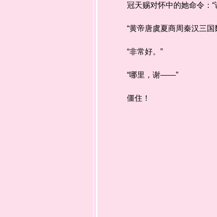
冠天赐对怀中的她命令：“说
“黄帝唐虞夏商周秦汉三国魏
“非常好。”
“哪里，谢——”
僵住！