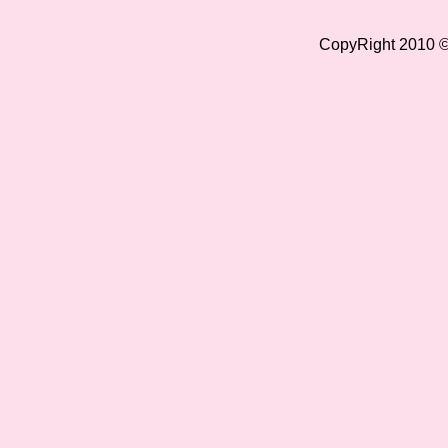
CopyRight 2010 