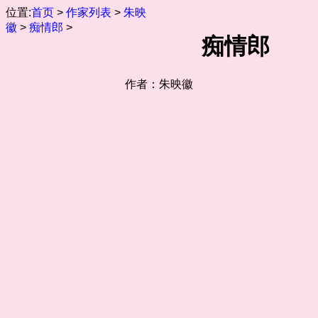
位置:
首页
>
作家列表
>
朱映
徽
>
痴情郎
>
痴情郎
作者：朱映徽