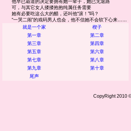
他早已霸道的决定要拥有她一辈子，她已无退路
可，与其它女人搂搂抱抱纯属任务需要
她有必要吃这么大的醋，还叫他“滚！”吗？
“一哭二闹”的戏码男人也会，他不信她不会软下心来……
就是一个家
楔子
第一章
第二章
第三章
第四章
第五章
第六章
第七章
第八章
第九章
第十章
尾声
CopyRight 2010 