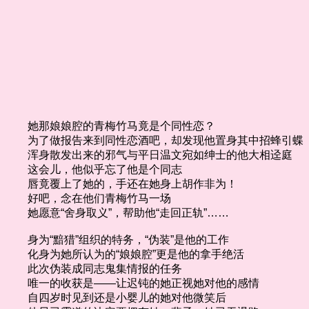
她那娘娘腔的青梅竹马竟是个同性恋？
为了做报告来到同性恋酒吧，却发现他置身其中招蜂引蝶
浑身散发出来的邪气与平日温文宛如绅士的他大相迳庭
这会儿，他似乎忘了他是个同志
唇竟覆上了她的，手还在她身上胡作非为！
好吧，念在他们青梅竹马一场
她愿意“舍身取义”，帮助他“走回正轨”……
身为“黯猎”组织的特务，“伪装”是他的工作
化身为她所认为的“娘娘腔”更是他的拿手绝活
此次伪装成同志鬼集情报的任务
唯一的收获是——让迟钝的她正视她对他的感情
自四岁时见到还是小婴儿的她对他微笑后