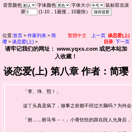
背景颜色
字体颜色
字体大小
鼠标双击滚
屏
(1-10，1最慢，10最快）
位置:
首页
>
作家列表
>
简
繁體中文
上一页
谈恋爱(上)
璎
>
谈恋爱(上)
>
目录
下一页
请牢记我们的网址： www.yqxs.com 或把本站加
入收藏！
谈恋爱(上) 第八章 作者：简璎
「李、琤、熙！」
这丫头真是疯了，做事之前都不经过大脑吗？为何会
「驸……驸马爷－－」小青怯怯的跟在段人允身后，