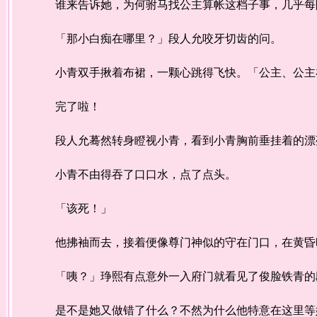
谁来告诉她，为何驸马找公主算帐这档子事，几乎每
「那小白痴在哪里？」段人允咬牙切齿的问。
小青双手揪着布裙，一颗心跳得飞快。「公主、公主
完了啦！
段人允蓦然转身瞪视小青，看到小青胸前垂挂着的漂亮
小青不由得吞了口口水，点了点头。
「该死！」
他拂袖而去，接着便像尊门神似的守在门口，在黄昏
「咦？」琤熙有点意外一入府门就看见了俊脸铁青的段
是不是她又做错了什么？不然为什么他特意在这里等