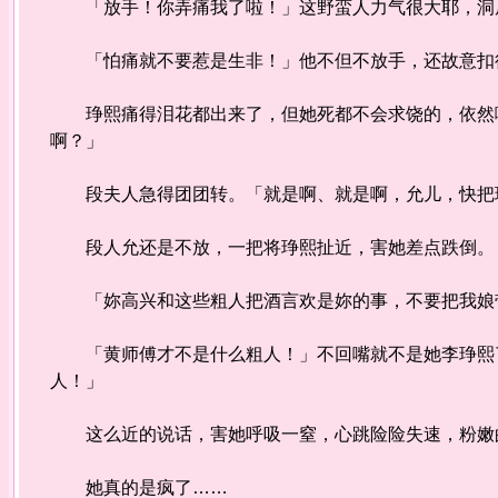
「放手！你弄痛我了啦！」这野蛮人力气很大耶，洞房
「怕痛就不要惹是生非！」他不但不放手，还故意扣
琤熙痛得泪花都出来了，但她死都不会求饶的，依然嘴
啊？」
段夫人急得团团转。「就是啊、就是啊，允儿，快把
段人允还是不放，一把将琤熙扯近，害她差点跌倒。
「妳高兴和这些粗人把酒言欢是妳的事，不要把我娘带
「黄师傅才不是什么粗人！」不回嘴就不是她李琤熙了
人！」
这么近的说话，害她呼吸一窒，心跳险险失速，粉嫩
她真的是疯了……