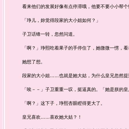
看来他们的发展好像有点停滞哦，他要不要小小帮个
「琤儿，妳觉得段家的大小姐如何？」
子卫话锋一转，忽然问道。
「啊？」琤熙吃着果子的手停住了，她微微一愣，看
她想了想。
段家的大小姐……也就是她大姑，为什么皇兄忽然提到
「唉－－」子卫重重一叹，挺逼真的。「她是朕的皇后
「啊？」这下子，琤熙杏眼瞪得更大了。
皇兄喜欢……喜欢她大姑？！