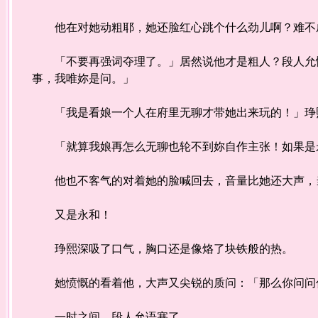
他在对她动粗耶，她还脸红心跳个什么劲儿啊？难不成
「不要再强词夺理了。」居然说他才是粗人？段人允恼
事，我唯妳是问。」
「我是看娘一个人在府里无聊才带她出来玩的！」琤
「就算我娘再怎么无聊也轮不到妳自作主张！如果是永
他也不客气的对着她的脸喊回去，音量比她还大声，当
又是永和！
琤熙深吸了口气，胸口还是像烙了块铁般的热。
她愤慨的看着他，大声又尖锐的质问：「那么你问问你
一时之间，段人允语塞了。