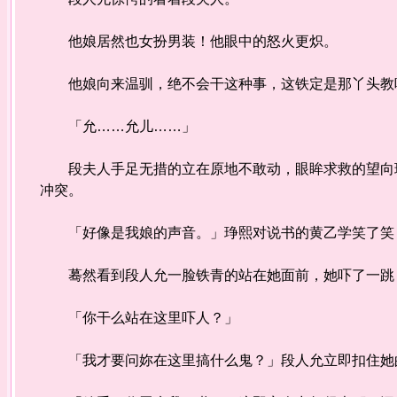
他娘居然也女扮男装！他眼中的怒火更炽。
他娘向来温驯，绝不会干这种事，这铁定是那丫头教
「允……允儿……」
段夫人手足无措的立在原地不敢动，眼眸求救的望向琤
冲突。
「好像是我娘的声音。」琤熙对说书的黄乙学笑了笑，
蓦然看到段人允一脸铁青的站在她面前，她吓了一跳
「你干么站在这里吓人？」
「我才要问妳在这里搞什么鬼？」段人允立即扣住她的