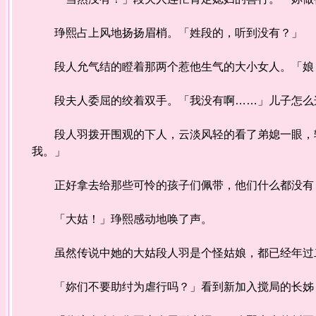
琤熙占上风地扬扬眉梢。「姓段的，听到没有？」
段人允气结的瞪着那两个惹他生气的大小女人。「娘，
段夫人委屈的绞着双手。「我没有啊……」儿子怎么
段人羽拨开围观的下人，云淡风轻的看了弟媳一眼，轻
我。」
正好拿去给那些可怜的孩子们佩带，他们什么都没有
「大姑！」琤熙感动地唤了声。
虽然传说中她的大姑段人羽是个怪姑娘，都已经年过二
「妳们不要助纣为虐行吗？」看到新加入搅局的长姊