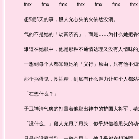
fmx fmx fmx fmx fmx fmx fmx
想到那天的事，段人允心头的火依然没消。
气的不是她的「劫富济贫」，而是……为什么她把香囊
难道在她眼中，他是那种不通情达理又没有人情味的
一想到每个人都知道她的「义行」原由，只有他不知道
那个捣蛋鬼，闯祸精，到底有什么魅力让每个人都站在
「在想什么？」
子卫神清气爽的打量着他那出神中的护国大将军，猜想
「没什么。」段人允甩了甩头，似乎想借着甩头的动作
只是他没察觉到，一整个早上，他几乎都在想琤熙。