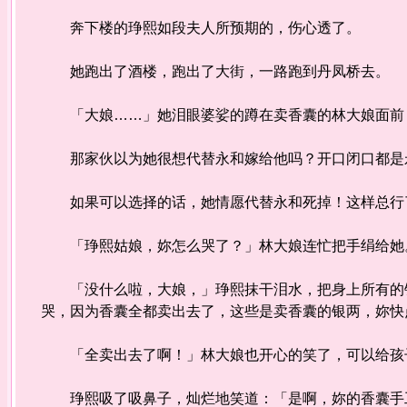
奔下楼的琤熙如段夫人所预期的，伤心透了。
她跑出了酒楼，跑出了大街，一路跑到丹凤桥去。
「大娘……」她泪眼婆娑的蹲在卖香囊的林大娘面前
那家伙以为她很想代替永和嫁给他吗？开口闭口都是
如果可以选择的话，她情愿代替永和死掉！这样总行了
「琤熙姑娘，妳怎么哭了？」林大娘连忙把手绢给她
「没什么啦，大娘，」琤熙抹干泪水，把身上所有的银
哭，因为香囊全都卖出去了，这些是卖香囊的银两，妳快
「全卖出去了啊！」林大娘也开心的笑了，可以给孩
琤熙吸了吸鼻子，灿烂地笑道：「是啊，妳的香囊手工