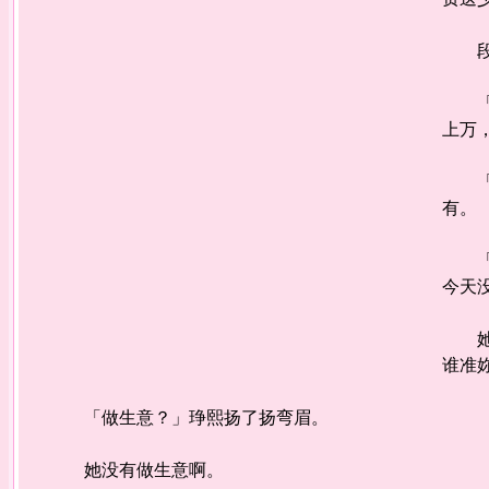
段人
「这
上万
「妳
有。
「为
今天
她这
谁准
「做生意？」琤熙扬了扬弯眉。
她没有做生意啊。