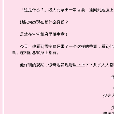
「这是什么？」段人允拿出一串香囊，逼问到她脸上
她以为她现在是什么身份？
居然在堂堂相府里做生意！
今天，他看到震宇腰际带了一个这样的香囊，看到他娘
囊，连相府总管身上都有。
他仔细的观察，惊奇地发现府里上上下下几乎人人都
他脸
「是
少夫
少爷
费送