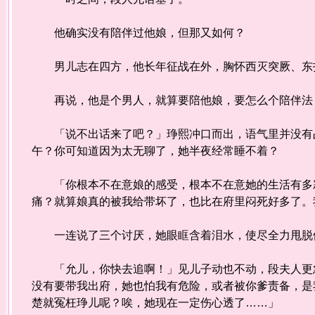
他确实没有陪伴过他娘，但那又如何？
男儿志在四方，他长年征战在外，胸怀西灭突厥、东打
再说，他是个男人，就算要陪他娘，要怎么个陪伴法？
「说不出话来了吧？」琤熙冲口而出，语气里并没有占
午？你可知道因为太无聊了，她半夜经常睡不着？
「你根本不在意娘的感受，根本不在意她的生活有多寂
痛？就算娘真的被我给带坏了，也比在府里闷死好多了。
一连说了三个讨厌，她眼眶含着泪水，使尽全力甩脱
「允儿，你快去追啊！」见儿子动也不动，段夫人更急
没有要带我出府，她也怕我有危险，或者被你爹责备，是
楚就冤枉琤儿呢？唉，她现在一定伤心透了……」