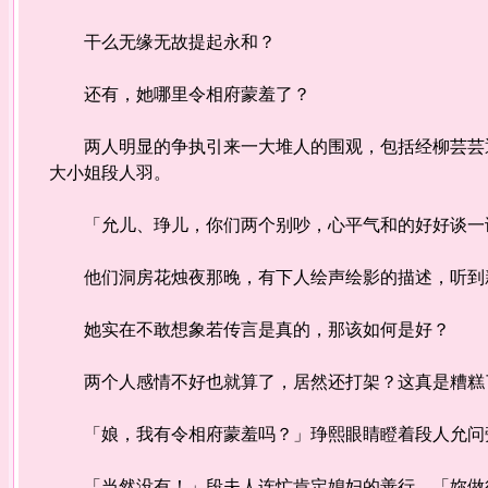
干么无缘无故提起永和？
还有，她哪里令相府蒙羞了？
两人明显的争执引来一大堆人的围观，包括经柳芸芸通
大小姐段人羽。
「允儿、琤儿，你们两个别吵，心平气和的好好谈一谈
他们洞房花烛夜那晚，有下人绘声绘影的描述，听到新
她实在不敢想象若传言是真的，那该如何是好？
两个人感情不好也就算了，居然还打架？这真是糟糕
「娘，我有令相府蒙羞吗？」琤熙眼睛瞪着段人允问
「当然没有！」段夫人连忙肯定媳妇的善行。「妳做得