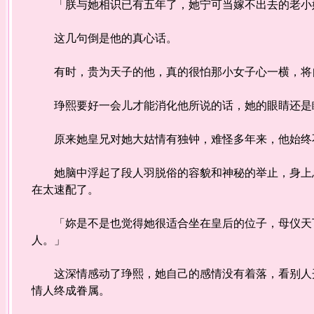
「朕与她相识已有五年了，她宁可当嫁不出去的老小姐
这几句倒是他的真心话。
有时，贵为天子的他，真的很怕那小女子心一横，将
琤熙要好一会儿才能消化他所说的话，她的眼睛还是
原来她皇兄对她大姑情有独钟，难怪多年来，他始终
她脑中浮起了段人羽脱俗的容貌和神秘的举止，身上总
在太速配了。
「妳是不是也觉得她很适合坐在皇后的位子，母仪天下
人。」
这深情感动了琤熙，她自己的感情没有着落，看别人开
情人终成眷属。