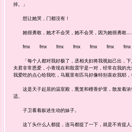
掉。」
想让她哭，门都没有！
她很勇敢，她才不会哭，她不会哭，因为她很勇敢…
fmx fmx fmx fmx fmx fmx fmx
「每个人都对我好极了，丞相夫妇将我视如己出，下人
夫君非常恩爱，小青现在和殷震宇是一对，经常在我的允
我爱吃的点心给我吃，马厩里有匹马好像特别喜欢我耶，
这是天子起居的温室殿，熏笼和檀香炉里，散发着浓郁
适。
子卫看着叙述生动的妹子。
这丫头什么人都提，连马都提了一下，就是不肯提人