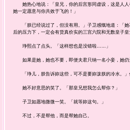
她热心地说：「皇兄，你的后宫形同虚设，这是人人都
她一定愿意与你共效于飞的！」
「朕已经说过了，但没有用。」子卫感慨地道：「她不
后的压力下，一定会有货真价实的三宫六院和无数皇子皇
琤熙点了点头。「这样想也是没错啦……」
如果是她，她也不要，即便夫君只纳一名小妾，她仍
「琤儿，朕告诉妳这些，可不是要妳泼朕的冷水。」
她不好意思的笑了。「那皇兄想我怎么帮你？」
子卫如愿地微微一笑。「就等妳这句。」
不过，不是帮他，而是帮她自己。