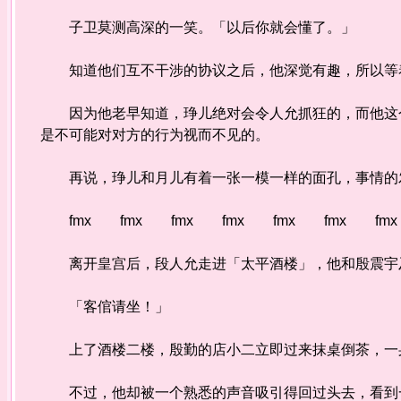
子卫莫测高深的一笑。「以后你就会懂了。」
知道他们互不干涉的协议之后，他深觉有趣，所以等
因为他老早知道，琤儿绝对会令人允抓狂的，而他这个
是不可能对对方的行为视而不见的。
再说，琤儿和月儿有着一张一模一样的面孔，事情的
fmx fmx fmx fmx fmx fmx fmx
离开皇宫后，段人允走进「太平酒楼」，他和殷震宇
「客倌请坐！」
上了酒楼二楼，殷勤的店小二立即过来抹桌倒茶，一
不过，他却被一个熟悉的声音吸引得回过头去，看到一