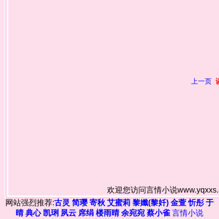
上一页
欢迎您访问言情小说www.yqxx
网站强烈推荐:
古灵
简璎
寄秋
艾蜜莉
黎孅(黎奷)
金萱
忻彤
于
晴
典心
凯琍
夙云
席绢
楼雨晴
余宛宛
蔡小雀
言情小说