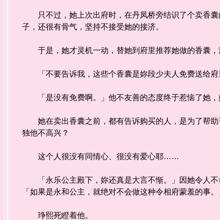
只不过，她上次出府时，在丹凤桥旁结识了个卖香囊的
子，还很有骨气，坚持不接受她的接济。
于是，她才灵机一动，替她到府里推荐她做的香囊，
「不要告诉我，这些个香囊是妳段少夫人免费送给府里
「是没有免费啊。」他不友善的态度终于惹恼了她，她
她在卖出香囊之前，都有告诉购买的人，是为了帮助可
独他不高兴？
这个人很没有同情心、很没有爱心耶……
「永乐公主殿下，妳还真是大言不惭。」因她令人不齿
「如果是永和公主，就绝对不会做这种令相府蒙羞的事。
琤熙死瞪着他。