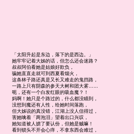
「太阳升起是东边，落下的是西边。」
她牢牢记着大姊的话，但怎么还会迷路？
叔叔阿伯看她是姑娘好欺负，
骗她直直走就可到西夏看烟火，
这条林子路还真是又长又难走的鬼挡路，
一路上只有阴森的参天大树和团大雾……
呃，还有一个白发红眼的吸血魔？！
妈啊！她只是个路过的，什么都没瞄到，
没想到魔还有人性，给她时间落跑，
但大姊说的真没错，江湖上没人信得过，
害她噙着「两泡泪」望着出口兴叹，
她知道被人掳了要认份，但她是贼嘛！
看到锁头不开会心痒，不拿东西会难过，